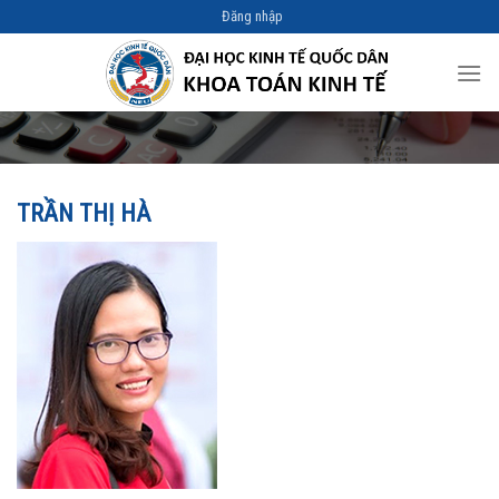
Skip
Đăng nhập
to
content
TRẦN THỊ HÀ