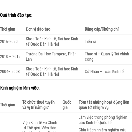
Quá trình đào tạo:
Thời gian
Đơn vị đào tạo
Bằng cấp/Chứng chỉ
Khoa Toán Kinh tế, Đại học Kinh
2016-2020
Tiến sĩ
tế Quốc Dân, Hà Nội
Trường Đại Học Tampere, Phần
Thạc sĩ – Quản lý Tài chính
2010 – 2012
Lan
công
Khoa Toán Kinh tế, Đại học Kinh
2004– 2008
Cử Nhân – Toán Kinh tế
tế Quốc Dân, Hà Nội
Kinh nghiệm làm việc:
Tô
chức thuê tuyển
Quốc
Tóm tắt những hoạt động liên
Thời gian
và vị trí nắm giữ
gia
quan tới nhiệm vụ
Làm việc trong phòng Nghiên
Viện Kinh tế và Chính
cứu Kinh tế Quốc tế.
trị Thế giới, Viện Hàn
Chịu trách nhiệm nghiên cứu