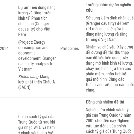
Trưởng nhóm dự án nghiên
Dự án: Tiêu dùng năng
cứu
lượng và tăng trưởng
Sử dụng kiểm định nhân quả
kinh tế: Phân tích
(Granger causlity) để xem
nhân quả (Granger
xét mối quan hệ giữa tiêu
causality) cho Việt
dùng năng lượng và tăng
Nam
trưởng ở Việt Nam.
(Project: Energy
Nhiệm vụ chủ yếu: Xây dựng
consumption and
2014
Philippines
đề cương đề tài, thu thập
economic
các dữ liệu liên quan, xây
development: Granger
dựng mô hình kinh tế lượng,
causality analysis for
chạy mô hình dựa trên các
Vietnam
phần mềm, phân tích kết
Khách hàng
: Mạng
quả mô hình. Cùng các
lưới phát triển Châu Á
thành viên viết báo cáo cuối
(EADN)
cùng.
Đồng chủ nhiệm đề tài
Nghiên cứu chính sách tỷ
giá của Trung Quốc từ năm
Chính sách tỷ giá của
2001 cho đến nay. Nghiên
Trung Quốc từ sau khi
cứu tác động của chính
gia nhập WTO và hàm
sách tỷ giá của Trung Quốc
ý chinh sách cho Việt