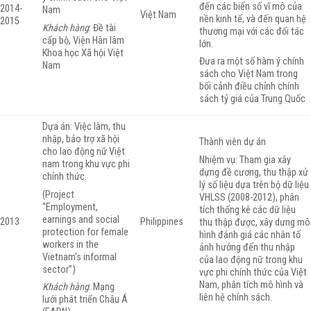
đến các biến số vĩ mô của
2014-
Nam
Việt Nam
nền kinh tế, và đến quan hệ
2015
Khách hàng
: Đề tài
thương mại với các đối tác
cấp bộ, Viện Hàn lâm
lớn.
Khoa học Xã hội Việt
Đưa ra một số hàm ý chính
Nam
sách cho Việt Nam trong
bối cảnh điều chỉnh chính
sách tỷ giá của Trung Quốc
Dựa án: Việc làm, thu
nhập, bảo trợ xã hội
Thành viên dự án
cho lao động nữ Việt
Nhiệm vụ: Tham gia xây
nam trong khu vực phi
dựng đề cương, thu thập xử
chính thức.
lý số liệu dựa trên bộ dữ liệu
(Project
VHLSS (2008-2012), phân
“Employment,
tích thống kê các dữ liệu
earnings and social
2013
Philippines
thu thập được, xây dưng mô
protection for female
hình đánh giá các nhân tố
workers in the
ảnh hưởng đến thu nhập
Vietnam’s informal
của lao động nữ trong khu
sector”)
vực phi chính thức của Việt
Nam, phân tích mô hình và
Khách hàng
: Mạng
liên hệ chính sách.
lưới phát triển Châu Á