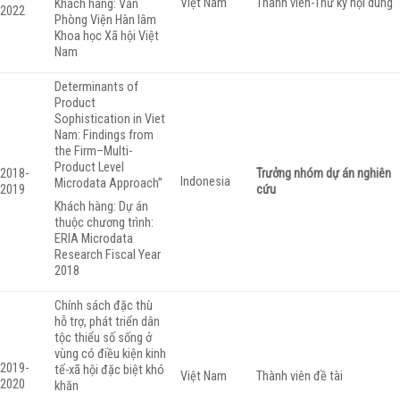
Việt Nam
Thành viên-Thư ký nội dung
Khách hàng: Văn
2022
Phòng Viện Hàn lâm
Khoa học Xã hội Việt
Nam
Determinants of
Product
Sophistication in Viet
Nam: Findings from
the Firm–Multi-
Product Level
2018-
Trưởng nhóm dự án nghiên
Indonesia
Microdata Approach”
2019
cứu
Khách hàng: Dự án
thuộc chương trình:
ERIA Microdata
Research Fiscal Year
2018
Chính sách đặc thù
hỗ trợ, phát triển dân
tộc thiểu số sống ở
vùng có điều kiện kinh
2019-
tế-xã hội đặc biệt khó
Việt Nam
Thành viên đề tài
2020
khăn