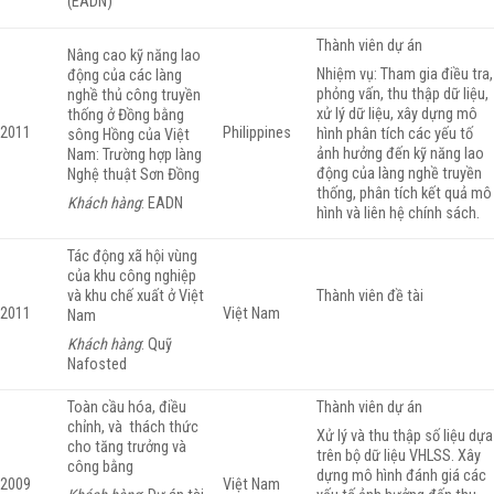
(EADN)
Thành viên dự án
Nâng cao kỹ năng lao
Nhiệm vụ: Tham gia điều tra,
động của các làng
phỏng vấn, thu thập dữ liệu,
nghề thủ công truyền
xử lý dữ liệu, xây dựng mô
thống ở Đồng bằng
2011
Philippines
hình phân tích các yếu tố
sông Hồng của Việt
ảnh hưởng đến kỹ năng lao
Nam: Trường hợp làng
động của làng nghề truyền
Nghệ thuật Sơn Đồng
thống, phân tích kết quả mô
Khách hàng
: EADN
hình và liên hệ chính sách.
Tác động xã hội vùng
của khu công nghiệp
và khu chế xuất ở Việt
Thành viên đề tài
2011
Việt Nam
Nam
Khách hàng
: Quỹ
Nafosted
Toàn cầu hóa, điều
Thành viên dự án
chỉnh, và thách thức
Xử lý và thu thập số liệu dựa
cho tăng trưởng và
trên bộ dữ liệu VHLSS. Xây
công bằng
dựng mô hình đánh giá các
2009
Việt Nam