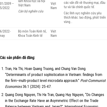
lâm Khoa học xã hội
các vấn đề về thương mại, đầu
01/2009 –
Việt
Việt Nam
tư và tài chính quốc tế.
5/2022
Nam
Cán bộ nghiên cứu
Các lĩnh vực nghiên cứu yêu
thích khác: lao động, phát triển
vùng…
6/2022-
Bộ môn Toán Kinh tế,
Việt
nay
Khoa Toán Kinh tế
Nam
Các sản phẩm đã đăng:
Tran, Ha Thi, Hoan Quang Truong, and Chung Van Dong.
“Determinants of product sophistication in Vietnam: findings from
the firm–multi-product level microdata approach.”
Post-Communist
Economies
36.1 (2024): 25-47.
Quang Dong Nguyen, Thi Ha Tran, Quang Huy Nguyen, “Do Changes
in the Exchange Rate Have an Asymmetric Effect on the Trade
Balance between Vietnam and Japan?”, International Economic