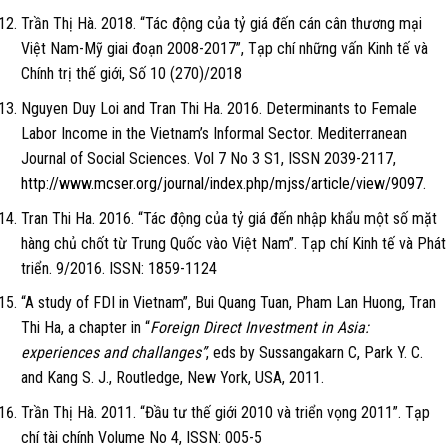
Trần Thị Hà. 2018. “Tác động của tỷ giá đến cán cân thương mại
Việt Nam-Mỹ giai đoạn 2008-2017”, Tạp chí những vấn Kinh tế và
Chính trị thế giới, Số 10 (270)/2018
Nguyen Duy Loi and Tran Thi Ha. 2016. Determinants to Female
Labor Income in the Vietnam’s Informal Sector. Mediterranean
Journal of Social Sciences. Vol 7 No 3 S1, ISSN 2039-2117,
http://www.mcser.org/journal/index.php/mjss/article/view/9097
.
Tran Thi Ha. 2016. “Tác động của tỷ giá đến nhập khẩu một số mặt
hàng chủ chốt từ Trung Quốc vào Việt Nam”. Tạp chí Kinh tế và Phát
triển. 9/2016. ISSN: 1859-1124
“A study of FDI in Vietnam”, Bui Quang Tuan, Pham Lan Huong, Tran
Thi Ha, a chapter in “
Foreign Direct Investment in Asia:
experiences and challanges”
, eds by Sussangakarn C, Park Y. C.
and Kang S. J., Routledge, New York, USA, 2011.
Trần Thị Hà. 2011. “Đầu tư thế giới 2010 và triển vọng 2011”. Tạp
chí tài chính Volume No 4, ISSN: 005-5