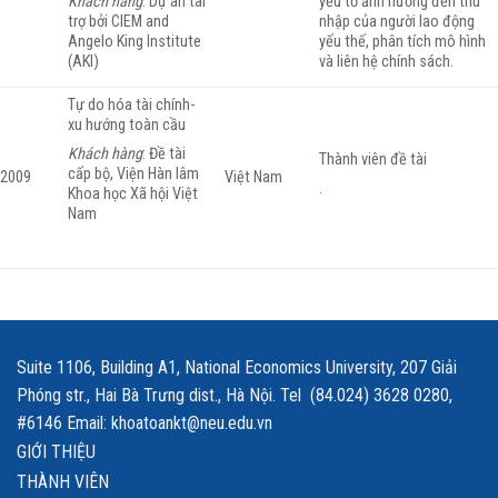
Khách hàng
: Dự án tài
yếu tố ảnh hưởng đến thu
trợ bởi CIEM and
nhập của người lao động
Angelo King Institute
yếu thế, phân tích mô hình
(AKI)
và liên hệ chính sách.
Tự do hóa tài chính-
xu hướng toàn cầu
Khách hàng
: Đề tài
Thành viên đề tài
cấp bộ, Viện Hàn lâm
2009
Việt Nam
.
Khoa học Xã hội Việt
Nam
Suite 1106, Building A1, National Economics University, 207 Giải
Phóng str., Hai Bà Trưng dist., Hà Nội. Tel (84.024) 3628 0280,
#6146 Email: khoatoankt@neu.edu.vn
GIỚI THIỆU
THÀNH VIÊN