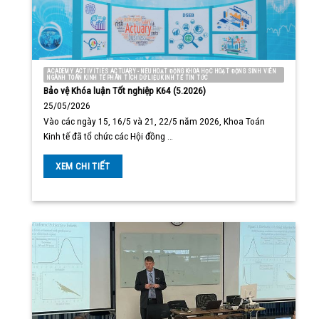
ACADEMY ACTIVITIES ACTUARY - NEU HOẠT ĐỘNG KHOA HỌC HOẠT ĐỘNG SINH VIÊN
NGÀNH TOÁN KINH TẾ PHÂN TÍCH DỮ LIỆU KINH TẾ TIN TỨC
Bảo vệ Khóa luận Tốt nghiệp K64 (5.2026)
25/05/2026
Vào các ngày 15, 16/5 và 21, 22/5 năm 2026, Khoa Toán
Kinh tế đã tổ chức các Hội đồng …
XEM CHI TIẾT