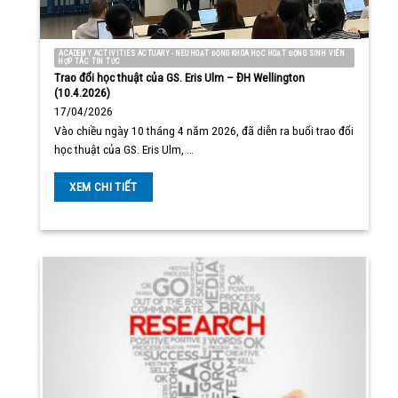
ACADEMY ACTIVITIES ACTUARY - NEU HOẠT ĐỘNG KHOA HỌC HOẠT ĐỘNG SINH VIÊN
HỢP TÁC TIN TỨC
Trao đổi học thuật của GS. Eris Ulm – ĐH Wellington
(10.4.2026)
17/04/2026
Vào chiều ngày 10 tháng 4 năm 2026, đã diễn ra buổi trao đổi
học thuật của GS. Eris Ulm, …
XEM CHI TIẾT