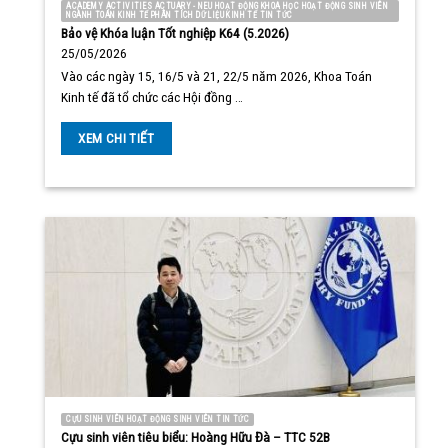
ACADEMY ACTIVITIES ACTUARY - NEU HOẠT ĐỘNG KHOA HỌC HOẠT ĐỘNG SINH VIÊN
NGÀNH TOÁN KINH TẾ PHÂN TÍCH DỮ LIỆU KINH TẾ TIN TỨC
Bảo vệ Khóa luận Tốt nghiệp K64 (5.2026)
25/05/2026
Vào các ngày 15, 16/5 và 21, 22/5 năm 2026, Khoa Toán
Kinh tế đã tổ chức các Hội đồng …
XEM CHI TIẾT
CỰU SINH VIÊN HOẠT ĐỘNG SINH VIÊN TIN TỨC
Cựu sinh viên tiêu biểu: Hoàng Hữu Đà – TTC 52B