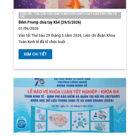
CHÀO ĐÓN - TIỄN SINH VIÊN ĐOÀN THANH NIÊN EVENTS HOẠT ĐỘNG SINH VIÊN TIN
TỨC
Đêm Promp chia tay K64 (29/5/2026)
01/06/2026
Vào tối Thứ Sáu 29 tháng 5 năm 2026, Liên chi đoàn Khoa
Toán Kinh tế đã tổ chức buổi …
XEM CHI TIẾT