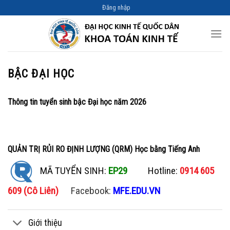
Skip
Đăng nhập
to
content
BẬC ĐẠI HỌC
Thông tin tuyển sinh bậc Đại học năm 2026
QUẢN TRỊ RỦI RO ĐỊNH LƯỢNG (QRM) Học bằng Tiếng Anh
MÃ TUYỂN SINH:
EP29
Hotline:
0914 605
609 (Cô Liên)
Facebook:
MFE.EDU.VN
Giới thiệu