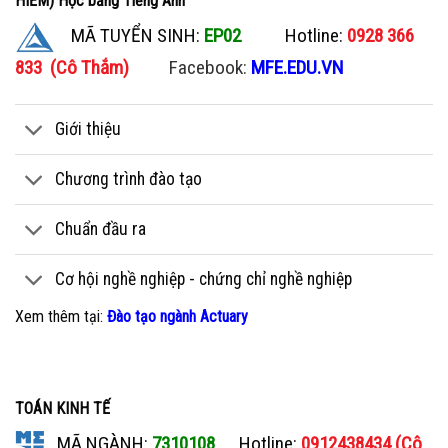
HIỂM) Học bằng Tiếng Anh
MÃ TUYỂN SINH:
EP02
Hotline:
0928 366
833 (Cô Thắm)
Facebook:
MFE.EDU.VN
Giới thiệu
Chương trình đào tạo
Chuẩn đầu ra
Cơ hội nghề nghiệp - chứng chỉ nghề nghiệp
Xem thêm tại:
Đào tạo ngành Actuary
TOÁN KINH TẾ
MÃ NGÀNH:
7310108
Hotline:
0912438434 (Cô