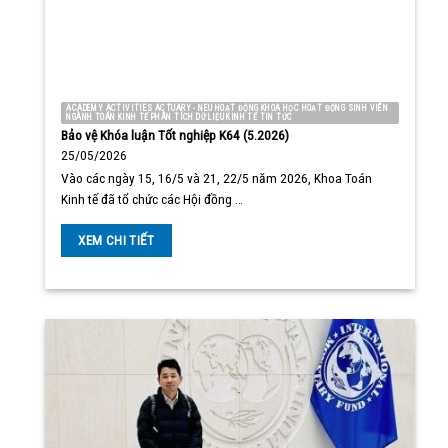
ACADEMY ACTIVITIES ACTUARY - NEU HOẠT ĐỘNG KHOA HỌC HOẠT ĐỘNG SINH VIÊN
NGÀNH TOÁN KINH TẾ PHÂN TÍCH DỮ LIỆU KINH TẾ TIN TỨC
Bảo vệ Khóa luận Tốt nghiệp K64 (5.2026)
25/05/2026
Vào các ngày 15, 16/5 và 21, 22/5 năm 2026, Khoa Toán
Kinh tế đã tổ chức các Hội đồng …
XEM CHI TIẾT