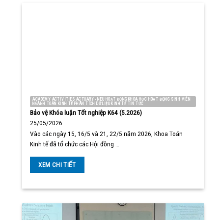
ACADEMY ACTIVITIES ACTUARY - NEU HOẠT ĐỘNG KHOA HỌC HOẠT ĐỘNG SINH VIÊN
NGÀNH TOÁN KINH TẾ PHÂN TÍCH DỮ LIỆU KINH TẾ TIN TỨC
Bảo vệ Khóa luận Tốt nghiệp K64 (5.2026)
25/05/2026
Vào các ngày 15, 16/5 và 21, 22/5 năm 2026, Khoa Toán
Kinh tế đã tổ chức các Hội đồng …
XEM CHI TIẾT