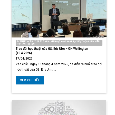
ACADEMY ACTIVITIES ACTUARY - NEU HOẠT ĐỘNG KHOA HỌC HOẠT ĐỘNG SINH VIÊN
HỢP TÁC TIN TỨC
Trao đổi học thuật của GS. Eris Ulm – ĐH Wellington
(10.4.2026)
17/04/2026
Vào chiều ngày 10 tháng 4 năm 2026, đã diễn ra buổi trao đổi
học thuật của GS. Eris Ulm, …
XEM CHI TIẾT