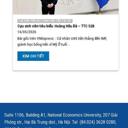
CỰU SINH VIÊN HOẠT ĐỘNG SINH VIÊN TIN TỨC
Cựu sinh viên tiêu biểu: Hoàng Hữu Đà – TTC 52B
16/05/2026
Bài gốc trên VNExpress: : Cử nhân U40 tiến thẳng đến IMF,
giành học bổng tiến sĩ Mỹ Ở tuổi …
XEM CHI TIẾT
Suite 1106, Building A1, National Economics University, 207 Giải
Phóng str., Hai Bà Trưng dist., Hà Nội. Tel (84.024) 3628 0280,