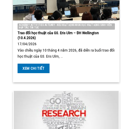
ACADEMY ACTIVITIES ACTUARY - NEU HOẠT ĐỘNG KHOA HỌC HOẠT ĐỘNG SINH VIÊN
HỢP TÁC TIN TỨC
Trao đổi học thuật của GS. Eris Ulm – ĐH Wellington
(10.4.2026)
17/04/2026
Vào chiều ngày 10 tháng 4 năm 2026, đã diễn ra buổi trao đổi
học thuật của GS. Eris Ulm, …
XEM CHI TIẾT