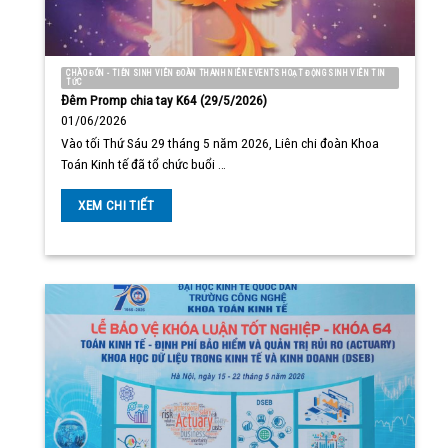
CHÀO ĐÓN - TIỄN SINH VIÊN ĐOÀN THANH NIÊN EVENTS HOẠT ĐỘNG SINH VIÊN TIN
TỨC
Đêm Promp chia tay K64 (29/5/2026)
01/06/2026
Vào tối Thứ Sáu 29 tháng 5 năm 2026, Liên chi đoàn Khoa
Toán Kinh tế đã tổ chức buổi …
XEM CHI TIẾT