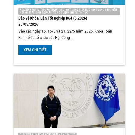
ACADEMY ACTIVITIES ACTUARY - NEU HOẠT ĐỘNG KHOA HỌC HOẠT ĐỘNG SINH VIÊN
NGÀNH TOÁN KINH TẾ PHÂN TÍCH DỮ LIỆU KINH TẾ TIN TỨC
Bảo vệ Khóa luận Tốt nghiệp K64 (5.2026)
25/05/2026
Vào các ngày 15, 16/5 và 21, 22/5 năm 2026, Khoa Toán
Kinh tế đã tổ chức các Hội đồng …
XEM CHI TIẾT
CỰU SINH VIÊN HOẠT ĐỘNG SINH VIÊN TIN TỨC