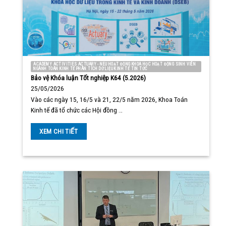
ACADEMY ACTIVITIES ACTUARY - NEU HOẠT ĐỘNG KHOA HỌC HOẠT ĐỘNG SINH VIÊN
NGÀNH TOÁN KINH TẾ PHÂN TÍCH DỮ LIỆU KINH TẾ TIN TỨC
Bảo vệ Khóa luận Tốt nghiệp K64 (5.2026)
25/05/2026
Vào các ngày 15, 16/5 và 21, 22/5 năm 2026, Khoa Toán
Kinh tế đã tổ chức các Hội đồng …
XEM CHI TIẾT