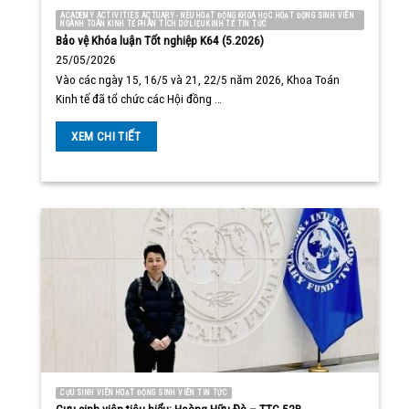
ACADEMY ACTIVITIES ACTUARY - NEU HOẠT ĐỘNG KHOA HỌC HOẠT ĐỘNG SINH VIÊN
NGÀNH TOÁN KINH TẾ PHÂN TÍCH DỮ LIỆU KINH TẾ TIN TỨC
Bảo vệ Khóa luận Tốt nghiệp K64 (5.2026)
25/05/2026
Vào các ngày 15, 16/5 và 21, 22/5 năm 2026, Khoa Toán
Kinh tế đã tổ chức các Hội đồng …
XEM CHI TIẾT
CỰU SINH VIÊN HOẠT ĐỘNG SINH VIÊN TIN TỨC