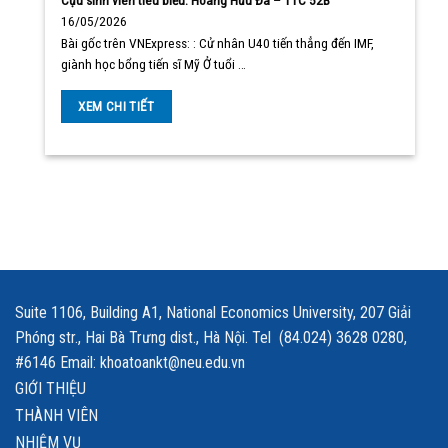
Cựu sinh viên tiêu biểu: Hoàng Hữu Đà – TTC 52B
16/05/2026
Bài gốc trên VNExpress: : Cử nhân U40 tiến thẳng đến IMF,
giành học bổng tiến sĩ Mỹ Ở tuổi …
XEM CHI TIẾT
Suite 1106, Building A1, National Economics University, 207 Giải
Phóng str., Hai Bà Trưng dist., Hà Nội. Tel (84.024) 3628 0280,
#6146 Email: khoatoankt@neu.edu.vn
GIỚI THIỆU
THÀNH VIÊN
NHIỆM VỤ