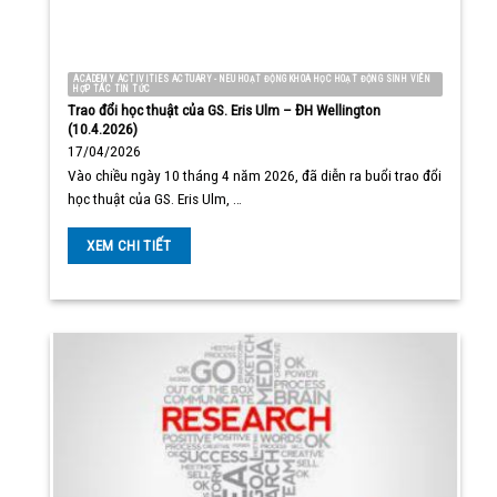
ACADEMY ACTIVITIES ACTUARY - NEU HOẠT ĐỘNG KHOA HỌC HOẠT ĐỘNG SINH VIÊN
HỢP TÁC TIN TỨC
Trao đổi học thuật của GS. Eris Ulm – ĐH Wellington
(10.4.2026)
17/04/2026
Vào chiều ngày 10 tháng 4 năm 2026, đã diễn ra buổi trao đổi
học thuật của GS. Eris Ulm, …
XEM CHI TIẾT