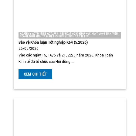
ACADEMY ACTIVITIES ACTUARY - NEU HOẠT ĐỘNG KHOA HỌC HOẠT ĐỘNG SINH VIÊN
NGÀNH TOÁN KINH TẾ PHÂN TÍCH DỮ LIỆU KINH TẾ TIN TỨC
Bảo vệ Khóa luận Tốt nghiệp K64 (5.2026)
25/05/2026
Vào các ngày 15, 16/5 và 21, 22/5 năm 2026, Khoa Toán
Kinh tế đã tổ chức các Hội đồng …
XEM CHI TIẾT