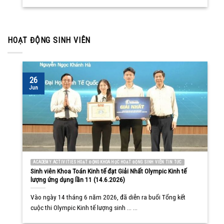
HOẠT ĐỘNG SINH VIÊN
26
Jun
ACADEMY ACTIVITIES HOẠT ĐỘNG KHOA HỌC HOẠT ĐỘNG SINH VIÊN TIN TỨC
Sinh viên Khoa Toán Kinh tế đạt Giải Nhất Olympic Kinh tế
lượng ứng dụng lần 11 (14.6.2026)
Vào ngày 14 tháng 6 năm 2026, đã diễn ra buổi Tổng kết
cuộc thi Olympic Kinh tế lượng sinh ... ...