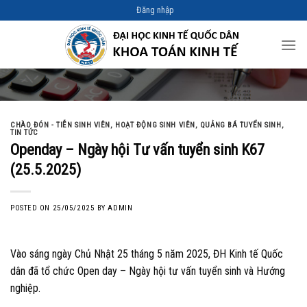
Skip
Đăng nhập
to
content
CHÀO ĐÓN - TIỄN SINH VIÊN
,
HOẠT ĐỘNG SINH VIÊN
,
QUẢNG BÁ TUYỂN SINH
,
TIN TỨC
Openday – Ngày hội Tư vấn tuyển sinh K67
(25.5.2025)
POSTED ON
25/05/2025
BY
ADMIN
Vào sáng ngày Chủ Nhật 25 tháng 5 năm 2025, ĐH Kinh tế Quốc
dân đã tổ chức Open day – Ngày hội tư vấn tuyển sinh và Hướng
nghiệp.