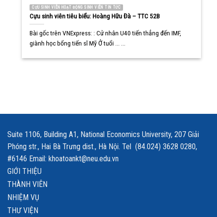
CỰU SINH VIÊN HOẠT ĐỘNG SINH VIÊN TIN TỨC
Cựu sinh viên tiêu biểu: Hoàng Hữu Đà – TTC 52B
Bài gốc trên VNExpress: : Cử nhân U40 tiến thẳng đến IMF,
giành học bổng tiến sĩ Mỹ Ở tuổi ... ...
Suite 1106, Building A1, National Economics University, 207 Giải
Phóng str., Hai Bà Trưng dist., Hà Nội. Tel (84.024) 3628 0280,
#6146 Email: khoatoankt@neu.edu.vn
GIỚI THIỆU
THÀNH VIÊN
NHIỆM VỤ
THƯ VIỆN