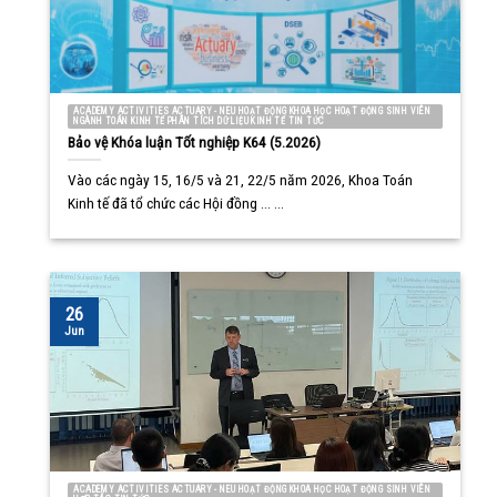
ACADEMY ACTIVITIES ACTUARY - NEU HOẠT ĐỘNG KHOA HỌC HOẠT ĐỘNG SINH VIÊN
NGÀNH TOÁN KINH TẾ PHÂN TÍCH DỮ LIỆU KINH TẾ TIN TỨC
Bảo vệ Khóa luận Tốt nghiệp K64 (5.2026)
Vào các ngày 15, 16/5 và 21, 22/5 năm 2026, Khoa Toán
Kinh tế đã tổ chức các Hội đồng ... ...
26
Jun
ACADEMY ACTIVITIES ACTUARY - NEU HOẠT ĐỘNG KHOA HỌC HOẠT ĐỘNG SINH VIÊN