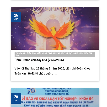
26
Jun
CHÀO ĐÓN - TIỄN SINH VIÊN ĐOÀN THANH NIÊN EVENTS HOẠT ĐỘNG SINH VIÊN TIN
TỨC
Đêm Promp chia tay K64 (29/5/2026)
Vào tối Thứ Sáu 29 tháng 5 năm 2026, Liên chi đoàn Khoa
Toán Kinh tế đã tổ chức buổi ... ...
26
Jun