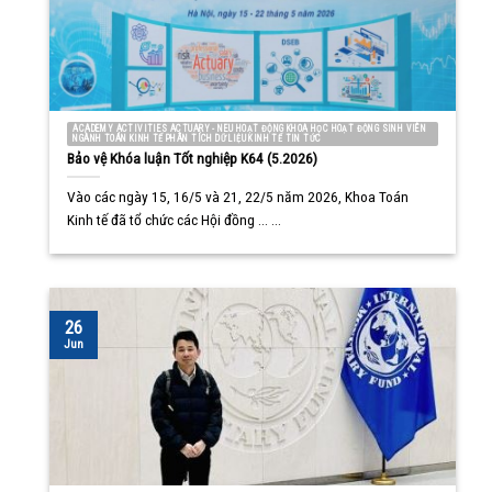
ACADEMY ACTIVITIES ACTUARY - NEU HOẠT ĐỘNG KHOA HỌC HOẠT ĐỘNG SINH VIÊN
NGÀNH TOÁN KINH TẾ PHÂN TÍCH DỮ LIỆU KINH TẾ TIN TỨC
Bảo vệ Khóa luận Tốt nghiệp K64 (5.2026)
Vào các ngày 15, 16/5 và 21, 22/5 năm 2026, Khoa Toán
Kinh tế đã tổ chức các Hội đồng ... ...
26
Jun