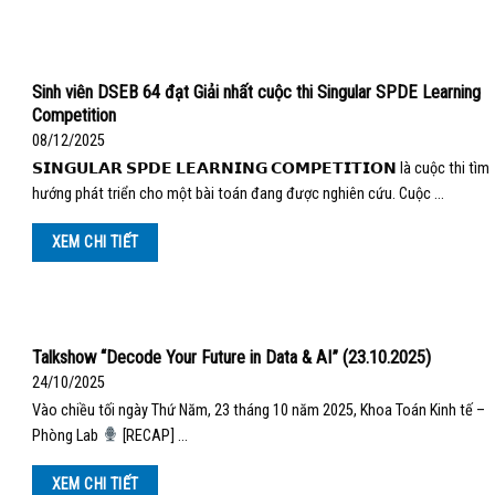
Sinh viên DSEB 64 đạt Giải nhất cuộc thi Singular SPDE Learning
Competition
08/12/2025
𝗦𝗜𝗡𝗚𝗨𝗟𝗔𝗥 𝗦𝗣𝗗𝗘 𝗟𝗘𝗔𝗥𝗡𝗜𝗡𝗚 𝗖𝗢𝗠𝗣𝗘𝗧𝗜𝗧𝗜𝗢𝗡 là cuộc thi tìm
hướng phát triển cho một bài toán đang được nghiên cứu. Cuộc …
XEM CHI TIẾT
Talkshow “Decode Your Future in Data & AI” (23.10.2025)
24/10/2025
Vào chiều tối ngày Thứ Năm, 23 tháng 10 năm 2025, Khoa Toán Kinh tế –
Phòng Lab
[RECAP] …
XEM CHI TIẾT