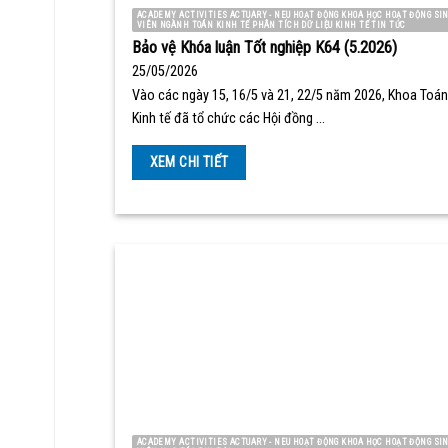
ACADEMY ACTIVITIES ACTUARY - NEU HOẠT ĐỘNG KHOA HỌC HOẠT ĐỘNG SI
VIÊN NGÀNH TOÁN KINH TẾ PHÂN TÍCH DỮ LIỆU KINH TẾ TIN TỨC
Bảo vệ Khóa luận Tốt nghiệp K64 (5.2026)
25/05/2026
Vào các ngày 15, 16/5 và 21, 22/5 năm 2026, Khoa Toán
Kinh tế đã tổ chức các Hội đồng …
XEM CHI TIẾT
ACADEMY ACTIVITIES ACTUARY - NEU HOẠT ĐỘNG KHOA HỌC HOẠT ĐỘNG SI