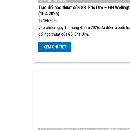
VIÊN HỢP TÁC TIN TỨC
Trao đổi học thuật của GS. Eris Ulm – ĐH Wellingt
(10.4.2026)
17/04/2026
Vào chiều ngày 10 tháng 4 năm 2026, đã diễn ra buổi tr
đổi học thuật của GS. Eris Ulm, …
XEM CHI TIẾT
ACADEMY ACTIVITIES HOẠT ĐỘNG KHOA HỌC HOẠT ĐỘNG SINH VIÊN TIN TỨ