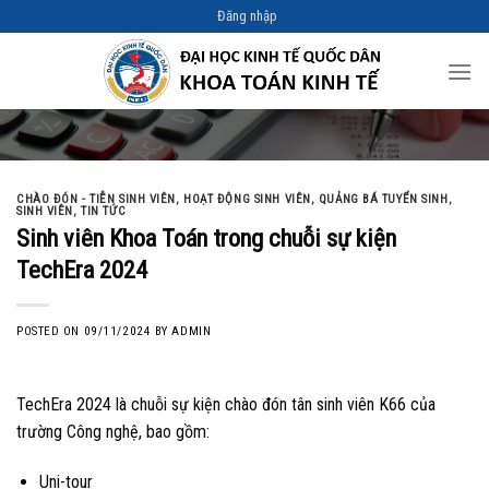
Skip
Đăng nhập
to
content
CHÀO ĐÓN - TIỄN SINH VIÊN
,
HOẠT ĐỘNG SINH VIÊN
,
QUẢNG BÁ TUYỂN SINH
,
SINH VIÊN
,
TIN TỨC
Sinh viên Khoa Toán trong chuỗi sự kiện
TechEra 2024
POSTED ON
09/11/2024
BY
ADMIN
TechEra 2024 là chuỗi sự kiện chào đón tân sinh viên K66 của
trường Công nghệ, bao gồm:
Uni-tour