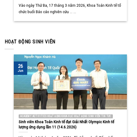
Vào ngày Thứ Ba, 17 tháng 3 năm 2026, Khoa Toán Kinh tế tổ
chức buổi Báo cáo nghiên cứu ... ...
HOẠT ĐỘNG SINH VIÊN
26
Jun
ACADEMY ACTIVITIES HOẠT ĐỘNG KHOA HỌC HOẠT ĐỘNG SINH VIÊN TIN TỨC
Sinh viên Khoa Toán Kinh tế đạt Giải Nhất Olympic Kinh tế
lượng ứng dụng lần 11 (14.6.2026)