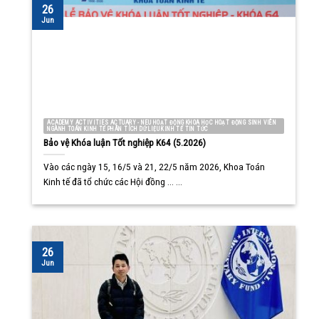
26
Jun
ACADEMY ACTIVITIES ACTUARY - NEU HOẠT ĐỘNG KHOA HỌC HOẠT ĐỘNG SINH VIÊN
NGÀNH TOÁN KINH TẾ PHÂN TÍCH DỮ LIỆU KINH TẾ TIN TỨC
Bảo vệ Khóa luận Tốt nghiệp K64 (5.2026)
Vào các ngày 15, 16/5 và 21, 22/5 năm 2026, Khoa Toán
Kinh tế đã tổ chức các Hội đồng ... ...
26
Jun