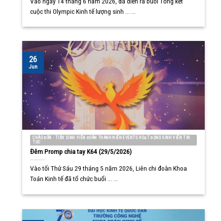
Vào ngày 14 tháng 6 năm 2026, đã diễn ra buổi Tổng kết
cuộc thi Olympic Kinh tế lượng sinh ... ...
26
Jun
CHÀO ĐÓN - TIỄN SINH VIÊN ĐOÀN THANH NIÊN EVENTS HOẠT ĐỘNG SINH VIÊN TIN
TỨC
Đêm Promp chia tay K64 (29/5/2026)
Vào tối Thứ Sáu 29 tháng 5 năm 2026, Liên chi đoàn Khoa
Toán Kinh tế đã tổ chức buổi ... ...