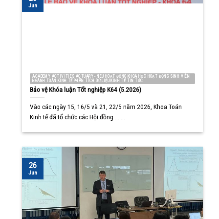
Jun
ACADEMY ACTIVITIES ACTUARY - NEU HOẠT ĐỘNG KHOA HỌC HOẠT ĐỘNG SINH VIÊN
NGÀNH TOÁN KINH TẾ PHÂN TÍCH DỮ LIỆU KINH TẾ TIN TỨC
Bảo vệ Khóa luận Tốt nghiệp K64 (5.2026)
Vào các ngày 15, 16/5 và 21, 22/5 năm 2026, Khoa Toán
Kinh tế đã tổ chức các Hội đồng ... ...
26
Jun