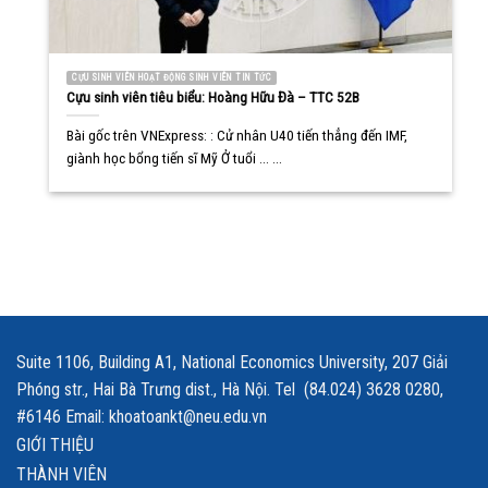
CỰU SINH VIÊN HOẠT ĐỘNG SINH VIÊN TIN TỨC
Cựu sinh viên tiêu biểu: Hoàng Hữu Đà – TTC 52B
Bài gốc trên VNExpress: : Cử nhân U40 tiến thẳng đến IMF,
giành học bổng tiến sĩ Mỹ Ở tuổi ... ...
Suite 1106, Building A1, National Economics University, 207 Giải
Phóng str., Hai Bà Trưng dist., Hà Nội. Tel (84.024) 3628 0280,
#6146 Email: khoatoankt@neu.edu.vn
GIỚI THIỆU
THÀNH VIÊN