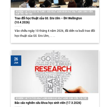
ACADEMY ACTIVITIES ACTUARY - NEU HOẠT ĐỘNG KHOA HỌC HOẠT ĐỘNG SINH VIÊN
HỢP TÁC TIN TỨC
Trao đổi học thuật của GS. Eris Ulm – ĐH Wellington
(10.4.2026)
Vào chiều ngày 10 tháng 4 năm 2026, đã diễn ra buổi trao đổi
học thuật của GS. Eris Ulm, ... ...
26
Jun
ACADEMY ACTIVITIES HOẠT ĐỘNG KHOA HỌC HOẠT ĐỘNG SINH VIÊN TIN TỨC
Báo cáo nghiên cứu khoa học sinh viên (17.3.2026)