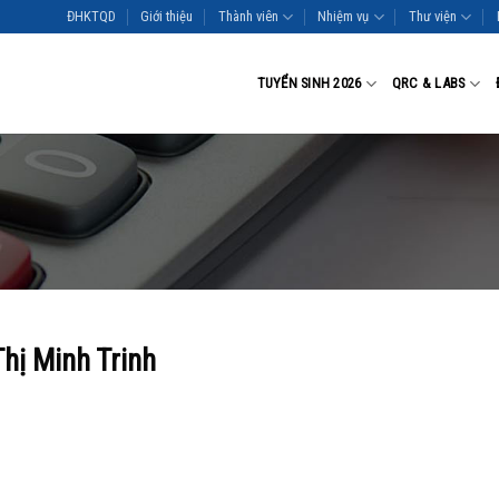
ĐHKTQD
Giới thiệu
Thành viên
Nhiệm vụ
Thư viện
TUYỂN SINH 2026
QRC & LABS
hị Minh Trinh