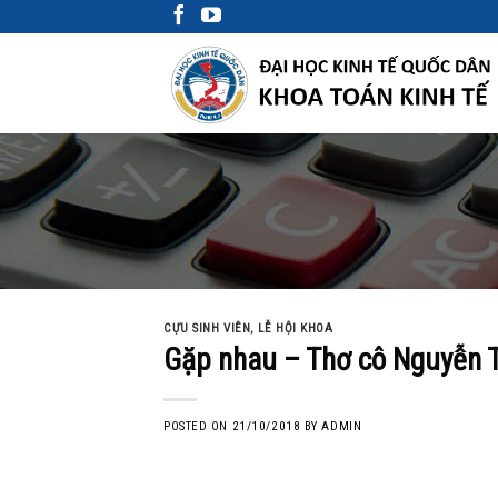
Skip
to
content
CỰU SINH VIÊN
,
LỄ HỘI KHOA
Gặp nhau – Thơ cô Nguyễn T
POSTED ON
21/10/2018
BY
ADMIN