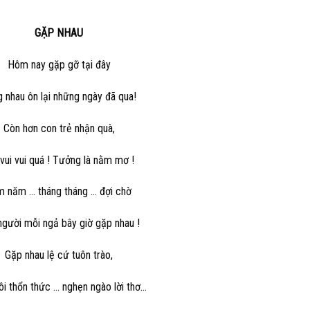
GẶP NHAU
Hôm nay gặp gỡ tại đây
 nhau ôn lại những ngày đã qua!
Còn hơn con trẻ nhận quà,
 vui vui quá ! Tưởng là nằm mơ !
 năm … tháng tháng … đợi chờ
người mỗi ngả bây giờ gặp nhau !
Gặp nhau lệ cứ tuôn trào,
ôi thổn thức … nghẹn ngào lời thơ…