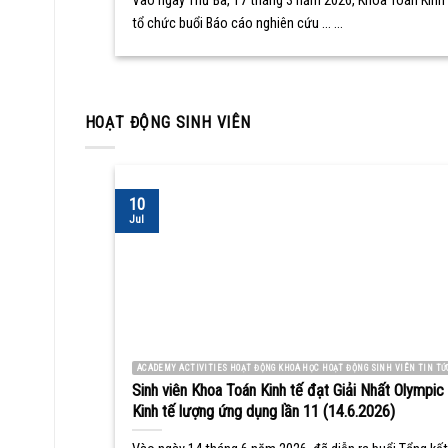
Vào ngày Thứ Ba, 17 tháng 3 năm 2026, Khoa Toán Kinh 
tổ chức buổi Báo cáo nghiên cứu ... ...
HOẠT ĐỘNG SINH VIÊN
10
Jul
ACADEMY ACTIVITIES HOẠT ĐỘNG KHOA HỌC HOẠT ĐỘNG SINH VIÊN TIN TỨ
Sinh viên Khoa Toán Kinh tế đạt Giải Nhất Olympic
Kinh tế lượng ứng dụng lần 11 (14.6.2026)