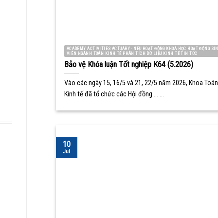
ACADEMY ACTIVITIES ACTUARY - NEU HOẠT ĐỘNG KHOA HỌC HOẠT ĐỘNG SI
VIÊN NGÀNH TOÁN KINH TẾ PHÂN TÍCH DỮ LIỆU KINH TẾ TIN TỨC
Bảo vệ Khóa luận Tốt nghiệp K64 (5.2026)
Vào các ngày 15, 16/5 và 21, 22/5 năm 2026, Khoa Toán
Kinh tế đã tổ chức các Hội đồng ... ...
10
Jul