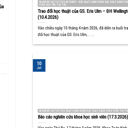
ACADEMY ACTIVITIES ACTUARY - NEU HOẠT ĐỘNG KHOA HỌC HOẠT ĐỘNG SI
VIÊN HỢP TÁC TIN TỨC
ủa
Trao đổi học thuật của GS. Eris Ulm – ĐH Wellingt
(10.4.2026)
Vào chiều ngày 10 tháng 4 năm 2026, đã diễn ra buổi tr
đổi học thuật của GS. Eris Ulm, ... ...
10
Jul
ACADEMY ACTIVITIES HOẠT ĐỘNG KHOA HỌC HOẠT ĐỘNG SINH VIÊN TIN TỨ
Báo cáo nghiên cứu khoa học sinh viên (17.3.2026)