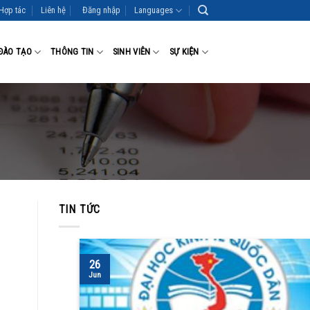
Hợp tác
Liên hệ
Đăng nhập
Languages
ĐÀO TẠO
THÔNG TIN
SINH VIÊN
SỰ KIỆN
TIN TỨC
26
Jun