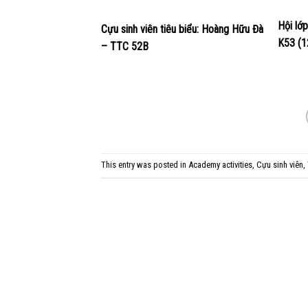
Hội lớ
Cựu sinh viên tiêu biểu: Hoàng Hữu Đà
K53 (1
– TTC 52B
This entry was posted in
Academy activities
,
Cựu sinh viên
,