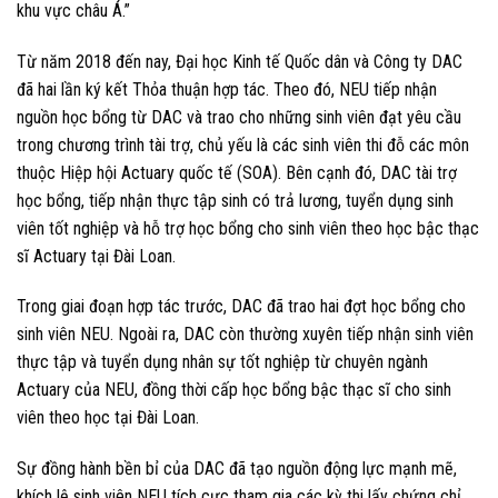
khu vực châu Á.”
Từ năm 2018 đến nay, Đại học Kinh tế Quốc dân và Công ty DAC
đã hai lần ký kết Thỏa thuận hợp tác. Theo đó, NEU tiếp nhận
nguồn học bổng từ DAC và trao cho những sinh viên đạt yêu cầu
trong chương trình tài trợ, chủ yếu là các sinh viên thi đỗ các môn
thuộc Hiệp hội Actuary quốc tế (SOA). Bên cạnh đó, DAC tài trợ
học bổng, tiếp nhận thực tập sinh có trả lương, tuyển dụng sinh
viên tốt nghiệp và hỗ trợ học bổng cho sinh viên theo học bậc thạc
sĩ Actuary tại Đài Loan.
Trong giai đoạn hợp tác trước, DAC đã trao hai đợt học bổng cho
sinh viên NEU. Ngoài ra, DAC còn thường xuyên tiếp nhận sinh viên
thực tập và tuyển dụng nhân sự tốt nghiệp từ chuyên ngành
Actuary của NEU, đồng thời cấp học bổng bậc thạc sĩ cho sinh
viên theo học tại Đài Loan.
Sự đồng hành bền bỉ của DAC đã tạo nguồn động lực mạnh mẽ,
khích lệ sinh viên NEU tích cực tham gia các kỳ thi lấy chứng chỉ