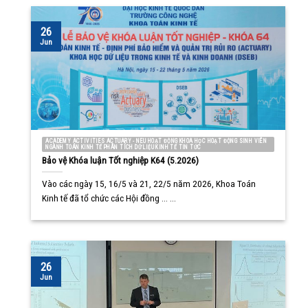
26
Jun
ACADEMY ACTIVITIES ACTUARY - NEU HOẠT ĐỘNG KHOA HỌC HOẠT ĐỘNG SINH VIÊN
NGÀNH TOÁN KINH TẾ PHÂN TÍCH DỮ LIỆU KINH TẾ TIN TỨC
Bảo vệ Khóa luận Tốt nghiệp K64 (5.2026)
Vào các ngày 15, 16/5 và 21, 22/5 năm 2026, Khoa Toán
Kinh tế đã tổ chức các Hội đồng ... ...
26
Jun