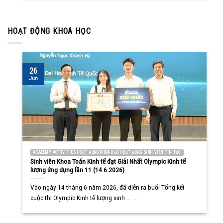
HOẠT ĐỘNG KHOA HỌC
26
Jun
ACADEMY ACTIVITIES HOẠT ĐỘNG KHOA HỌC HOẠT ĐỘNG SINH VIÊN TIN TỨC
Sinh viên Khoa Toán Kinh tế đạt Giải Nhất Olympic Kinh tế
lượng ứng dụng lần 11 (14.6.2026)
Vào ngày 14 tháng 6 năm 2026, đã diễn ra buổi Tổng kết
cuộc thi Olympic Kinh tế lượng sinh ... ...