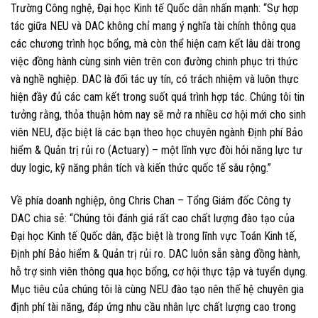
Trường Công nghệ, Đại học Kinh tế Quốc dân nhấn mạnh: “Sự hợp
tác giữa NEU và DAC không chỉ mang ý nghĩa tài chính thông qua
các chương trình học bổng, mà còn thể hiện cam kết lâu dài trong
việc đồng hành cùng sinh viên trên con đường chinh phục tri thức
và nghề nghiệp. DAC là đối tác uy tín, có trách nhiệm và luôn thực
hiện đầy đủ các cam kết trong suốt quá trình hợp tác. Chúng tôi tin
tưởng rằng, thỏa thuận hôm nay sẽ mở ra nhiều cơ hội mới cho sinh
viên NEU, đặc biệt là các bạn theo học chuyên ngành Định phí Bảo
hiểm & Quản trị rủi ro (Actuary) – một lĩnh vực đòi hỏi năng lực tư
duy logic, kỹ năng phân tích và kiến thức quốc tế sâu rộng.”
Về phía doanh nghiệp, ông Chris Chan – Tổng Giám đốc Công ty
DAC chia sẻ: “Chúng tôi đánh giá rất cao chất lượng đào tạo của
Đại học Kinh tế Quốc dân, đặc biệt là trong lĩnh vực Toán Kinh tế,
Định phí Bảo hiểm & Quản trị rủi ro. DAC luôn sẵn sàng đồng hành,
hỗ trợ sinh viên thông qua học bổng, cơ hội thực tập và tuyển dụng.
Mục tiêu của chúng tôi là cùng NEU đào tạo nên thế hệ chuyên gia
định phí tài năng, đáp ứng nhu cầu nhân lực chất lượng cao trong