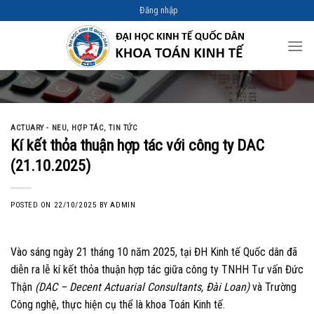
Skip
Đăng nhập
to
content
ACTUARY - NEU
,
HỢP TÁC
,
TIN TỨC
Kí kết thỏa thuận hợp tác với công ty DAC
(21.10.2025)
POSTED ON
22/10/2025
BY
ADMIN
Vào sáng ngày 21 tháng 10 năm 2025, tại ĐH Kinh tế Quốc dân đã
diễn ra lễ kí kết thỏa thuận hợp tác giữa công ty TNHH Tư vấn Đức
Thận
(DAC – Decent Actuarial Consultants, Đài Loan)
và Trường
Công nghệ, thực hiện cụ thể là khoa Toán Kinh tế.