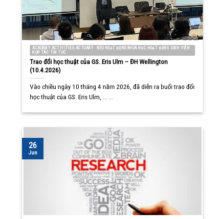
ACADEMY ACTIVITIES ACTUARY - NEU HOẠT ĐỘNG KHOA HỌC HOẠT ĐỘNG SINH VIÊN
HỢP TÁC TIN TỨC
Trao đổi học thuật của GS. Eris Ulm – ĐH Wellington
(10.4.2026)
Vào chiều ngày 10 tháng 4 năm 2026, đã diễn ra buổi trao đổi
học thuật của GS. Eris Ulm, ... ...
26
Jun