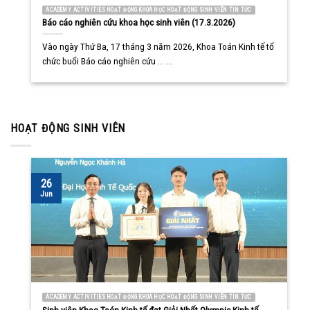
ACADEMY ACTIVITIES HOẠT ĐỘNG KHOA HỌC HOẠT ĐỘNG SINH VIÊN TIN TỨC
Báo cáo nghiên cứu khoa học sinh viên (17.3.2026)
Vào ngày Thứ Ba, 17 tháng 3 năm 2026, Khoa Toán Kinh tế tổ
chức buổi Báo cáo nghiên cứu ... ...
HOẠT ĐỘNG SINH VIÊN
26
Jun
ACADEMY ACTIVITIES HOẠT ĐỘNG KHOA HỌC HOẠT ĐỘNG SINH VIÊN TIN TỨC
Sinh viên Khoa Toán Kinh tế đạt Giải Nhất Olympic Kinh tế