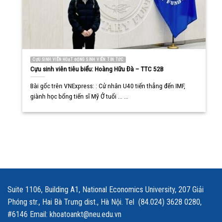
CỰU SINH VIÊN HOẠT ĐỘNG SINH VIÊN TIN TỨC
Cựu sinh viên tiêu biểu: Hoàng Hữu Đà – TTC 52B
Bài gốc trên VNExpress: : Cử nhân U40 tiến thẳng đến IMF,
giành học bổng tiến sĩ Mỹ Ở tuổi ... ...
Suite 1106, Building A1, National Economics University, 207 Giải
Phóng str., Hai Bà Trưng dist., Hà Nội. Tel (84.024) 3628 0280,
#6146 Email: khoatoankt@neu.edu.vn