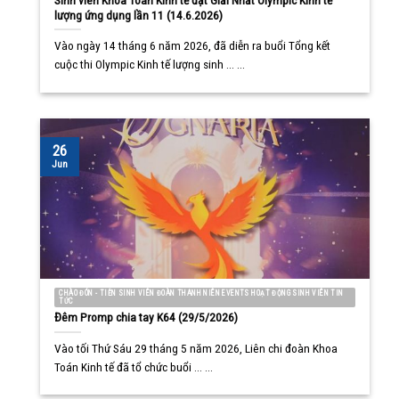
lượng ứng dụng lần 11 (14.6.2026)
Vào ngày 14 tháng 6 năm 2026, đã diễn ra buổi Tổng kết
cuộc thi Olympic Kinh tế lượng sinh ... ...
26
Jun
CHÀO ĐÓN - TIỄN SINH VIÊN ĐOÀN THANH NIÊN EVENTS HOẠT ĐỘNG SINH VIÊN TIN
TỨC
Đêm Promp chia tay K64 (29/5/2026)
Vào tối Thứ Sáu 29 tháng 5 năm 2026, Liên chi đoàn Khoa
Toán Kinh tế đã tổ chức buổi ... ...