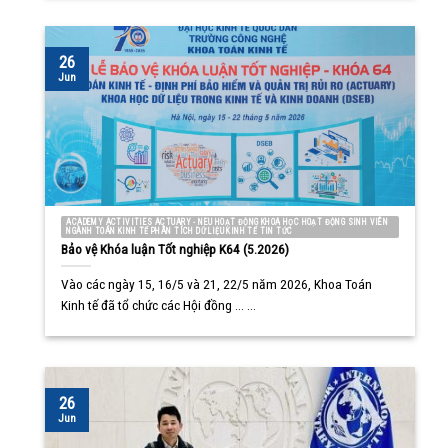
26
Jun
ACADEMY ACTIVITIES ACTUARY - NEU HOẠT ĐỘNG KHOA HỌC HOẠT ĐỘNG SINH VIÊN
NGÀNH TOÁN KINH TẾ PHÂN TÍCH DỮ LIỆU KINH TẾ TIN TỨC
Bảo vệ Khóa luận Tốt nghiệp K64 (5.2026)
Vào các ngày 15, 16/5 và 21, 22/5 năm 2026, Khoa Toán
Kinh tế đã tổ chức các Hội đồng ... ...
26
Jun