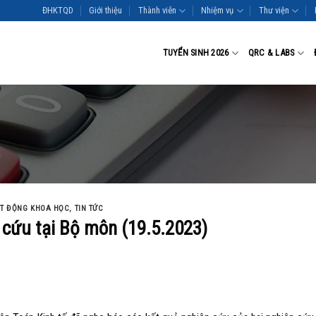
ĐHKTQD
Giới thiệu
Thành viên
Nhiệm vụ
Thư viện
TUYỂN SINH 2026
QRC & LABS
T ĐỘNG KHOA HỌC
,
TIN TỨC
 cứu tại Bộ môn (19.5.2023)