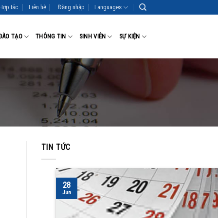
Hợp tác
Liên hệ
Đăng nhập
Languages
ĐÀO TẠO
THÔNG TIN
SINH VIÊN
SỰ KIỆN
TIN TỨC
28
Jun