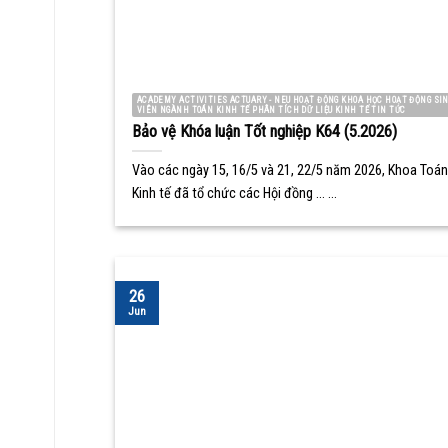
ACADEMY ACTIVITIES ACTUARY - NEU HOẠT ĐỘNG KHOA HỌC HOẠT ĐỘNG SI
VIÊN NGÀNH TOÁN KINH TẾ PHÂN TÍCH DỮ LIỆU KINH TẾ TIN TỨC
Bảo vệ Khóa luận Tốt nghiệp K64 (5.2026)
Vào các ngày 15, 16/5 và 21, 22/5 năm 2026, Khoa Toán
Kinh tế đã tổ chức các Hội đồng ... ...
26
Jun