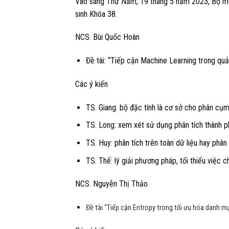
Vào sáng Thứ Năm, 19 tháng 5 năm 2023, Bộ môn
sinh Khóa 38.
NCS. Bùi Quốc Hoàn
Đề tài: “Tiếp cận Machine Learning trong qu
Các ý kiến
TS. Giang: bộ đặc tính là cơ sở cho phân cụ
TS. Long: xem xét sử dụng phân tích thành p
TS. Huy: phân tích trên toàn dữ liệu hay phân 
TS. Thế: lý giải phương pháp, tối thiểu việc c
NCS. Nguyễn Thị Thảo
Đề tài “Tiếp cận Entropy trong tối ưu hóa danh m