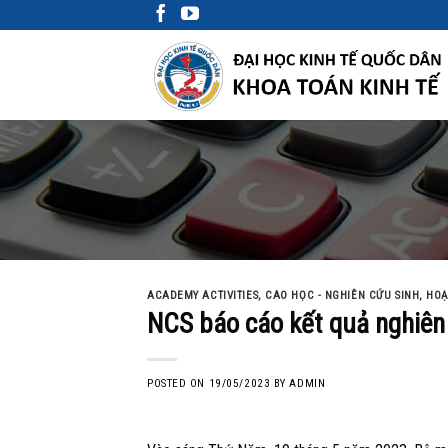
Skip
to
content
ACADEMY ACTIVITIES
,
CAO HỌC - NGHIÊN CỨU SINH
,
HOẠ
NCS báo cáo kết quả nghiên
POSTED ON
19/05/2023
BY
ADMIN