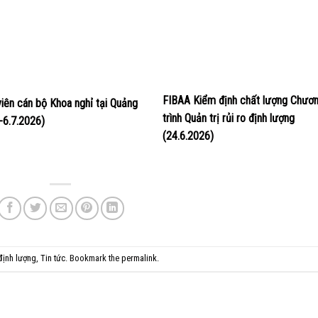
FIBAA Kiểm định chất lượng Chươ
viên cán bộ Khoa nghỉ tại Quảng
trình Quản trị rủi ro định lượng
4-6.7.2026)
(24.6.2026)
 định lượng
,
Tin tức
. Bookmark the
permalink
.