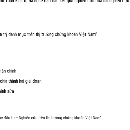
 Toán Kinh tế đã nghe báo cáo kết quả nghiên cứu của hai nghiên cứu
ản trị danh mục trên thị trường chứng khoán Việt Nam”
m
hần chính
chia thành hai giai đoạn
hỉnh sửa
ục đầu tư – Nghiên cứu trên thị trường chứng khoán Việt Nam”