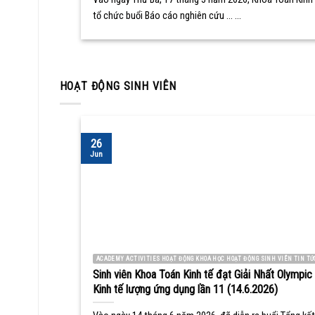
tổ chức buổi Báo cáo nghiên cứu ... ...
HOẠT ĐỘNG SINH VIÊN
26
Jun
ACADEMY ACTIVITIES HOẠT ĐỘNG KHOA HỌC HOẠT ĐỘNG SINH VIÊN TIN TỨ
Sinh viên Khoa Toán Kinh tế đạt Giải Nhất Olympic
Kinh tế lượng ứng dụng lần 11 (14.6.2026)