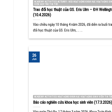
ACADEMY ACTIVITIES ACTUARY - NEU HOẠT ĐỘNG KHOA HỌC HOẠT ĐỘNG SI
VIÊN HỢP TÁC TIN TỨC
Trao đổi học thuật của GS. Eris Ulm – ĐH Wellingt
(10.4.2026)
Vào chiều ngày 10 tháng 4 năm 2026, đã diễn ra buổi tr
đổi học thuật của GS. Eris Ulm, ... ...
26
Jun
ACADEMY ACTIVITIES HOẠT ĐỘNG KHOA HỌC HOẠT ĐỘNG SINH VIÊN TIN TỨ
Báo cáo nghiên cứu khoa học sinh viên (17.3.2026)
Vào ngày Thứ Ba, 17 tháng 3 năm 2026, Khoa Toán Kinh 