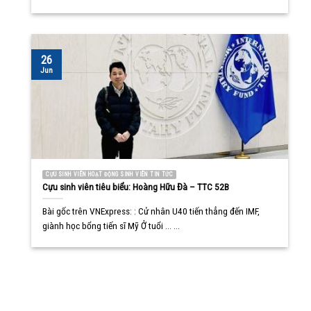
26
Jun
CỰU SINH VIÊN HOẠT ĐỘNG SINH VIÊN TIN TỨC
Cựu sinh viên tiêu biểu: Hoàng Hữu Đà – TTC 52B
Bài gốc trên VNExpress: : Cử nhân U40 tiến thẳng đến IMF,
giành học bổng tiến sĩ Mỹ Ở tuổi ... ...