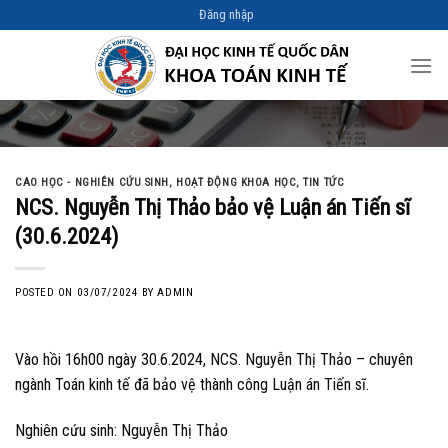
Skip
Đăng nhập
to
content
CAO HỌC - NGHIÊN CỨU SINH
,
HOẠT ĐỘNG KHOA HỌC
,
TIN TỨC
NCS. Nguyễn Thị Thảo bảo vệ Luận án Tiến sĩ
(30.6.2024)
POSTED ON
03/07/2024
BY
ADMIN
Vào hồi 16h00 ngày 30.6.2024, NCS. Nguyễn Thị Thảo – chuyên
ngành Toán kinh tế đã bảo vệ thành công Luận án Tiến sĩ.
Nghiên cứu sinh: Nguyễn Thị Thảo