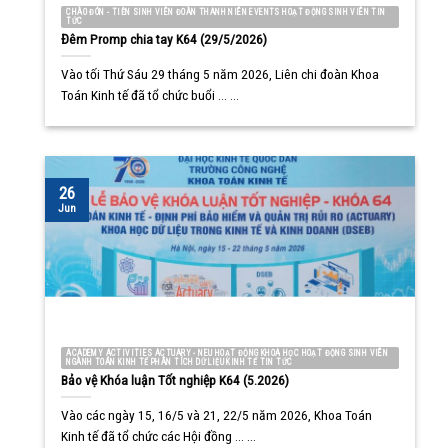
CHÀO ĐÓN - TIỄN SINH VIÊN ĐOÀN THANH NIÊN EVENTS HOẠT ĐỘNG SINH VIÊN TIN
TỨC
Đêm Promp chia tay K64 (29/5/2026)
Vào tối Thứ Sáu 29 tháng 5 năm 2026, Liên chi đoàn Khoa
Toán Kinh tế đã tổ chức buổi ... ...
26
Jun
ACADEMY ACTIVITIES ACTUARY - NEU HOẠT ĐỘNG KHOA HỌC HOẠT ĐỘNG SINH VIÊN
NGÀNH TOÁN KINH TẾ PHÂN TÍCH DỮ LIỆU KINH TẾ TIN TỨC
Bảo vệ Khóa luận Tốt nghiệp K64 (5.2026)
Vào các ngày 15, 16/5 và 21, 22/5 năm 2026, Khoa Toán
Kinh tế đã tổ chức các Hội đồng ... ...