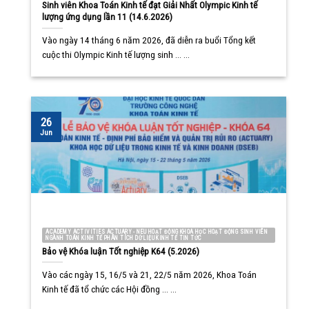
Sinh viên Khoa Toán Kinh tế đạt Giải Nhất Olympic Kinh tế
lượng ứng dụng lần 11 (14.6.2026)
Vào ngày 14 tháng 6 năm 2026, đã diễn ra buổi Tổng kết
cuộc thi Olympic Kinh tế lượng sinh ... ...
26
Jun
ACADEMY ACTIVITIES ACTUARY - NEU HOẠT ĐỘNG KHOA HỌC HOẠT ĐỘNG SINH VIÊN
NGÀNH TOÁN KINH TẾ PHÂN TÍCH DỮ LIỆU KINH TẾ TIN TỨC
Bảo vệ Khóa luận Tốt nghiệp K64 (5.2026)
Vào các ngày 15, 16/5 và 21, 22/5 năm 2026, Khoa Toán
Kinh tế đã tổ chức các Hội đồng ... ...