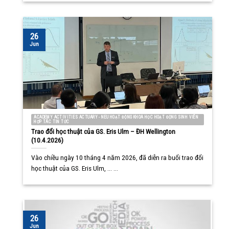
26
Jun
ACADEMY ACTIVITIES ACTUARY - NEU HOẠT ĐỘNG KHOA HỌC HOẠT ĐỘNG SINH VIÊN
HỢP TÁC TIN TỨC
Trao đổi học thuật của GS. Eris Ulm – ĐH Wellington
(10.4.2026)
Vào chiều ngày 10 tháng 4 năm 2026, đã diễn ra buổi trao đổi
học thuật của GS. Eris Ulm, ... ...
26
Jun