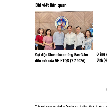
Bài viết liên quan
Giảng 
Đại diện Khoa chúc mừng Ban Giám
Bình (
đốc mới của ĐH KTQD (7.7.2026)
This entry was posted in
Academy activities
,
Quản trị rủi ro