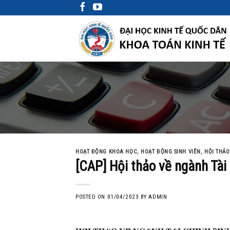
Skip
to
content
HOẠT ĐỘNG KHOA HỌC
,
HOẠT ĐỘNG SINH VIÊN
,
HỘI THẢO
[CAP] Hội thảo về ngành Tài
POSTED ON
01/04/2023
BY
ADMIN