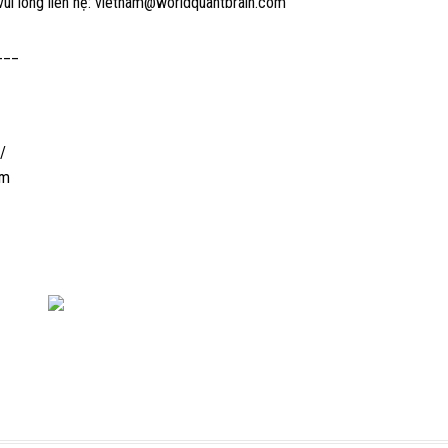
vui lòng liên hệ: vietnam@worldquantbrain.com
___
/
am