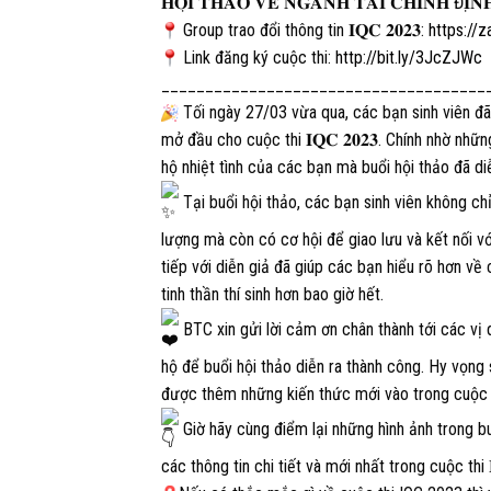
𝐇𝐎̣̂𝐈 𝐓𝐇𝐀̉𝐎 𝐕𝐄̂̀ 𝐍𝐆𝐀̀𝐍𝐇 𝐓𝐀̀𝐈 𝐂𝐇𝐈́𝐍𝐇 Đ𝐈̣𝐍
Group trao đổi thông tin 𝐈𝐐𝐂 𝟐𝟎𝟐𝟑:
https://
Link đăng ký cuộc thi:
http://bit.ly/3JcZJWc
_____________________________________
Tối ngày 27/03 vừa qua, các bạn sinh viên đã dành thời gian
mở đầu cho cuộc thi 𝐈𝐐𝐂 𝟐𝟎𝟐𝟑. Chính nhờ nh
hộ nhiệt tình của các bạn mà buổi hội thảo đã di
Tại buổi hội thảo, các bạn sinh viên không ch
lượng mà còn có cơ hội để giao lưu và kết nối v
tiếp với diễn giả đã giúp các bạn hiểu rõ hơn về cuộc thi 
tinh thần thí sinh hơn bao giờ hết.
BTC xin gửi lời cảm ơn chân thành tới các vị 
hộ để buổi hội thảo diễn ra thành công. Hy vọng 
được thêm những kiến thức mới vào trong cuộc thi 𝐈𝐧𝐭𝐞𝐫
Giờ hãy cùng điểm lại những hình ảnh trong b
các thông tin chi tiết và mới nhất trong cuộc thi 𝐈