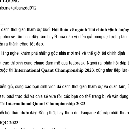
 𝐋𝐔̛𝐎̛̣𝐍𝐆
zalo.me/g/banzdd912
___
 tham dự buổi 𝐇𝐨̣̂𝐢 𝐭𝐡𝐚̉𝐨 𝐯𝐞̂̀ 𝐧𝐠𝐚̀𝐧𝐡 𝐓𝐚̀𝐢 𝐜𝐡𝐢́𝐧𝐡 Đ𝐢̣𝐧𝐡 𝐥𝐮̛𝐨̛̣𝐧
ững chia sẻ tận tình, đầy tâm huyết của các vị diễn giả cùng sự tương tác,
ễn ra thành công tốt đẹp.
ỉ lắng nghe, khám phá những góc nhìn mới mẻ về thế giới tài chính định
ới các thí sinh cùng chung đam mê qua teabreak. Ngoài ra, phần hỏi đáp 
𝐧𝐭𝐞𝐫𝐧𝐚𝐭𝐢𝐨𝐧𝐚𝐥 𝐐𝐮𝐚𝐧𝐭 𝐂𝐡𝐚𝐦𝐩𝐢𝐨𝐧𝐬𝐡𝐢𝐩 𝟐𝟎𝟐𝟑, cũng như tiếp lử
diễn giả, cùng các bạn sinh viên đã dành thời gian tham dự và quan tâm, 
sau buổi trao đổi và chia sẻ vừa rồi, các bạn có thể trang bị và vận dụng
𝐚𝐭𝐢𝐨𝐧𝐚𝐥 𝐐𝐮𝐚𝐧𝐭 𝐂𝐡𝐚𝐦𝐩𝐢𝐨𝐧𝐬𝐡𝐢𝐩 𝟐𝟎𝟐𝟑
uổi hội thảo dưới đây! Đồng thời, hãy theo dõi Fanpage để cập nhật thêm
𝐂 𝟐𝟎𝟐𝟑!