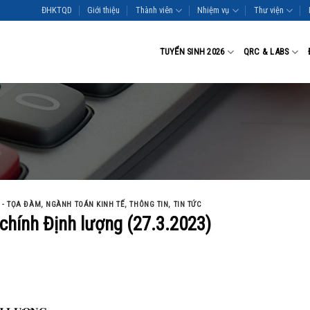
ĐHKTQD
Giới thiệu
Thành viên
Nhiệm vụ
Thư viện
TUYỂN SINH 2026
QRC & LABS
 - TỌA ĐÀM
,
NGÀNH TOÁN KINH TẾ
,
THÔNG TIN
,
TIN TỨC
 chính Định lượng (27.3.2023)