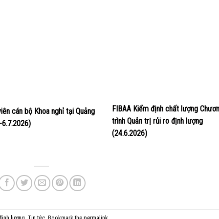
FIBAA Kiểm định chất lượng Chươ
viên cán bộ Khoa nghỉ tại Quảng
trình Quản trị rủi ro định lượng
4-6.7.2026)
(24.6.2026)
 định lượng
,
Tin tức
. Bookmark the
permalink
.