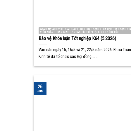
ACADEMY ACTIVITIES ACTUARY - NEU HOẠT ĐỘNG KHOA HỌC HOẠT ĐỘNG SI
VIÊN NGÀNH TOÁN KINH TẾ PHÂN TÍCH DỮ LIỆU KINH TẾ TIN TỨC
Bảo vệ Khóa luận Tốt nghiệp K64 (5.2026)
Vào các ngày 15, 16/5 và 21, 22/5 năm 2026, Khoa Toán
Kinh tế đã tổ chức các Hội đồng ... ...
26
Jun