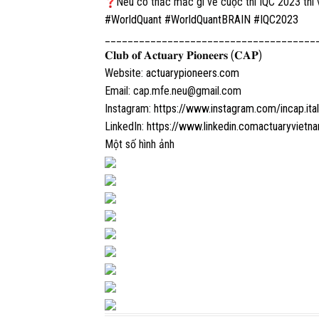
Nếu có thắc mắc gì về cuộc thi IQC 2023 thì 
#WorldQuant
#WorldQuantBRAIN
#IQC2023
_____________________________________
𝐂𝐥𝐮𝐛 𝐨𝐟 𝐀𝐜𝐭𝐮𝐚𝐫𝐲 𝐏𝐢𝐨𝐧𝐞𝐞𝐫𝐬 (𝐂𝐀𝐏)
Website:
actuarypioneers.com
Email: cap.mfe.neu@gmail.com
Instagram:
https://www.instagram.com/incap.ital
LinkedIn:
https://www.linkedin.comactuaryvietn
Một số hình ảnh