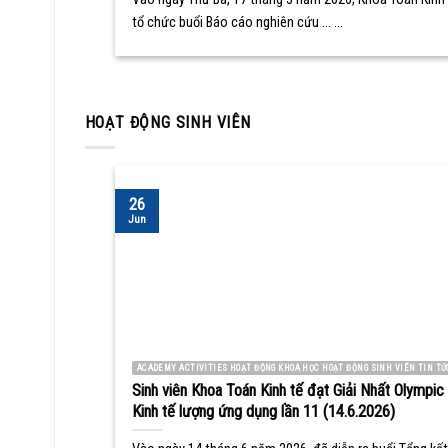
tổ chức buổi Báo cáo nghiên cứu ... ...
HOẠT ĐỘNG SINH VIÊN
26
Jun
ACADEMY ACTIVITIES HOẠT ĐỘNG KHOA HỌC HOẠT ĐỘNG SINH VIÊN TIN TỨ
Sinh viên Khoa Toán Kinh tế đạt Giải Nhất Olympic
Kinh tế lượng ứng dụng lần 11 (14.6.2026)