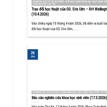
ACADEMY ACTIVITIES ACTUARY - NEU HOẠT ĐỘNG KHOA HỌC HOẠT ĐỘNG SI
VIÊN HỢP TÁC TIN TỨC
Trao đổi học thuật của GS. Eris Ulm – ĐH Wellingt
(10.4.2026)
Vào chiều ngày 10 tháng 4 năm 2026, đã diễn ra buổi tr
đổi học thuật của GS. Eris Ulm, ... ...
26
Jun
ACADEMY ACTIVITIES HOẠT ĐỘNG KHOA HỌC HOẠT ĐỘNG SINH VIÊN TIN TỨ
Báo cáo nghiên cứu khoa học sinh viên (17.3.2026)
Vào ngày Thứ Ba, 17 tháng 3 năm 2026, Khoa Toán Kinh 