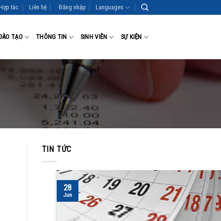
Hợp tác
Liên hệ
Đăng nhập
Languages
ĐÀO TẠO
THÔNG TIN
SINH VIÊN
SỰ KIỆN
TIN TỨC
28
Jun