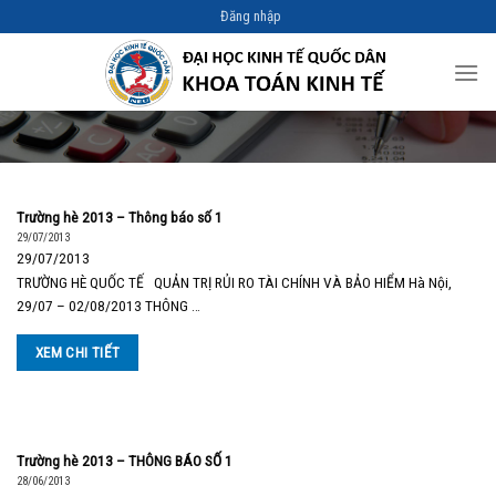
Skip
Đăng nhập
to
content
Trường hè 2013 – Thông báo số 1
29/07/2013
29/07/2013
TRƯỜNG HÈ QUỐC TẾ QUẢN TRỊ RỦI RO TÀI CHÍNH VÀ BẢO HIỂM Hà Nội,
29/07 – 02/08/2013 THÔNG …
XEM CHI TIẾT
Trường hè 2013 – THÔNG BÁO SỐ 1
28/06/2013