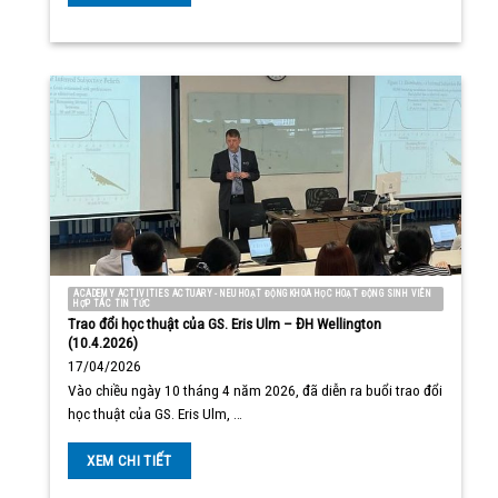
ACADEMY ACTIVITIES ACTUARY - NEU HOẠT ĐỘNG KHOA HỌC HOẠT ĐỘNG SINH VIÊN
HỢP TÁC TIN TỨC
Trao đổi học thuật của GS. Eris Ulm – ĐH Wellington
(10.4.2026)
17/04/2026
Vào chiều ngày 10 tháng 4 năm 2026, đã diễn ra buổi trao đổi
học thuật của GS. Eris Ulm, …
XEM CHI TIẾT