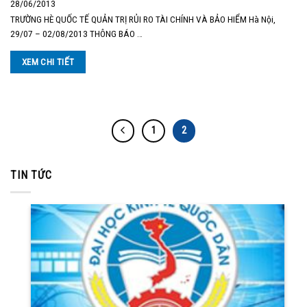
28/06/2013
TRƯỜNG HÈ QUỐC TẾ QUẢN TRỊ RỦI RO TÀI CHÍNH VÀ BẢO HIỂM Hà Nội,
29/07 – 02/08/2013 THÔNG BÁO …
XEM CHI TIẾT
1
2
TIN TỨC