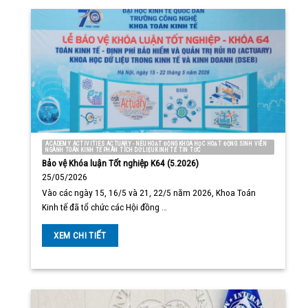
ACADEMY ACTIVITIES ACTUARY - NEU HOẠT ĐỘNG KHOA HỌC HOẠT ĐỘNG SINH VIÊN
NGÀNH TOÁN KINH TẾ PHÂN TÍCH DỮ LIỆU KINH TẾ TIN TỨC
Bảo vệ Khóa luận Tốt nghiệp K64 (5.2026)
25/05/2026
Vào các ngày 15, 16/5 và 21, 22/5 năm 2026, Khoa Toán
Kinh tế đã tổ chức các Hội đồng …
XEM CHI TIẾT