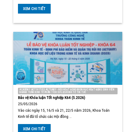
XEM CHI TIẾT
ACADEMY ACTIVITIES ACTUARY - NEU HOẠT ĐỘNG KHOA HỌC HOẠT ĐỘNG SINH VIÊN
NGÀNH TOÁN KINH TẾ PHÂN TÍCH DỮ LIỆU KINH TẾ TIN TỨC
Bảo vệ Khóa luận Tốt nghiệp K64 (5.2026)
25/05/2026
Vào các ngày 15, 16/5 và 21, 22/5 năm 2026, Khoa Toán
Kinh tế đã tổ chức các Hội đồng …
XEM CHI TIẾT