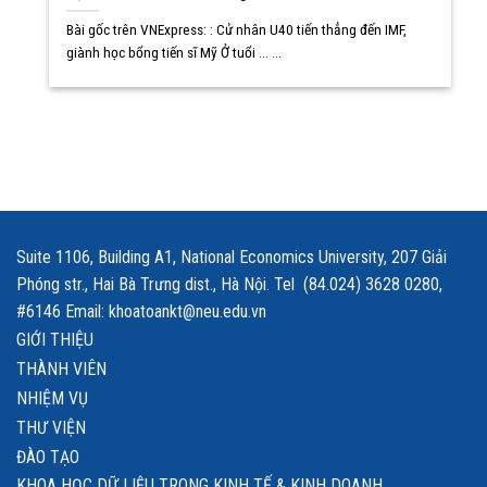
Bài gốc trên VNExpress: : Cử nhân U40 tiến thẳng đến IMF,
giành học bổng tiến sĩ Mỹ Ở tuổi ... ...
Suite 1106, Building A1, National Economics University, 207 Giải
Phóng str., Hai Bà Trưng dist., Hà Nội. Tel (84.024) 3628 0280,
#6146 Email: khoatoankt@neu.edu.vn
GIỚI THIỆU
THÀNH VIÊN
NHIỆM VỤ
THƯ VIỆN
ĐÀO TẠO
KHOA HỌC DỮ LIỆU TRONG KINH TẾ & KINH DOANH