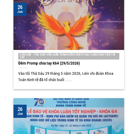
26
Jun
CHÀO ĐÓN - TIỄN SINH VIÊN ĐOÀN THANH NIÊN EVENTS HOẠT ĐỘNG SINH VIÊN TIN
TỨC
Đêm Promp chia tay K64 (29/5/2026)
Vào tối Thứ Sáu 29 tháng 5 năm 2026, Liên chi đoàn Khoa
Toán Kinh tế đã tổ chức buổi ... ...
26
Jun