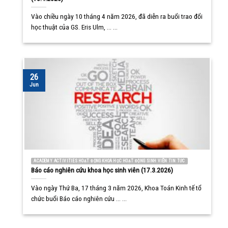
Vào chiều ngày 10 tháng 4 năm 2026, đã diễn ra buổi trao đổi
học thuật của GS. Eris Ulm, ... ...
26
Jun
ACADEMY ACTIVITIES HOẠT ĐỘNG KHOA HỌC HOẠT ĐỘNG SINH VIÊN TIN TỨC
Báo cáo nghiên cứu khoa học sinh viên (17.3.2026)
Vào ngày Thứ Ba, 17 tháng 3 năm 2026, Khoa Toán Kinh tế tổ
chức buổi Báo cáo nghiên cứu ... ...