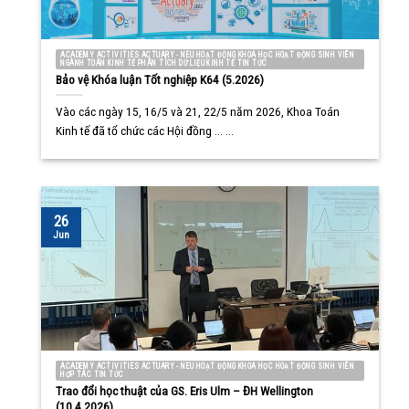
ACADEMY ACTIVITIES ACTUARY - NEU HOẠT ĐỘNG KHOA HỌC HOẠT ĐỘNG SINH VIÊN
NGÀNH TOÁN KINH TẾ PHÂN TÍCH DỮ LIỆU KINH TẾ TIN TỨC
Bảo vệ Khóa luận Tốt nghiệp K64 (5.2026)
Vào các ngày 15, 16/5 và 21, 22/5 năm 2026, Khoa Toán
Kinh tế đã tổ chức các Hội đồng ... ...
26
Jun
ACADEMY ACTIVITIES ACTUARY - NEU HOẠT ĐỘNG KHOA HỌC HOẠT ĐỘNG SINH VIÊN
HỢP TÁC TIN TỨC
Trao đổi học thuật của GS. Eris Ulm – ĐH Wellington
(10.4.2026)