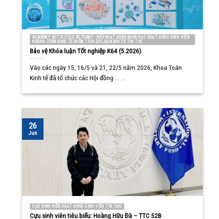
ACADEMY ACTIVITIES ACTUARY - NEU HOẠT ĐỘNG KHOA HỌC HOẠT ĐỘNG SINH VIÊN
NGÀNH TOÁN KINH TẾ PHÂN TÍCH DỮ LIỆU KINH TẾ TIN TỨC
Bảo vệ Khóa luận Tốt nghiệp K64 (5.2026)
Vào các ngày 15, 16/5 và 21, 22/5 năm 2026, Khoa Toán
Kinh tế đã tổ chức các Hội đồng ... ...
26
Jun
CỰU SINH VIÊN HOẠT ĐỘNG SINH VIÊN TIN TỨC
Cựu sinh viên tiêu biểu: Hoàng Hữu Đà – TTC 52B