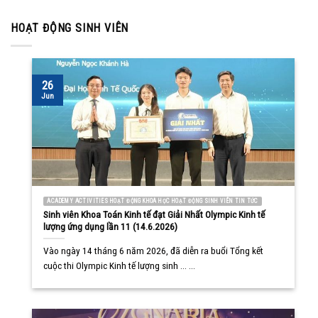
HOẠT ĐỘNG SINH VIÊN
26
Jun
ACADEMY ACTIVITIES HOẠT ĐỘNG KHOA HỌC HOẠT ĐỘNG SINH VIÊN TIN TỨC
Sinh viên Khoa Toán Kinh tế đạt Giải Nhất Olympic Kinh tế
lượng ứng dụng lần 11 (14.6.2026)
Vào ngày 14 tháng 6 năm 2026, đã diễn ra buổi Tổng kết
cuộc thi Olympic Kinh tế lượng sinh ... ...