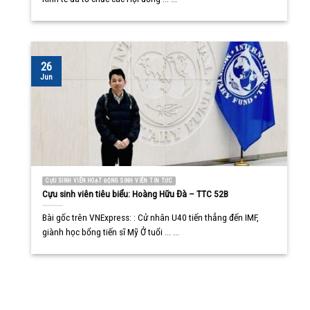
26
Jun
CỰU SINH VIÊN HOẠT ĐỘNG SINH VIÊN TIN TỨC
Cựu sinh viên tiêu biểu: Hoàng Hữu Đà – TTC 52B
Bài gốc trên VNExpress: : Cử nhân U40 tiến thẳng đến IMF,
giành học bổng tiến sĩ Mỹ Ở tuổi ... ...