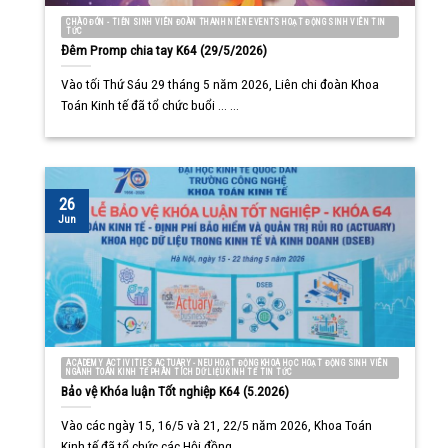
CHÀO ĐÓN - TIỄN SINH VIÊN ĐOÀN THANH NIÊN EVENTS HOẠT ĐỘNG SINH VIÊN TIN
TỨC
Đêm Promp chia tay K64 (29/5/2026)
Vào tối Thứ Sáu 29 tháng 5 năm 2026, Liên chi đoàn Khoa
Toán Kinh tế đã tổ chức buổi ... ...
26
Jun
ACADEMY ACTIVITIES ACTUARY - NEU HOẠT ĐỘNG KHOA HỌC HOẠT ĐỘNG SINH VIÊN
NGÀNH TOÁN KINH TẾ PHÂN TÍCH DỮ LIỆU KINH TẾ TIN TỨC
Bảo vệ Khóa luận Tốt nghiệp K64 (5.2026)
Vào các ngày 15, 16/5 và 21, 22/5 năm 2026, Khoa Toán
Kinh tế đã tổ chức các Hội đồng ... ...