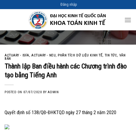
Skip
Đăng nhập
to
content
ACTUARY - ISFA
,
ACTUARY - NEU
,
PHÂN TÍCH DỮ LIỆU KINH TẾ
,
TIN TỨC
,
VĂN
BẢN
Thành lập Ban điều hành các Chương trình đào
tạo bằng Tiếng Anh
POSTED ON
07/07/2020
BY
ADMIN
Quyết định số 138/QĐ-ĐHKTQD ngày 27 tháng 2 năm 2020