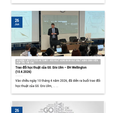
26
Jun
ACADEMY ACTIVITIES ACTUARY - NEU HOẠT ĐỘNG KHOA HỌC HOẠT ĐỘNG SINH VIÊN
HỢP TÁC TIN TỨC
Trao đổi học thuật của GS. Eris Ulm – ĐH Wellington
(10.4.2026)
Vào chiều ngày 10 tháng 4 năm 2026, đã diễn ra buổi trao đổi
học thuật của GS. Eris Ulm, ... ...
26