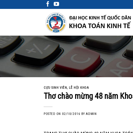
Skip
to
content
CỰU SINH VIÊN
,
LỄ HỘI KHOA
Thơ chào mừng 48 năm Khoa 
POSTED ON
02/10/2016
BY
ADMIN