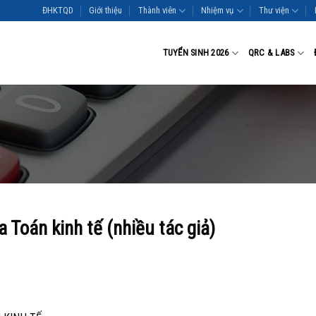
ĐHKTQD
Giới thiệu
Thành viên
Nhiệm vụ
Thư viện
TUYỂN SINH 2026
QRC & LABS
Toán kinh tế (nhiều tác giả)