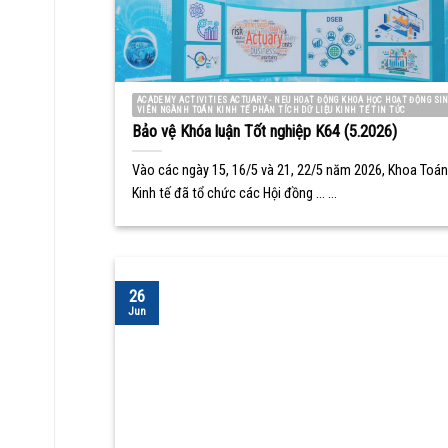
ACADEMY ACTIVITIES ACTUARY - NEU HOẠT ĐỘNG KHOA HỌC HOẠT ĐỘNG SI
VIÊN NGÀNH TOÁN KINH TẾ PHÂN TÍCH DỮ LIỆU KINH TẾ TIN TỨC
Bảo vệ Khóa luận Tốt nghiệp K64 (5.2026)
Vào các ngày 15, 16/5 và 21, 22/5 năm 2026, Khoa Toán
Kinh tế đã tổ chức các Hội đồng ... ...
26
Jun