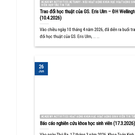
ACADEMY ACTIVITIES ACTUARY - NEU HOẠT ĐỘNG KHOA HỌC HOẠT ĐỘNG SI
VIÊN HỢP TÁC TIN TỨC
Trao đổi học thuật của GS. Eris Ulm – ĐH Wellingt
(10.4.2026)
Vào chiều ngày 10 tháng 4 năm 2026, đã diễn ra buổi tr
đổi học thuật của GS. Eris Ulm, ... ...
26
Jun
ACADEMY ACTIVITIES HOẠT ĐỘNG KHOA HỌC HOẠT ĐỘNG SINH VIÊN TIN TỨ
Báo cáo nghiên cứu khoa học sinh viên (17.3.2026)
Vào ngày Thứ Ba, 17 tháng 3 năm 2026, Khoa Toán Kinh 