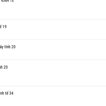
 KINH TẾ
tế 19
áy tính 20
nh 20
nh tế 34