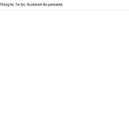
Thông tin
,
Tin tức
. Bookmark the
permalink
.