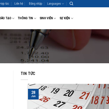
Hợp tác
Liên hệ
Đăng nhập
Languages
ĐÀO TẠO
THÔNG TIN
SINH VIÊN
SỰ KIỆN
TIN TỨC
28
Jun