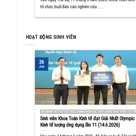
tổ chức buổi Báo cáo nghiên cứu ... ...
HOẠT ĐỘNG SINH VIÊN
26
Jun
ACADEMY ACTIVITIES HOẠT ĐỘNG KHOA HỌC HOẠT ĐỘNG SINH VIÊN TIN TỨ
Sinh viên Khoa Toán Kinh tế đạt Giải Nhất Olympic
Kinh tế lượng ứng dụng lần 11 (14.6.2026)