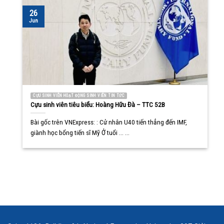
26
Jun
CỰU SINH VIÊN HOẠT ĐỘNG SINH VIÊN TIN TỨC
Cựu sinh viên tiêu biểu: Hoàng Hữu Đà – TTC 52B
Bài gốc trên VNExpress: : Cử nhân U40 tiến thẳng đến IMF,
giành học bổng tiến sĩ Mỹ Ở tuổi ... ...