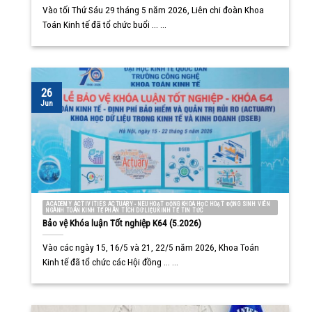
Vào tối Thứ Sáu 29 tháng 5 năm 2026, Liên chi đoàn Khoa
Toán Kinh tế đã tổ chức buổi ... ...
26
Jun
ACADEMY ACTIVITIES ACTUARY - NEU HOẠT ĐỘNG KHOA HỌC HOẠT ĐỘNG SINH VIÊN
NGÀNH TOÁN KINH TẾ PHÂN TÍCH DỮ LIỆU KINH TẾ TIN TỨC
Bảo vệ Khóa luận Tốt nghiệp K64 (5.2026)
Vào các ngày 15, 16/5 và 21, 22/5 năm 2026, Khoa Toán
Kinh tế đã tổ chức các Hội đồng ... ...