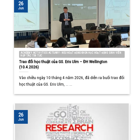
26
Jun
ACADEMY ACTIVITIES ACTUARY - NEU HOẠT ĐỘNG KHOA HỌC HOẠT ĐỘNG SINH VIÊN
HỢP TÁC TIN TỨC
Trao đổi học thuật của GS. Eris Ulm – ĐH Wellington
(10.4.2026)
Vào chiều ngày 10 tháng 4 năm 2026, đã diễn ra buổi trao đổi
học thuật của GS. Eris Ulm, ... ...
26
Jun