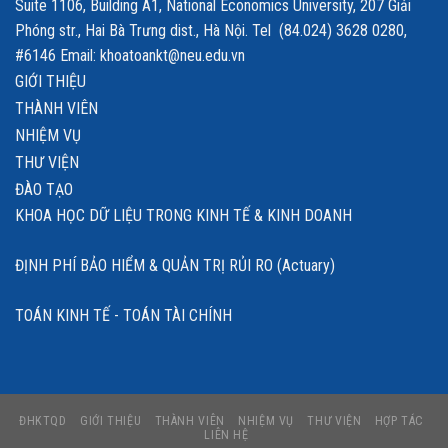
Suite 1106, Building A1, National Economics University, 207 Giải
Phóng str., Hai Bà Trưng dist., Hà Nội. Tel (84.024) 3628 0280,
#6146 Email: khoatoankt@neu.edu.vn
GIỚI THIỆU
THÀNH VIÊN
NHIỆM VỤ
THƯ VIỆN
ĐÀO TẠO
KHOA HỌC DỮ LIỆU TRONG KINH TẾ & KINH DOANH
ĐỊNH PHÍ BẢO HIỂM & QUẢN TRỊ RỦI RO (Actuary)
TOÁN KINH TẾ - TOÁN TÀI CHÍNH
ĐHKTQD
GIỚI THIỆU
THÀNH VIÊN
NHIỆM VỤ
THƯ VIỆN
HỢP TÁC
LIÊN HỆ