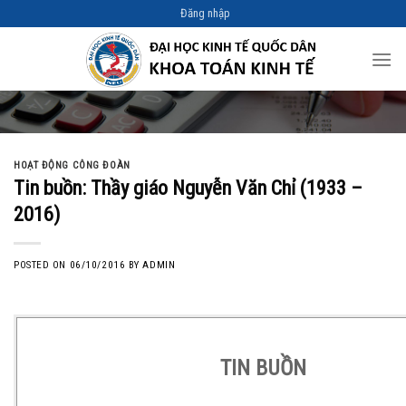
Skip
Đăng nhập
to
content
HOẠT ĐỘNG CÔNG ĐOÀN
Tin buồn: Thầy giáo Nguyễn Văn Chỉ (1933 –
2016)
POSTED ON
06/10/2016
BY
ADMIN
TIN BUỒN