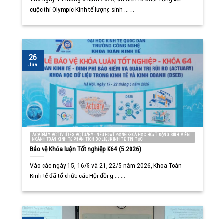
cuộc thi Olympic Kinh tế lượng sinh ... ...
26
Jun
ACADEMY ACTIVITIES ACTUARY - NEU HOẠT ĐỘNG KHOA HỌC HOẠT ĐỘNG SINH VIÊN
NGÀNH TOÁN KINH TẾ PHÂN TÍCH DỮ LIỆU KINH TẾ TIN TỨC
Bảo vệ Khóa luận Tốt nghiệp K64 (5.2026)
Vào các ngày 15, 16/5 và 21, 22/5 năm 2026, Khoa Toán
Kinh tế đã tổ chức các Hội đồng ... ...