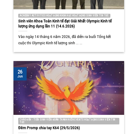
ACADEMY ACTIVITIES HOẠT ĐỘNG KHOA HỌC HOẠT ĐỘNG SINH VIÊN TIN TỨC
Sinh viên Khoa Toán Kinh tế đạt Giải Nhất Olympic Kinh tế
lượng ứng dụng lần 11 (14.6.2026)
Vào ngày 14 tháng 6 năm 2026, đã diễn ra buổi Tổng kết
cuộc thi Olympic Kinh tế lượng sinh ... ...
26
Jun
CHÀO ĐÓN - TIỄN SINH VIÊN ĐOÀN THANH NIÊN EVENTS HOẠT ĐỘNG SINH VIÊN TIN
TỨC
Đêm Promp chia tay K64 (29/5/2026)