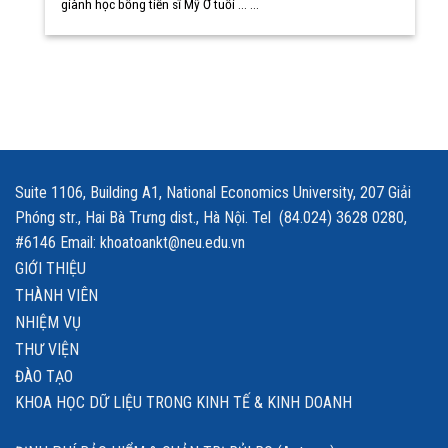
giành học bổng tiến sĩ Mỹ Ở tuổi ... ...
Suite 1106, Building A1, National Economics University, 207 Giải
Phóng str., Hai Bà Trưng dist., Hà Nội. Tel (84.024) 3628 0280,
#6146 Email: khoatoankt@neu.edu.vn
GIỚI THIỆU
THÀNH VIÊN
NHIỆM VỤ
THƯ VIỆN
ĐÀO TẠO
KHOA HỌC DỮ LIỆU TRONG KINH TẾ & KINH DOANH