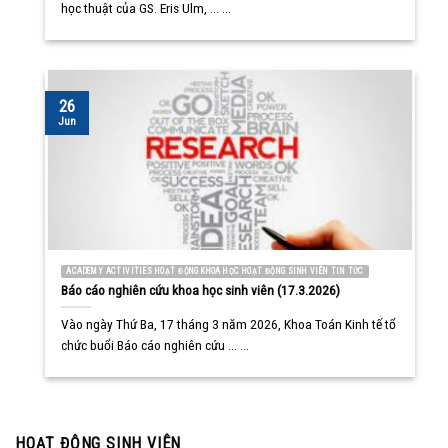
học thuật của GS. Eris Ulm, ... ...
26
Jun
ACADEMY ACTIVITIES HOẠT ĐỘNG KHOA HỌC HOẠT ĐỘNG SINH VIÊN TIN TỨC
Báo cáo nghiên cứu khoa học sinh viên (17.3.2026)
Vào ngày Thứ Ba, 17 tháng 3 năm 2026, Khoa Toán Kinh tế tổ
chức buổi Báo cáo nghiên cứu ... ...
HOẠT ĐỘNG SINH VIÊN