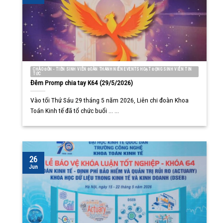
CHÀO ĐÓN - TIỄN SINH VIÊN ĐOÀN THANH NIÊN EVENTS HOẠT ĐỘNG SINH VIÊN TIN
TỨC
Đêm Promp chia tay K64 (29/5/2026)
Vào tối Thứ Sáu 29 tháng 5 năm 2026, Liên chi đoàn Khoa
Toán Kinh tế đã tổ chức buổi ... ...
26
Jun