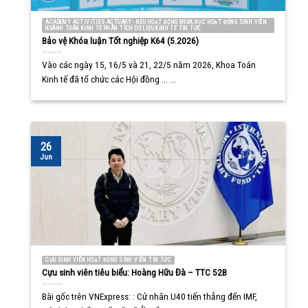
ACADEMY ACTIVITIES ACTUARY - NEU HOẠT ĐỘNG KHOA HỌC HOẠT ĐỘNG SINH VIÊN
NGÀNH TOÁN KINH TẾ PHÂN TÍCH DỮ LIỆU KINH TẾ TIN TỨC
Bảo vệ Khóa luận Tốt nghiệp K64 (5.2026)
Vào các ngày 15, 16/5 và 21, 22/5 năm 2026, Khoa Toán
Kinh tế đã tổ chức các Hội đồng ... ...
26
Jun
CỰU SINH VIÊN HOẠT ĐỘNG SINH VIÊN TIN TỨC
Cựu sinh viên tiêu biểu: Hoàng Hữu Đà – TTC 52B
Bài gốc trên VNExpress: : Cử nhân U40 tiến thẳng đến IMF,