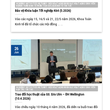
ACADEMY ACTIVITIES ACTUARY - NEU HOẠT ĐỘNG KHOA HỌC HOẠT ĐỘNG SINH VIÊN
NGÀNH TOÁN KINH TẾ PHÂN TÍCH DỮ LIỆU KINH TẾ TIN TỨC
Bảo vệ Khóa luận Tốt nghiệp K64 (5.2026)
Vào các ngày 15, 16/5 và 21, 22/5 năm 2026, Khoa Toán
Kinh tế đã tổ chức các Hội đồng ... ...
26
Jun
ACADEMY ACTIVITIES ACTUARY - NEU HOẠT ĐỘNG KHOA HỌC HOẠT ĐỘNG SINH VIÊN
HỢP TÁC TIN TỨC
Trao đổi học thuật của GS. Eris Ulm – ĐH Wellington
(10.4.2026)
Vào chiều ngày 10 tháng 4 năm 2026, đã diễn ra buổi trao đổi