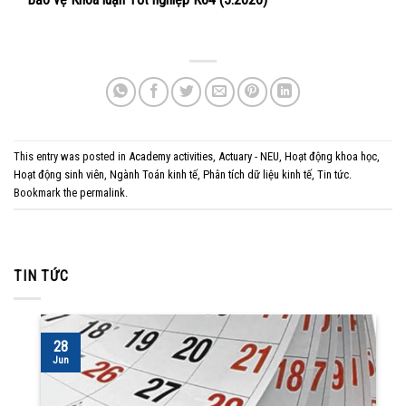
This entry was posted in
Academy activities
,
Actuary - NEU
,
Hoạt động khoa học
,
Hoạt động sinh viên
,
Ngành Toán kinh tế
,
Phân tích dữ liệu kinh tế
,
Tin tức
.
Bookmark the
permalink
.
TIN TỨC
28
Jun