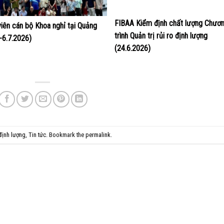
FIBAA Kiểm định chất lượng Chươ
viên cán bộ Khoa nghỉ tại Quảng
trình Quản trị rủi ro định lượng
4-6.7.2026)
(24.6.2026)
 định lượng
,
Tin tức
. Bookmark the
permalink
.