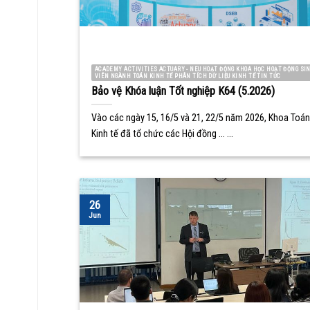
ACADEMY ACTIVITIES ACTUARY - NEU HOẠT ĐỘNG KHOA HỌC HOẠT ĐỘNG SI
VIÊN NGÀNH TOÁN KINH TẾ PHÂN TÍCH DỮ LIỆU KINH TẾ TIN TỨC
Bảo vệ Khóa luận Tốt nghiệp K64 (5.2026)
Vào các ngày 15, 16/5 và 21, 22/5 năm 2026, Khoa Toán
Kinh tế đã tổ chức các Hội đồng ... ...
26
Jun