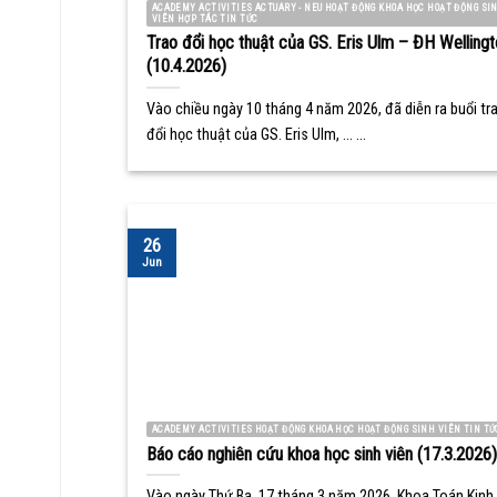
ACADEMY ACTIVITIES ACTUARY - NEU HOẠT ĐỘNG KHOA HỌC HOẠT ĐỘNG SI
VIÊN HỢP TÁC TIN TỨC
Trao đổi học thuật của GS. Eris Ulm – ĐH Wellingt
(10.4.2026)
Vào chiều ngày 10 tháng 4 năm 2026, đã diễn ra buổi tr
đổi học thuật của GS. Eris Ulm, ... ...
26
Jun
ACADEMY ACTIVITIES HOẠT ĐỘNG KHOA HỌC HOẠT ĐỘNG SINH VIÊN TIN TỨ
Báo cáo nghiên cứu khoa học sinh viên (17.3.2026)
Vào ngày Thứ Ba, 17 tháng 3 năm 2026, Khoa Toán Kinh 