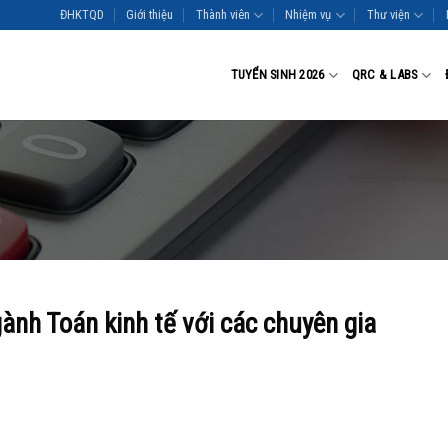
ĐHKTQD
Giới thiệu
Thành viên
Nhiệm vụ
Thư viện
TUYỂN SINH 2026
QRC & LABS
ành Toán kinh tế với các chuyên gia