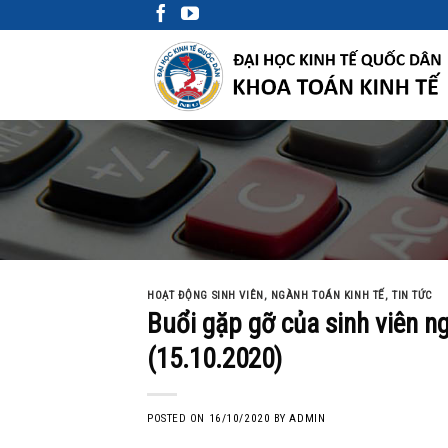
Skip
to
content
HOẠT ĐỘNG SINH VIÊN
,
NGÀNH TOÁN KINH TẾ
,
TIN TỨC
Buổi gặp gỡ của sinh viên ng
(15.10.2020)
POSTED ON
16/10/2020
BY
ADMIN