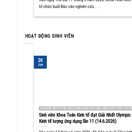
tổ chức buổi Báo cáo nghiên cứu ... ...
HOẠT ĐỘNG SINH VIÊN
26
Jun
ACADEMY ACTIVITIES HOẠT ĐỘNG KHOA HỌC HOẠT ĐỘNG SINH VIÊN TIN TỨ
Sinh viên Khoa Toán Kinh tế đạt Giải Nhất Olympic
Kinh tế lượng ứng dụng lần 11 (14.6.2026)