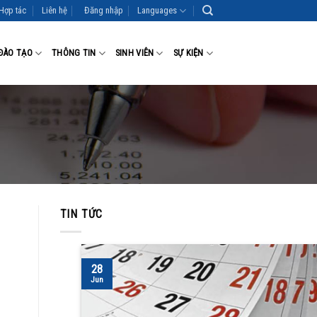
Hợp tác
Liên hệ
Đăng nhập
Languages
ĐÀO TẠO
THÔNG TIN
SINH VIÊN
SỰ KIỆN
TIN TỨC
28
Jun