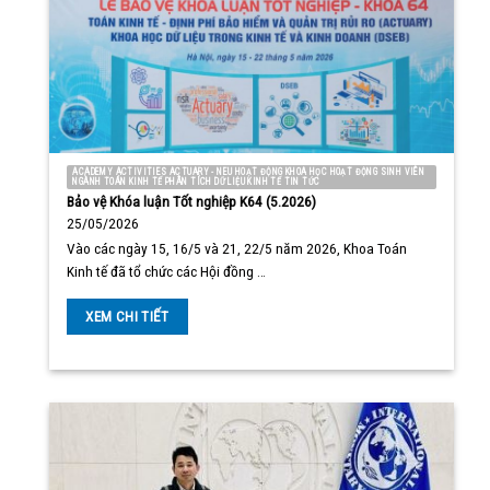
ACADEMY ACTIVITIES ACTUARY - NEU HOẠT ĐỘNG KHOA HỌC HOẠT ĐỘNG SINH VIÊN
NGÀNH TOÁN KINH TẾ PHÂN TÍCH DỮ LIỆU KINH TẾ TIN TỨC
Bảo vệ Khóa luận Tốt nghiệp K64 (5.2026)
25/05/2026
Vào các ngày 15, 16/5 và 21, 22/5 năm 2026, Khoa Toán
Kinh tế đã tổ chức các Hội đồng …
XEM CHI TIẾT