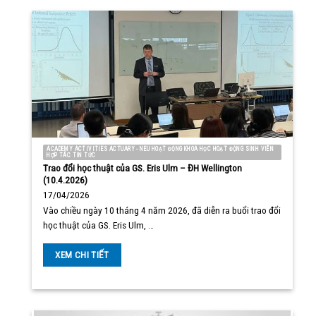
ACADEMY ACTIVITIES ACTUARY - NEU HOẠT ĐỘNG KHOA HỌC HOẠT ĐỘNG SINH VIÊN
HỢP TÁC TIN TỨC
Trao đổi học thuật của GS. Eris Ulm – ĐH Wellington
(10.4.2026)
17/04/2026
Vào chiều ngày 10 tháng 4 năm 2026, đã diễn ra buổi trao đổi
học thuật của GS. Eris Ulm, …
XEM CHI TIẾT