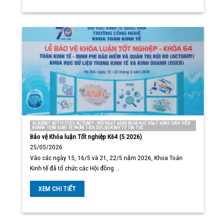
ACADEMY ACTIVITIES ACTUARY - NEU HOẠT ĐỘNG KHOA HỌC HOẠT ĐỘNG SINH VIÊN
NGÀNH TOÁN KINH TẾ PHÂN TÍCH DỮ LIỆU KINH TẾ TIN TỨC
Bảo vệ Khóa luận Tốt nghiệp K64 (5.2026)
25/05/2026
Vào các ngày 15, 16/5 và 21, 22/5 năm 2026, Khoa Toán
Kinh tế đã tổ chức các Hội đồng …
XEM CHI TIẾT