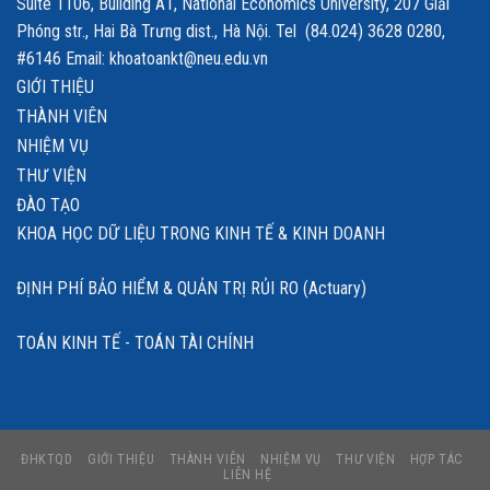
Suite 1106, Building A1, National Economics University, 207 Giải
Phóng str., Hai Bà Trưng dist., Hà Nội. Tel (84.024) 3628 0280,
#6146 Email: khoatoankt@neu.edu.vn
GIỚI THIỆU
THÀNH VIÊN
NHIỆM VỤ
THƯ VIỆN
ĐÀO TẠO
KHOA HỌC DỮ LIỆU TRONG KINH TẾ & KINH DOANH
ĐỊNH PHÍ BẢO HIỂM & QUẢN TRỊ RỦI RO (Actuary)
TOÁN KINH TẾ - TOÁN TÀI CHÍNH
ĐHKTQD
GIỚI THIỆU
THÀNH VIÊN
NHIỆM VỤ
THƯ VIỆN
HỢP TÁC
LIÊN HỆ