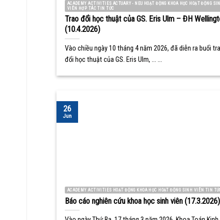
ACADEMY ACTIVITIES ACTUARY - NEU HOẠT ĐỘNG KHOA HỌC HOẠT ĐỘNG SI
VIÊN HỢP TÁC TIN TỨC
Trao đổi học thuật của GS. Eris Ulm – ĐH Wellingt
(10.4.2026)
Vào chiều ngày 10 tháng 4 năm 2026, đã diễn ra buổi tr
đổi học thuật của GS. Eris Ulm, ... ...
26
Jun
ACADEMY ACTIVITIES HOẠT ĐỘNG KHOA HỌC HOẠT ĐỘNG SINH VIÊN TIN TỨ
Báo cáo nghiên cứu khoa học sinh viên (17.3.2026)
Vào ngày Thứ Ba, 17 tháng 3 năm 2026, Khoa Toán Kinh 