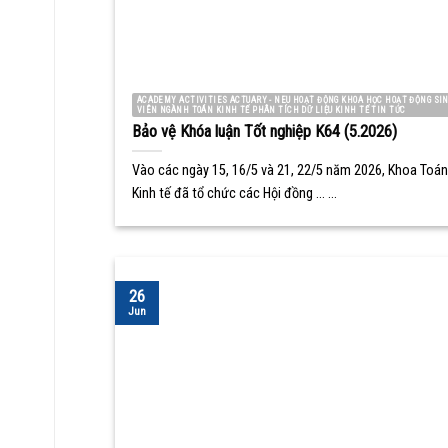
ACADEMY ACTIVITIES ACTUARY - NEU HOẠT ĐỘNG KHOA HỌC HOẠT ĐỘNG SI
VIÊN NGÀNH TOÁN KINH TẾ PHÂN TÍCH DỮ LIỆU KINH TẾ TIN TỨC
Bảo vệ Khóa luận Tốt nghiệp K64 (5.2026)
Vào các ngày 15, 16/5 và 21, 22/5 năm 2026, Khoa Toán
Kinh tế đã tổ chức các Hội đồng ... ...
26
Jun