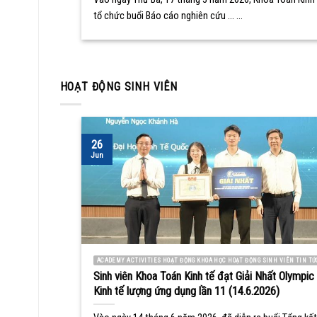
tổ chức buổi Báo cáo nghiên cứu ... ...
HOẠT ĐỘNG SINH VIÊN
26
Jun
ACADEMY ACTIVITIES HOẠT ĐỘNG KHOA HỌC HOẠT ĐỘNG SINH VIÊN TIN TỨ
Sinh viên Khoa Toán Kinh tế đạt Giải Nhất Olympic
Kinh tế lượng ứng dụng lần 11 (14.6.2026)