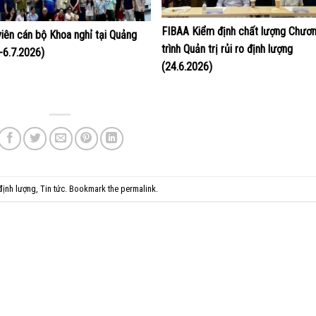
FIBAA Kiểm định chất lượng Chươ
viên cán bộ Khoa nghỉ tại Quảng
trình Quản trị rủi ro định lượng
4-6.7.2026)
(24.6.2026)
 định lượng
,
Tin tức
. Bookmark the
permalink
.