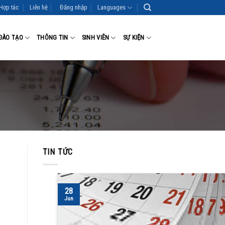
Hợp tác
Liên hệ
Đăng nhập
Languages
ĐÀO TẠO
THÔNG TIN
SINH VIÊN
SỰ KIỆN
TIN TỨC
28
Jun