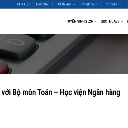
ĐHKTQD
Giới thiệu
Thành viên
Nhiệm vụ
Thư viện
TUYỂN SINH 2026
QRC & LABS
m với Bộ môn Toán – Học viện Ngân hàng