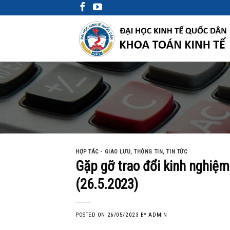
Skip
to
content
HỢP TÁC - GIAO LƯU
,
THÔNG TIN
,
TIN TỨC
Gặp gỡ trao đổi kinh nghiệ
(26.5.2023)
POSTED ON
26/05/2023
BY
ADMIN