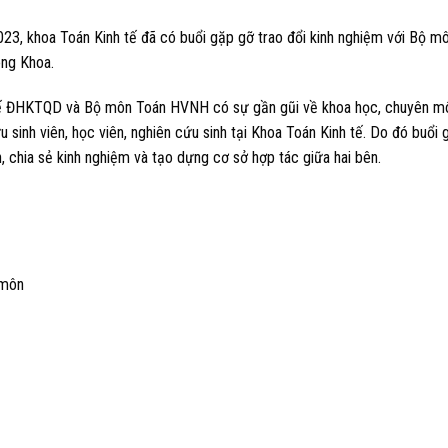
3, khoa Toán Kinh tế đã có buổi gặp gỡ trao đổi kinh nghiệm với Bộ m
òng Khoa.
h tế ĐHKTQD và Bộ môn Toán HVNH có sự gần gũi về khoa học, chuyên m
inh viên, học viên, nghiên cứu sinh tại Khoa Toán Kinh tế. Do đó buổi 
 chia sẻ kinh nghiệm và tạo dựng cơ sở hợp tác giữa hai bên.
 môn