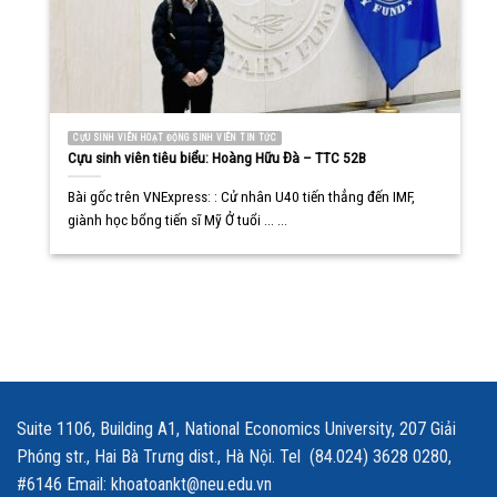
CỰU SINH VIÊN HOẠT ĐỘNG SINH VIÊN TIN TỨC
Cựu sinh viên tiêu biểu: Hoàng Hữu Đà – TTC 52B
Bài gốc trên VNExpress: : Cử nhân U40 tiến thẳng đến IMF,
giành học bổng tiến sĩ Mỹ Ở tuổi ... ...
Suite 1106, Building A1, National Economics University, 207 Giải
Phóng str., Hai Bà Trưng dist., Hà Nội. Tel (84.024) 3628 0280,
#6146 Email: khoatoankt@neu.edu.vn