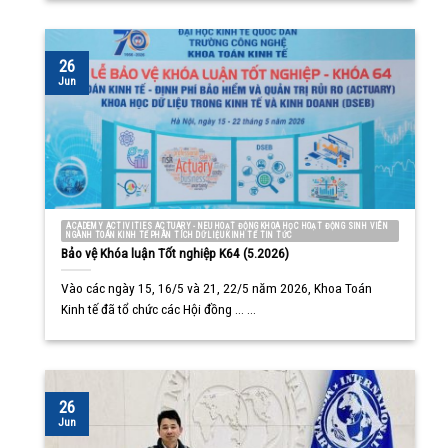
26
Jun
ACADEMY ACTIVITIES ACTUARY - NEU HOẠT ĐỘNG KHOA HỌC HOẠT ĐỘNG SINH VIÊN
NGÀNH TOÁN KINH TẾ PHÂN TÍCH DỮ LIỆU KINH TẾ TIN TỨC
Bảo vệ Khóa luận Tốt nghiệp K64 (5.2026)
Vào các ngày 15, 16/5 và 21, 22/5 năm 2026, Khoa Toán
Kinh tế đã tổ chức các Hội đồng ... ...
26
Jun