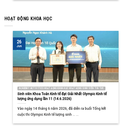
HOẠT ĐỘNG KHOA HỌC
26
Jun
ACADEMY ACTIVITIES HOẠT ĐỘNG KHOA HỌC HOẠT ĐỘNG SINH VIÊN TIN TỨC
Sinh viên Khoa Toán Kinh tế đạt Giải Nhất Olympic Kinh tế
lượng ứng dụng lần 11 (14.6.2026)
Vào ngày 14 tháng 6 năm 2026, đã diễn ra buổi Tổng kết
cuộc thi Olympic Kinh tế lượng sinh ... ...