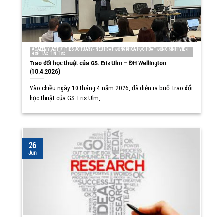
ACADEMY ACTIVITIES ACTUARY - NEU HOẠT ĐỘNG KHOA HỌC HOẠT ĐỘNG SINH VIÊN
HỢP TÁC TIN TỨC
Trao đổi học thuật của GS. Eris Ulm – ĐH Wellington
(10.4.2026)
Vào chiều ngày 10 tháng 4 năm 2026, đã diễn ra buổi trao đổi
học thuật của GS. Eris Ulm, ... ...
26
Jun