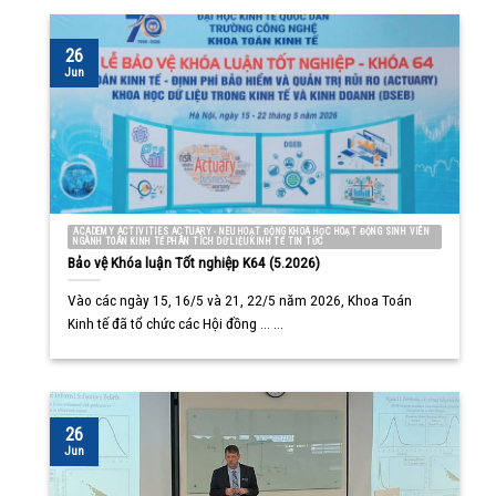
26
Jun
ACADEMY ACTIVITIES ACTUARY - NEU HOẠT ĐỘNG KHOA HỌC HOẠT ĐỘNG SINH VIÊN
NGÀNH TOÁN KINH TẾ PHÂN TÍCH DỮ LIỆU KINH TẾ TIN TỨC
Bảo vệ Khóa luận Tốt nghiệp K64 (5.2026)
Vào các ngày 15, 16/5 và 21, 22/5 năm 2026, Khoa Toán
Kinh tế đã tổ chức các Hội đồng ... ...
26
Jun