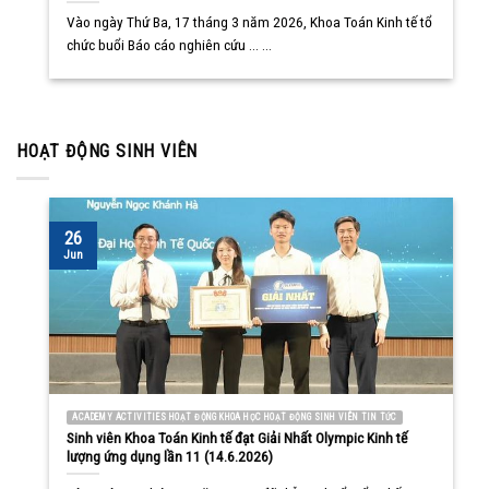
Vào ngày Thứ Ba, 17 tháng 3 năm 2026, Khoa Toán Kinh tế tổ
chức buổi Báo cáo nghiên cứu ... ...
HOẠT ĐỘNG SINH VIÊN
26
Jun
ACADEMY ACTIVITIES HOẠT ĐỘNG KHOA HỌC HOẠT ĐỘNG SINH VIÊN TIN TỨC
Sinh viên Khoa Toán Kinh tế đạt Giải Nhất Olympic Kinh tế
lượng ứng dụng lần 11 (14.6.2026)