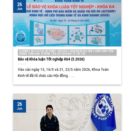
26
Jun
ACADEMY ACTIVITIES ACTUARY - NEU HOẠT ĐỘNG KHOA HỌC HOẠT ĐỘNG SINH VIÊN
NGÀNH TOÁN KINH TẾ PHÂN TÍCH DỮ LIỆU KINH TẾ TIN TỨC
Bảo vệ Khóa luận Tốt nghiệp K64 (5.2026)
Vào các ngày 15, 16/5 và 21, 22/5 năm 2026, Khoa Toán
Kinh tế đã tổ chức các Hội đồng ... ...
26
Jun