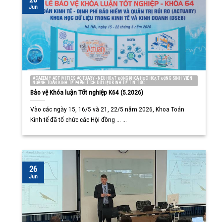
Jun
ACADEMY ACTIVITIES ACTUARY - NEU HOẠT ĐỘNG KHOA HỌC HOẠT ĐỘNG SINH VIÊN
NGÀNH TOÁN KINH TẾ PHÂN TÍCH DỮ LIỆU KINH TẾ TIN TỨC
Bảo vệ Khóa luận Tốt nghiệp K64 (5.2026)
Vào các ngày 15, 16/5 và 21, 22/5 năm 2026, Khoa Toán
Kinh tế đã tổ chức các Hội đồng ... ...
26
Jun