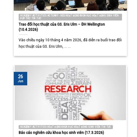
ACADEMY ACTIVITIES ACTUARY - NEU HOẠT ĐỘNG KHOA HỌC HOẠT ĐỘNG SINH VIÊN
HỢP TÁC TIN TỨC
Trao đổi học thuật của GS. Eris Ulm – ĐH Wellington
(10.4.2026)
Vào chiều ngày 10 tháng 4 năm 2026, đã diễn ra buổi trao đổi
học thuật của GS. Eris Ulm, ... ...
26
Jun
ACADEMY ACTIVITIES HOẠT ĐỘNG KHOA HỌC HOẠT ĐỘNG SINH VIÊN TIN TỨC
Báo cáo nghiên cứu khoa học sinh viên (17.3.2026)