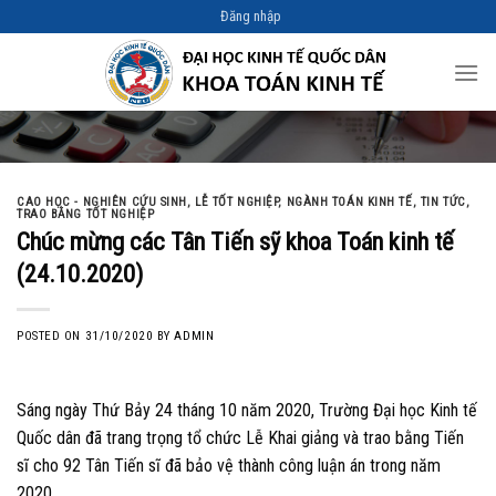
Skip
Đăng nhập
to
content
CAO HỌC - NGHIÊN CỨU SINH
,
LỄ TỐT NGHIỆP
,
NGÀNH TOÁN KINH TẾ
,
TIN TỨC
,
TRAO BẰNG TỐT NGHIỆP
Chúc mừng các Tân Tiến sỹ khoa Toán kinh tế
(24.10.2020)
POSTED ON
31/10/2020
BY
ADMIN
Sáng ngày Thứ Bảy 24 tháng 10 năm 2020, Trường Đại học Kinh tế
Quốc dân đã trang trọng tổ chức Lễ Khai giảng và trao bằng Tiến
sĩ cho 92 Tân Tiến sĩ đã bảo vệ thành công luận án trong năm
2020.