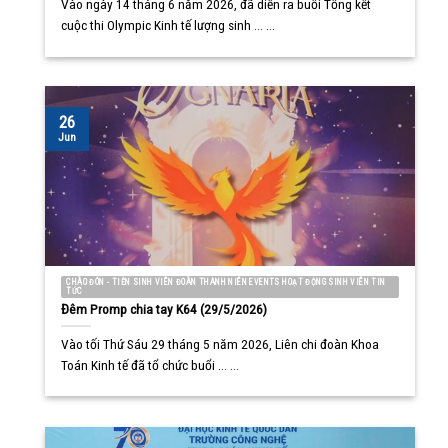
Vào ngày 14 tháng 6 năm 2026, đã diễn ra buổi Tổng kết
cuộc thi Olympic Kinh tế lượng sinh ... ...
26
Jun
CHÀO ĐÓN - TIỄN SINH VIÊN ĐOÀN THANH NIÊN EVENTS HOẠT ĐỘNG SINH VIÊN TIN
TỨC
Đêm Promp chia tay K64 (29/5/2026)
Vào tối Thứ Sáu 29 tháng 5 năm 2026, Liên chi đoàn Khoa
Toán Kinh tế đã tổ chức buổi ... ...