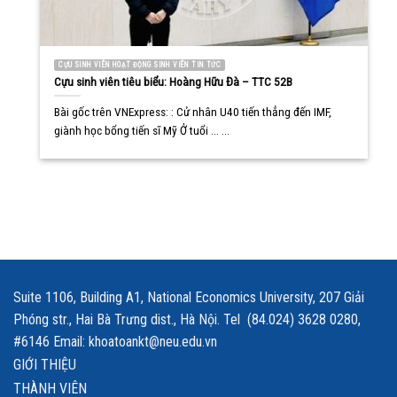
CỰU SINH VIÊN HOẠT ĐỘNG SINH VIÊN TIN TỨC
Cựu sinh viên tiêu biểu: Hoàng Hữu Đà – TTC 52B
Bài gốc trên VNExpress: : Cử nhân U40 tiến thẳng đến IMF,
giành học bổng tiến sĩ Mỹ Ở tuổi ... ...
Suite 1106, Building A1, National Economics University, 207 Giải
Phóng str., Hai Bà Trưng dist., Hà Nội. Tel (84.024) 3628 0280,
#6146 Email: khoatoankt@neu.edu.vn
GIỚI THIỆU
THÀNH VIÊN