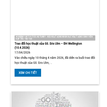
ACADEMY ACTIVITIES ACTUARY - NEU HOẠT ĐỘNG KHOA HỌC HOẠT ĐỘNG SINH VIÊN
HỢP TÁC TIN TỨC
Trao đổi học thuật của GS. Eris Ulm – ĐH Wellington
(10.4.2026)
17/04/2026
Vào chiều ngày 10 tháng 4 năm 2026, đã diễn ra buổi trao đổi
học thuật của GS. Eris Ulm, …
XEM CHI TIẾT