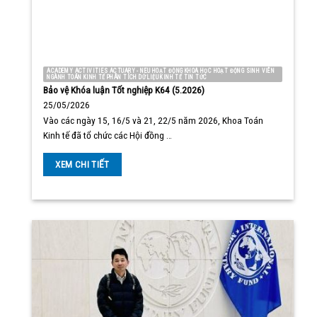
ACADEMY ACTIVITIES ACTUARY - NEU HOẠT ĐỘNG KHOA HỌC HOẠT ĐỘNG SINH VIÊN
NGÀNH TOÁN KINH TẾ PHÂN TÍCH DỮ LIỆU KINH TẾ TIN TỨC
Bảo vệ Khóa luận Tốt nghiệp K64 (5.2026)
25/05/2026
Vào các ngày 15, 16/5 và 21, 22/5 năm 2026, Khoa Toán
Kinh tế đã tổ chức các Hội đồng …
XEM CHI TIẾT