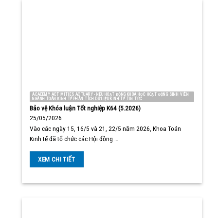
ACADEMY ACTIVITIES ACTUARY - NEU HOẠT ĐỘNG KHOA HỌC HOẠT ĐỘNG SINH VIÊN
NGÀNH TOÁN KINH TẾ PHÂN TÍCH DỮ LIỆU KINH TẾ TIN TỨC
Bảo vệ Khóa luận Tốt nghiệp K64 (5.2026)
25/05/2026
Vào các ngày 15, 16/5 và 21, 22/5 năm 2026, Khoa Toán
Kinh tế đã tổ chức các Hội đồng …
XEM CHI TIẾT