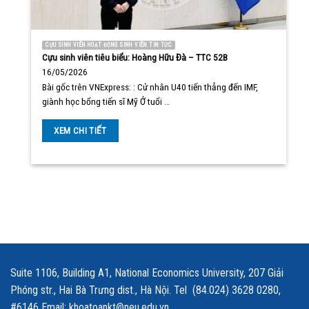
CỰU SINH VIÊN HOẠT ĐỘNG SINH VIÊN TIN TỨC
Cựu sinh viên tiêu biểu: Hoàng Hữu Đà – TTC 52B
16/05/2026
Bài gốc trên VNExpress: : Cử nhân U40 tiến thẳng đến IMF,
giành học bổng tiến sĩ Mỹ Ở tuổi …
XEM CHI TIẾT
Suite 1106, Building A1, National Economics University, 207 Giải
Phóng str., Hai Bà Trưng dist., Hà Nội. Tel (84.024) 3628 0280,
#6146 Email: khoatoankt@neu.edu.vn