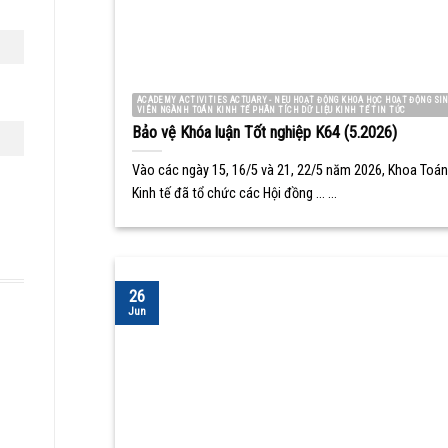
ACADEMY ACTIVITIES ACTUARY - NEU HOẠT ĐỘNG KHOA HỌC HOẠT ĐỘNG SI
VIÊN NGÀNH TOÁN KINH TẾ PHÂN TÍCH DỮ LIỆU KINH TẾ TIN TỨC
Bảo vệ Khóa luận Tốt nghiệp K64 (5.2026)
Vào các ngày 15, 16/5 và 21, 22/5 năm 2026, Khoa Toán
Kinh tế đã tổ chức các Hội đồng ... ...
26
Jun