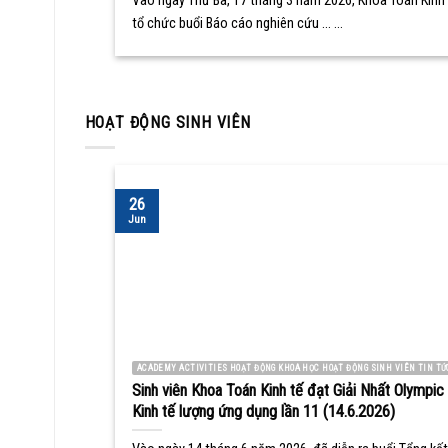
Vào ngày Thứ Ba, 17 tháng 3 năm 2026, Khoa Toán Kinh 
tổ chức buổi Báo cáo nghiên cứu ... ...
HOẠT ĐỘNG SINH VIÊN
26
Jun
ACADEMY ACTIVITIES HOẠT ĐỘNG KHOA HỌC HOẠT ĐỘNG SINH VIÊN TIN TỨ
Sinh viên Khoa Toán Kinh tế đạt Giải Nhất Olympic
Kinh tế lượng ứng dụng lần 11 (14.6.2026)