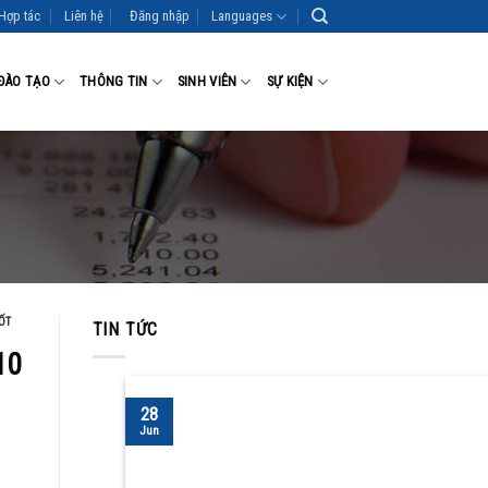
Hợp tác
Liên hệ
Đăng nhập
Languages
ĐÀO TẠO
THÔNG TIN
SINH VIÊN
SỰ KIỆN
ỐT
TIN TỨC
10
28
Jun