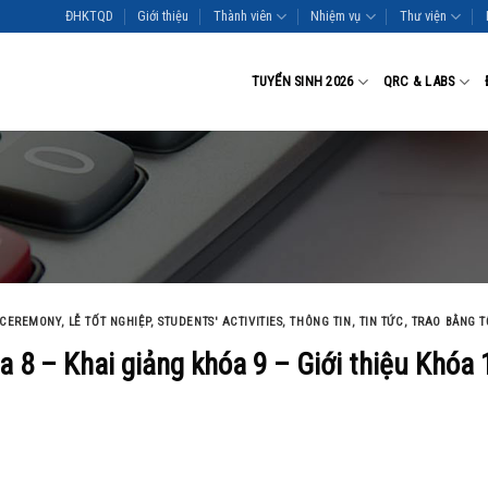
ĐHKTQD
Giới thiệu
Thành viên
Nhiệm vụ
Thư viện
TUYỂN SINH 2026
QRC & LABS
 CEREMONY
,
LỄ TỐT NGHIỆP
,
STUDENTS' ACTIVITIES
,
THÔNG TIN
,
TIN TỨC
,
TRAO BẰNG T
a 8 – Khai giảng khóa 9 – Giới thiệu Khóa 