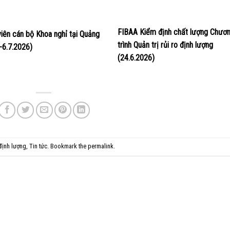
FIBAA Kiểm định chất lượng Chươ
viên cán bộ Khoa nghỉ tại Quảng
trình Quản trị rủi ro định lượng
4-6.7.2026)
(24.6.2026)
 định lượng
,
Tin tức
. Bookmark the
permalink
.