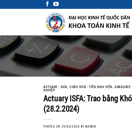
Skip
to
content
ACTUARY - ISFA
,
CHÀO ĐÓN - TIỄN SINH VIÊN
,
GRADUATE
NGHIỆP
Actuary ISFA: Trao bằng Khó
(28.2.2024)
POSTED ON
29/02/2024
BY
ADMIN