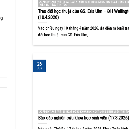
ACADEMY ACTIVITIES ACTUARY - NEU HOẠT ĐỘNG KHOA HỌC HOẠT ĐỘNG SI
VIÊN HỢP TÁC TIN TỨC
Trao đổi học thuật của GS. Eris Ulm – ĐH Wellingt
(10.4.2026)
ng
Vào chiều ngày 10 tháng 4 năm 2026, đã diễn ra buổi tr
đổi học thuật của GS. Eris Ulm, ... ...
26
Jun
ACADEMY ACTIVITIES HOẠT ĐỘNG KHOA HỌC HOẠT ĐỘNG SINH VIÊN TIN TỨ
Báo cáo nghiên cứu khoa học sinh viên (17.3.2026)