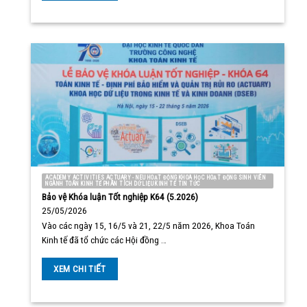
ACADEMY ACTIVITIES ACTUARY - NEU HOẠT ĐỘNG KHOA HỌC HOẠT ĐỘNG SINH VIÊN
NGÀNH TOÁN KINH TẾ PHÂN TÍCH DỮ LIỆU KINH TẾ TIN TỨC
Bảo vệ Khóa luận Tốt nghiệp K64 (5.2026)
25/05/2026
Vào các ngày 15, 16/5 và 21, 22/5 năm 2026, Khoa Toán
Kinh tế đã tổ chức các Hội đồng …
XEM CHI TIẾT