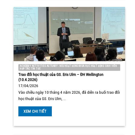
ACADEMY ACTIVITIES ACTUARY - NEU HOẠT ĐỘNG KHOA HỌC HOẠT ĐỘNG SINH VIÊN
HỢP TÁC TIN TỨC
Trao đổi học thuật của GS. Eris Ulm – ĐH Wellington
(10.4.2026)
17/04/2026
Vào chiều ngày 10 tháng 4 năm 2026, đã diễn ra buổi trao đổi
học thuật của GS. Eris Ulm, …
XEM CHI TIẾT