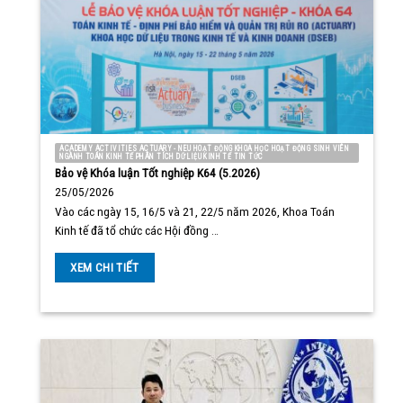
ACADEMY ACTIVITIES ACTUARY - NEU HOẠT ĐỘNG KHOA HỌC HOẠT ĐỘNG SINH VIÊN
NGÀNH TOÁN KINH TẾ PHÂN TÍCH DỮ LIỆU KINH TẾ TIN TỨC
Bảo vệ Khóa luận Tốt nghiệp K64 (5.2026)
25/05/2026
Vào các ngày 15, 16/5 và 21, 22/5 năm 2026, Khoa Toán
Kinh tế đã tổ chức các Hội đồng …
XEM CHI TIẾT