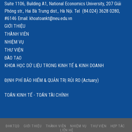
Suite 1106, Building A1, National Economics University, 207 Giải
Phóng str., Hai Bà Trưng dist., Hà Nội. Tel (84.024) 3628 0280,
#6146 Email: khoatoankt@neu.edu.vn
GIỚI THIỆU
THÀNH VIÊN
NHIỆM VỤ
THƯ VIỆN
ĐÀO TẠO
KHOA HỌC DỮ LIỆU TRONG KINH TẾ & KINH DOANH
ĐỊNH PHÍ BẢO HIỂM & QUẢN TRỊ RỦI RO (Actuary)
TOÁN KINH TẾ - TOÁN TÀI CHÍNH
ĐHKTQD
GIỚI THIỆU
THÀNH VIÊN
NHIỆM VỤ
THƯ VIỆN
HỢP TÁC
LIÊN HỆ