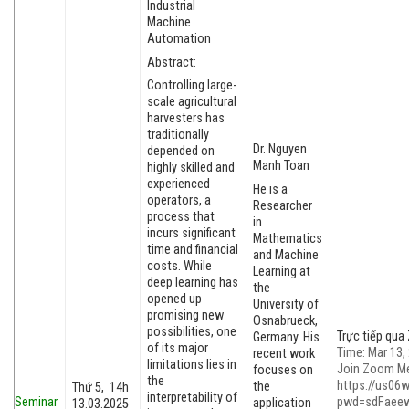
Industrial
Machine
Automation
Abstract:
Controlling large-
scale agricultural
harvesters has
traditionally
Dr. Nguyen
depended on
Manh Toan
highly skilled and
experienced
He is a
operators, a
Researcher
process that
in
incurs significant
Mathematics
time and financial
and Machine
costs. While
Learning at
deep learning has
the
opened up
University of
promising new
Osnabrueck,
possibilities, one
Trực tiếp qu
Germany. His
of its major
Time: Mar 13,
recent work
limitations lies in
Join Zoom M
focuses on
the
https://us06
the
Thứ 5, 14h
interpretability of
Seminar
pwd=sdFaee
application
13.03.2025