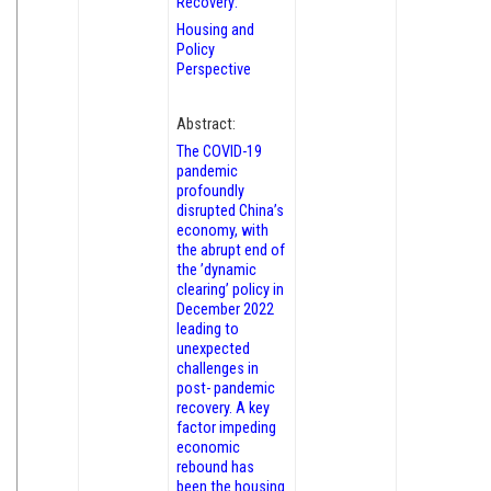
Recovery:
Housing and
Policy
Perspective
Abstract:
The COVID-19
pandemic
profoundly
disrupted China’s
economy, with
the abrupt end of
the ’dynamic
clearing’ policy in
December 2022
leading to
unexpected
challenges in
post- pandemic
recovery. A key
factor impeding
economic
rebound has
been the housing