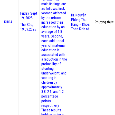
main findings are
as follows: first,
women affected
Friday, Sept
Dr. Nguyễn
by the reform
19, 2025
Phùng Thu
KHOA
Phương thức: 
increased their
Hằng – Khoa
Thứ Sáu,
education by an
Toán Kinh tế
19.09.2025
average of 1.8
years. Second,
each additional
year of maternal
education is
associated with
a reduction in the
probability of
stunting,
underweight, and
wasting in
children by
approximately
3.8, 2.6, and 1.2
percentage
points,
respectively.
These results
hold up under a