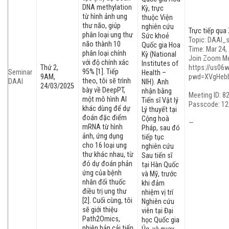
DNA methylation
Kỳ, trực
từ hình ảnh ung
thuộc Viện
thư não, giúp
nghiên cứu
Trực tiếp qua
phân loại ung thư
Sức khoẻ
Topic: DAAI_
não thành 10
Quốc gia Hoa
Time: Mar 24
phân loại chính
Kỳ (National
Join Zoom M
với độ chính xác
Institutes of
Thứ 2,
https://us06
95% [1]. Tiếp
Seminar
Health –
9AM,
pwd=XVgHebb
theo, tôi sẽ trình
DAAI
NIH). Anh
24/03/2025
bày về DeepPT,
nhận bằng
Meeting ID: 8
một mô hình AI
Tiến sĩ Vật lý
Passcode: 12
khác dùng để dự
Lý thuyết tại
đoán đặc điểm
Cộng hoà
—
mRNA từ hình
Pháp, sau đó
ảnh, ứng dụng
tiếp tục
cho 16 loại ung
nghiên cứu
thư khác nhau, từ
Sau tiến sĩ
đó dự đoán phản
tại Hàn Quốc
ứng của bệnh
và Mỹ, trước
nhân đối thuốc
khi đảm
điều trị ung thư
nhiệm vị trí
[2]. Cuối cùng, tôi
Nghiên cứu
sẽ giới thiệu
viên tại Đại
Path2Omics,
học Quốc gia
phiên bản cải tiến