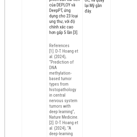
Úc, và quay
của DEPLOY và
lại Mỹ gần
DeepPT, ứng
đây.
dụng cho 23 loại
ung thư, với độ
chính xác cao
hơn gấp 5 lần [3].
References
[1]. D-T. Hoang et
al. (2024),
“Prediction of
DNA
methylation-
based tumor
types from
histopathology
in central
nervous system
tumors with
deep learning”,
Nature Medicine.
[2]. D-T. Hoang et
al. (2024), “A
deep-learning