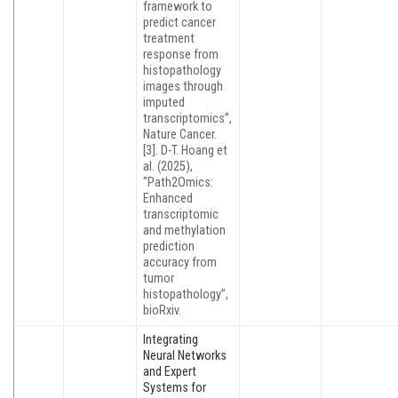
framework to
predict cancer
treatment
response from
histopathology
images through
imputed
transcriptomics”,
Nature Cancer.
[3]. D-T. Hoang et
al. (2025),
“Path2Omics:
Enhanced
transcriptomic
and methylation
prediction
accuracy from
tumor
histopathology”,
bioRxiv.
Integrating
Neural Networks
and Expert
Systems for