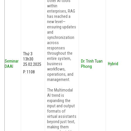
other AI tools
within
enterprises, RAG
has reached a
new level—
ensuring updates
and
synchronization
across
responses
throughout the
Thứ 3
entire system,
13h30
Seminar
Dr. Trinh Tuan
business
Hybrid
25.02.2025
DAAI
Phong
workflows,
P. 1108
operations, and
management.
The Multimodal
AI trend is
expanding the
input and output
formats of
virtual assistants
beyond just text,
making them