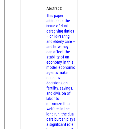
Abstract:
This paper
addresses the
issue of dual
caregiving duties
– child-rearing
and elderly care –
and how they
can affect the
stability of an
economy. In this
model, economic
agents make
collective
decisions on
fertility, savings,
and division of
labor to
maximize their
welfare. In the
long run, the dual
care burden plays
a significant role.