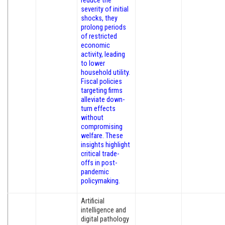
reduce the
severity of initial
shocks, they
prolong periods
of restricted
economic
activity, leading
to lower
household utility.
Fiscal policies
targeting firms
alleviate down-
turn effects
without
compromising
welfare. These
insights highlight
critical trade-
offs in post-
pandemic
policymaking.
Artificial
intelligence and
digital pathology