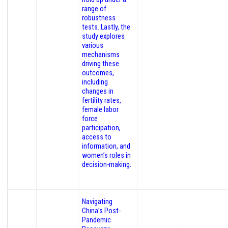
range of
robustness
tests. Lastly, the
study explores
various
mechanisms
driving these
outcomes,
including
changes in
fertility rates,
female labor
force
participation,
access to
information, and
women’s roles in
decision-making.
Navigating
China’s Post-
Pandemic