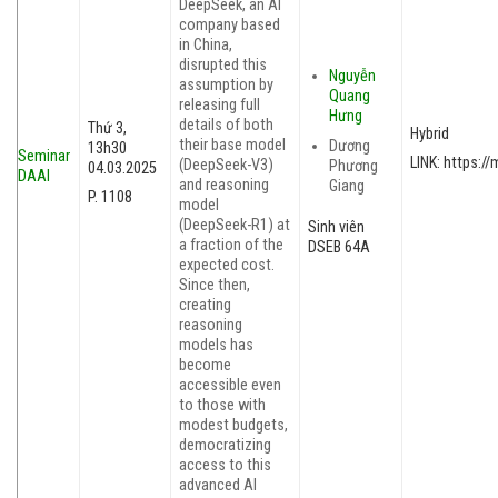
DeepSeek, an AI
company based
in China,
disrupted this
Nguyễn
assumption by
Quang
releasing full
Hưng
details of both
Thứ 3,
Hybrid
their base model
Dương
13h30
Seminar
LINK: https:
(DeepSeek-V3)
Phương
04.03.2025
DAAI
and reasoning
Giang
P. 1108
model
(DeepSeek-R1) at
Sinh viên
a fraction of the
DSEB 64A
expected cost.
Since then,
creating
reasoning
models has
become
accessible even
to those with
modest budgets,
democratizing
access to this
advanced AI