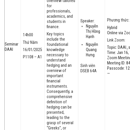
overview tailored
for
professionals,
academics, and
Phương thức: 
Speaker:
students in
Nguyễn
finance.
Hybrid
Thị Hồng
Online via Z
Key topics
14h00
Hạnh
include the
Link Zoom:
Thứ Năm
Seminar
foundational
Nguyễn
Topic: DAAI_
DAAI
16/01/2025
knowledge
Quang
Time: Jan 16,
necessary to
Hưng
P1108 – A1
Zoom Meetin
understand
Meeting ID: 8
hedging and an
Sinh viên
Passcode: 12
overview of
DSEB 64A
—
important
financial
instruments.
Consequently, a
comprehensive
definition of
hedging can be
presented,
leading to the
grasp of several
“Greeks”, or