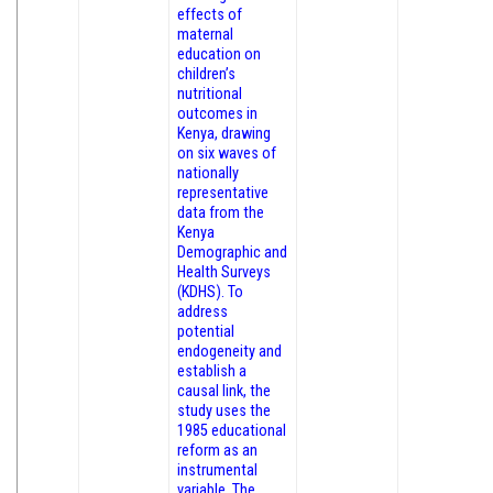
effects of
maternal
education on
children’s
nutritional
outcomes in
Kenya, drawing
on six waves of
nationally
representative
data from the
Kenya
Demographic and
Health Surveys
(KDHS). To
address
potential
endogeneity and
establish a
causal link, the
study uses the
1985 educational
reform as an
instrumental
variable. The