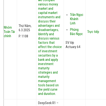
we compare
various money
market and
capital market
Trần Ngọc
instruments and
Khánh
discuss their
Linh
advantages and
Thứ Năm,
Nhóm
Phùng
disadvantages;
6.3.2025
Toán Tài
Trực tiếp
Bảo Ngọc
Identify and
chính
P. 1108
discuss various
factors that
SV lớp
affect the choice
Actuary 64
of investment
securities by a
bank and apply
investment
maturity
strategies and
maturity
management
tools based on
the yield curve
and duration.
DeepSeek R1 –