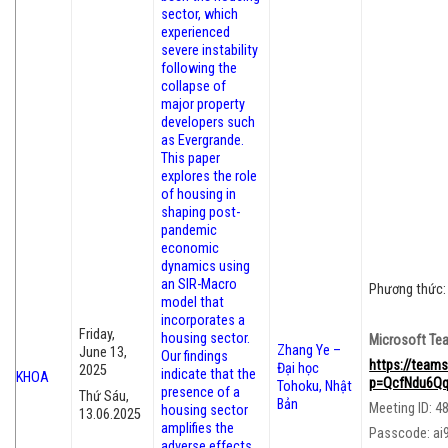
sector, which
experienced
severe instability
following the
collapse of
major property
developers such
as Evergrande.
This paper
explores the role
of housing in
shaping post-
pandemic
economic
dynamics using
an SIR-Macro
Phương thức: 
model that
incorporates a
Friday,
housing sector.
Microsoft Te
Zhang Ye –
June 13,
Our findings
https://team
Đại học
2025
indicate that the
KHOA
p=QcfNdu6Qq
Tohoku, Nhật
presence of a
Thứ Sáu,
Bản
Meeting ID: 4
housing sector
13.06.2025
amplifies the
Passcode: ai
adverse effects