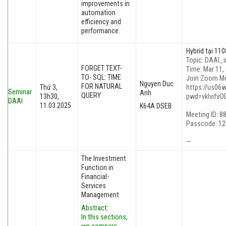
improvements in
automation
efficiency and
performance.
Hybrid tại 11
Topic: DAAI_
FORGET TEXT-
Time: Mar 11,
TO- SQL: TIME
Join Zoom M
Nguyen Duc
FOR NATURAL
Thứ 3,
https://us06
Seminar
Anh
QUERY
13h30,
pwd=vkIvifvO
DAAI
11.03.2025
K64A DSEB
Meeting ID: 8
Passcode: 12
—
The Investment
Function in
Financial-
Services
Management
Abstract:
In this sections,