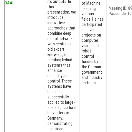
its outputs. In
DAAI
of Machine
this
Meeting ID: 8
Learning in
presentation, we
Passcode: 12
various
introduce
fields. He has
innovative
—
participated
approaches that
in several
combine deep
projects on
neural networks
computer
with centuries-
vision and
old expert
robot
knowledge,
control
creating hybrid
funded by
systems that
the German
enhance
government
reliability and
and industry
control. These
partners.
systems have
been
successfully
applied to large-
scale agricultural
harvesters in
Germany,
demonstrating
significant