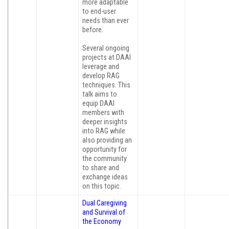
more adaptable
to end-user
needs than ever
before.
Several ongoing
projects at DAAI
leverage and
develop RAG
techniques. This
talk aims to
equip DAAI
members with
deeper insights
into RAG while
also providing an
opportunity for
the community
to share and
exchange ideas
on this topic.
Dual Caregiving
and Survival of
the Economy