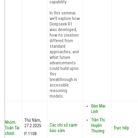
capability.
In this seminar,
we’ll explore how
Deepseek R1
was developed,
how its creation
differed from
standard
approaches, and
what future
advancements
could build upon
this
breakthrough in
accessible
reasoning
models.
Đào Mai
Linh
Trần Thị
Thứ Năm,
Nhóm
Các chỉ số cảnh
Huyền
27.2.2025
Toán Tài
Trực tiếp
báo sớm
Thương
chính
P. 1108