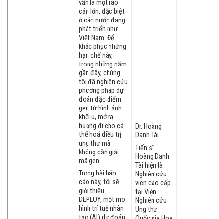
vẫn là một rào
cản lớn, đặc biệt
ở các nước đang
phát triển như
Việt Nam. Để
khắc phục những
hạn chế này,
trong những năm
gần đây, chúng
tôi đã nghiên cứu
phương pháp dự
đoán đặc điểm
gen từ hình ảnh
khối u, mở ra
hướng đi cho cá
Dr. Hoàng
thể hoá điều trị
Danh Tài
ung thư mà
Tiến sĩ
không cần giải
Hoàng Danh
mã gen.
Tài hiện là
Trong bài báo
Nghiên cứu
cáo này, tôi sẽ
viên cao cấp
giới thiệu
tại Viện
DEPLOY, một mô
Nghiên cứu
hình trí tuệ nhân
Ung thư
tạo (AI) dự đoán
Quốc gia Hoa