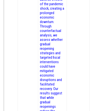
of the pandemic
shock, creating a
prolonged
economic
downturn.
Through
counterfactual
analysis, we
assess whether
gradual
reopening
strategies and
targeted fiscal
interventions
could have
mitigated
economic
disruptions and
facilitated
recovery. Our
results suggest
that while
gradual
reopenings