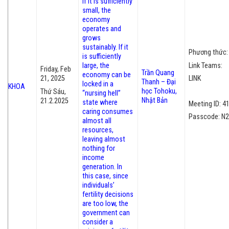
If it is sufficiently
small, the
economy
operates and
grows
sustainably. If it
Phương thức: 
is sufficiently
Link Teams:
large, the
Friday, Feb
Trần Quang
economy can
be
LINK
21, 2025
Thanh – Đại
locked in a
KHOA
học Tohoku,
Thứ Sáu,
“nursing hell”
Nhật Bản
21.2.2025
state where
Meeting ID: 4
caring consumes
Passcode: N
almost all
re
sources,
leaving almost
nothing for
income
generation. In
this case, since
individuals’
fertility decisions
are too low, the
government can
consider a