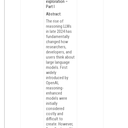
exploration –
Part I
Abstract:
The rise of
reasoning LLMs
in late 2024 has
fundamentally
changed how
researchers,
developers, and
users think about
large language
models. First
widely
introduced by
OpenAI,
reasoning-
enhanced
models were
initially
considered
costly and
difficult to
create. However,