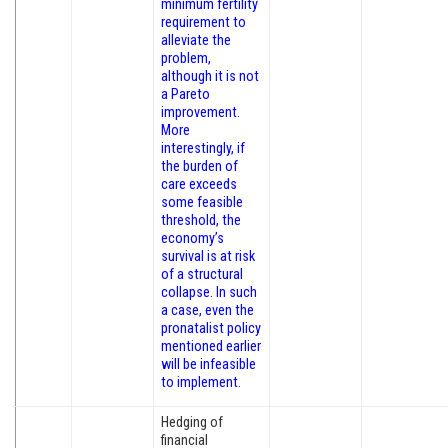
minimum fertility
requirement to
alleviate the
problem,
although it is not
a Pareto
improvement.
More
interestingly, if
the burden of
care exceeds
some feasible
threshold, the
economy’s
survival is at risk
of a structural
collapse. In such
a case, even the
pronatalist policy
mentioned earlier
will
be infeasible
to implement.
Hedging of
financial