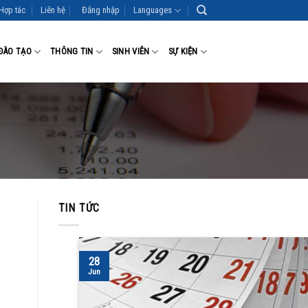
Hợp tác
Liên hệ
Đăng nhập
Languages
ĐÀO TẠO
THÔNG TIN
SINH VIÊN
SỰ KIỆN
TIN TỨC
28
Jun