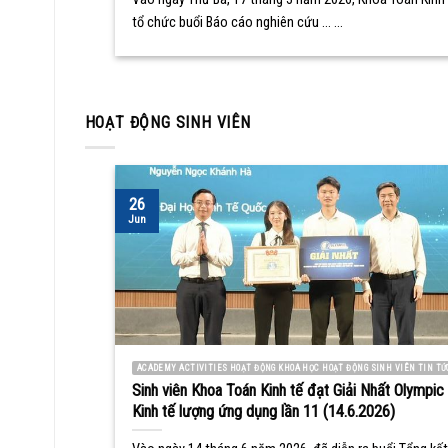
tổ chức buổi Báo cáo nghiên cứu ... ...
HOẠT ĐỘNG SINH VIÊN
26
Jun
ACADEMY ACTIVITIES HOẠT ĐỘNG KHOA HỌC HOẠT ĐỘNG SINH VIÊN TIN TỨ
Sinh viên Khoa Toán Kinh tế đạt Giải Nhất Olympic
Kinh tế lượng ứng dụng lần 11 (14.6.2026)