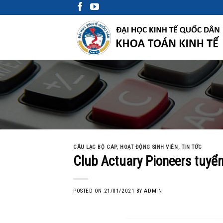
Skip
to
content
CÂU LẠC BỘ CAP
,
HOẠT ĐỘNG SINH VIÊN
,
TIN TỨC
Club Actuary Pioneers tuyển
POSTED ON
21/01/2021
BY
ADMIN