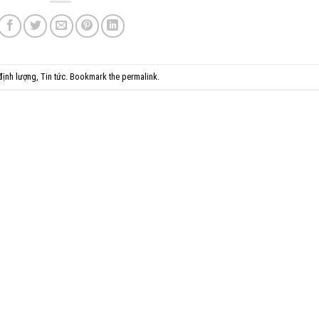
 định lượng
,
Tin tức
. Bookmark the
permalink
.