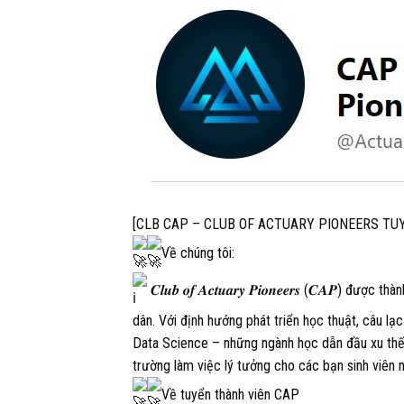
[CLB CAP – CLUB OF ACTUARY PIONEERS TU
Về chúng tôi:
𝑪𝒍𝒖𝒃 𝒐𝒇 𝑨𝒄𝒕𝒖𝒂𝒓𝒚 𝑷𝒊𝒐𝒏𝒆𝒆𝒓𝒔 (𝑪𝑨
dân. Với định hướng phát triển học thuật, câu l
Data Science – những ngành học dẫn đầu xu th
trường làm việc lý tưởng cho các bạn sinh viên 
Về tuyển thành viên CAP