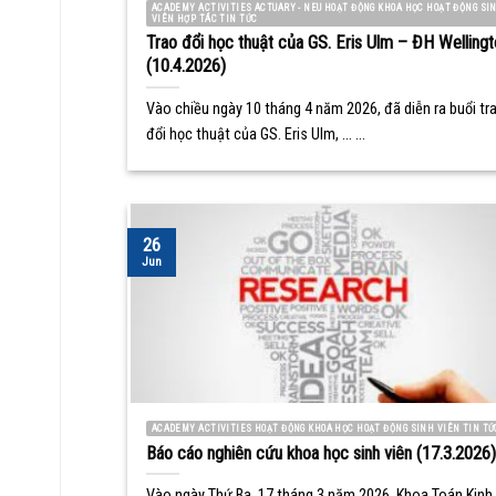
ACADEMY ACTIVITIES ACTUARY - NEU HOẠT ĐỘNG KHOA HỌC HOẠT ĐỘNG SI
VIÊN HỢP TÁC TIN TỨC
Trao đổi học thuật của GS. Eris Ulm – ĐH Wellingt
(10.4.2026)
Vào chiều ngày 10 tháng 4 năm 2026, đã diễn ra buổi tr
đổi học thuật của GS. Eris Ulm, ... ...
26
Jun
ACADEMY ACTIVITIES HOẠT ĐỘNG KHOA HỌC HOẠT ĐỘNG SINH VIÊN TIN TỨ
Báo cáo nghiên cứu khoa học sinh viên (17.3.2026)
Vào ngày Thứ Ba, 17 tháng 3 năm 2026, Khoa Toán Kinh 