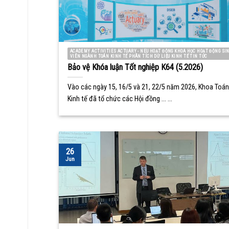
ACADEMY ACTIVITIES ACTUARY - NEU HOẠT ĐỘNG KHOA HỌC HOẠT ĐỘNG SI
VIÊN NGÀNH TOÁN KINH TẾ PHÂN TÍCH DỮ LIỆU KINH TẾ TIN TỨC
Bảo vệ Khóa luận Tốt nghiệp K64 (5.2026)
Vào các ngày 15, 16/5 và 21, 22/5 năm 2026, Khoa Toán
Kinh tế đã tổ chức các Hội đồng ... ...
26
Jun