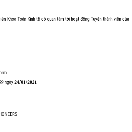
 viên Khoa Toán Kinh tế có quan tâm tới hoạt động Tuyển thành viên của
form
 ngày 𝟐𝟒/𝟎𝟏/𝟐𝟎𝟐𝟏
 PIONEERS