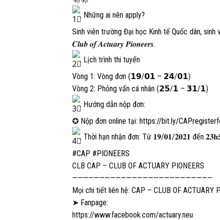
. Những ai nên apply?
Sinh viên trường Đại học Kinh tế Quốc dân, sinh
𝑪𝒍𝒖𝒃 𝒐𝒇 𝑨𝒄𝒕𝒖𝒂𝒓𝒚 𝑷𝒊𝒐𝒏𝒆𝒆𝒓𝒔.
. Lịch trình thi tuyển
Vòng 1: Vòng đơn (𝟭𝟵/𝟬𝟭 – 𝟮𝟰/𝟬𝟭)
Vòng 2: Phỏng vấn cá nhân (𝟮𝟱/𝟭 – 𝟯𝟭/𝟭)
. Hướng dẫn nộp đơn:
✪ Nộp đơn online tại:
https://bit.ly/CAPregister
. Thời hạn nhận đơn: Từ 𝟏𝟗/𝟎𝟏/𝟐𝟎𝟐𝟏 đến 𝟐𝟑𝐡𝟓
#CAP
#PIONEERS
CLB CAP – CLUB OF ACTUARY PIONEERS
——————————————————————————
Mọi chi tiết liên hệ: CAP – CLUB OF ACTUARY
➤ Fanpage:
https://www.facebook.com/actuary.neu