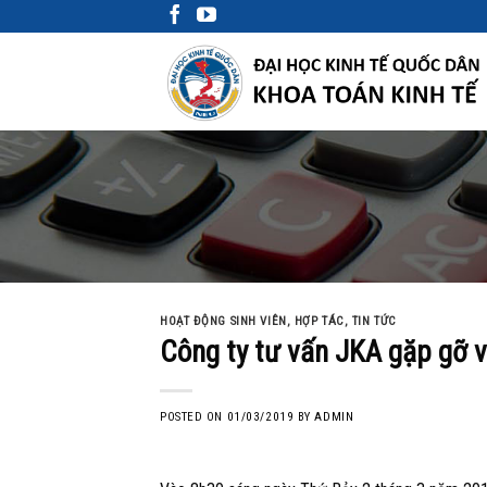
Skip
to
content
HOẠT ĐỘNG SINH VIÊN
,
HỢP TÁC
,
TIN TỨC
Công ty tư vấn JKA gặp gỡ v
POSTED ON
01/03/2019
BY
ADMIN