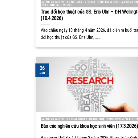
ACADEMY ACTIVITIES ACTUARY - NEU HOẠT ĐỘNG KHOA HỌC HOẠT ĐỘNG SI
VIÊN HỢP TÁC TIN TỨC
Trao đổi học thuật của GS. Eris Ulm – ĐH Wellingt
(10.4.2026)
Vào chiều ngày 10 tháng 4 năm 2026, đã diễn ra buổi tr
đổi học thuật của GS. Eris Ulm, ... ...
26
Jun
ACADEMY ACTIVITIES HOẠT ĐỘNG KHOA HỌC HOẠT ĐỘNG SINH VIÊN TIN TỨ
Báo cáo nghiên cứu khoa học sinh viên (17.3.2026)
Vào ngày Thứ Ba, 17 tháng 3 năm 2026, Khoa Toán Kinh 