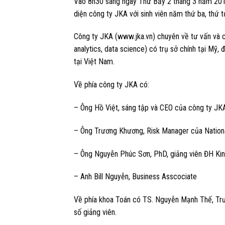
Vào 8h30 sáng ngày Thứ Bảy 2 tháng 3 năm 2019,
diện công ty JKA với sinh viên năm thứ ba, thứ t
Công ty JKA (www.jka.vn) chuyên về tư vấn và cu
analytics, data science) có trụ sở chính tại Mỹ,
tại Việt Nam.
Về phía công ty JKA có:
– Ông Hồ Việt, sáng tập và CEO của công ty JK
– Ông Trương Khương, Risk Manager của Nationa
– Ông Nguyễn Phúc Sơn, PhD, giảng viên ĐH Kin
– Anh Bill Nguyễn, Business Asscociate
Về phía khoa Toán có TS. Nguyễn Mạnh Thế, Trư
số giảng viên.