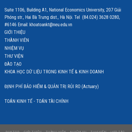
Suite 1106, Building A1, National Economics University, 207 Giải
Phóng str., Hai Bà Trưng dist., Hà Nội. Tel (84.024) 3628 0280,
#6146 Email: khoatoankt@neu.edu.vn
GIỚI THIỆU
THÀNH VIÊN
NHIỆM VỤ
THƯ VIỆN
ĐÀO TẠO
KHOA HỌC DỮ LIỆU TRONG KINH TẾ & KINH DOANH
ĐỊNH PHÍ BẢO HIỂM & QUẢN TRỊ RỦI RO (Actuary)
TOÁN KINH TẾ - TOÁN TÀI CHÍNH