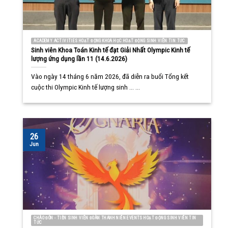
ACADEMY ACTIVITIES HOẠT ĐỘNG KHOA HỌC HOẠT ĐỘNG SINH VIÊN TIN TỨC
Sinh viên Khoa Toán Kinh tế đạt Giải Nhất Olympic Kinh tế
lượng ứng dụng lần 11 (14.6.2026)
Vào ngày 14 tháng 6 năm 2026, đã diễn ra buổi Tổng kết
cuộc thi Olympic Kinh tế lượng sinh ... ...
26
Jun
CHÀO ĐÓN - TIỄN SINH VIÊN ĐOÀN THANH NIÊN EVENTS HOẠT ĐỘNG SINH VIÊN TIN
TỨC