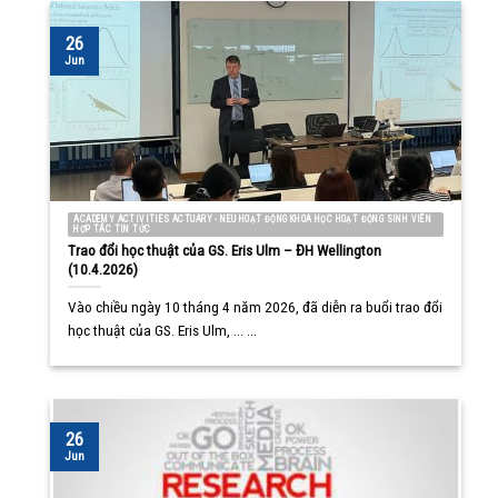
26
Jun
ACADEMY ACTIVITIES ACTUARY - NEU HOẠT ĐỘNG KHOA HỌC HOẠT ĐỘNG SINH VIÊN
HỢP TÁC TIN TỨC
Trao đổi học thuật của GS. Eris Ulm – ĐH Wellington
(10.4.2026)
Vào chiều ngày 10 tháng 4 năm 2026, đã diễn ra buổi trao đổi
học thuật của GS. Eris Ulm, ... ...
26
Jun