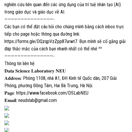
nghiên cứu liên quan đến các ứng dụng của trí tuệ nhân tạo (AI)
trong giáo dục và giáo dục về AI.
———————————————-
Các bạn có thể đặt câu hỏi cho chúng mình bằng cách inbox trực
tiếp cho page hoặc thông qua đường link:
https://forms.gle/DQzqpVzZpp87urwt7
. Bọn mình sẽ cố gắng giải
đáp thắc mắc của cách bạn nhanh nhất có thể nhé ^^
———————————————-
Thông tin liên hệ:
𝐃𝐚𝐭𝐚 𝐒𝐜𝐢𝐞𝐧𝐜𝐞 𝐋𝐚𝐛𝐨𝐫𝐚𝐭𝐨𝐫𝐲 𝐍𝐄𝐔
𝐀𝐝𝐝𝐫𝐞𝐬𝐬: Phòng 1108, nhà A1, ĐH Kinh tế Quốc dân, 207 Giải
Phóng, phường Đồng Tâm, Hai Bà Trưng, Hà Nội.
𝐏𝐚𝐠𝐞:
https://www.facebook.com/DSLabNEU
𝐄𝐦𝐚𝐢𝐥: neudslab@gmail.com