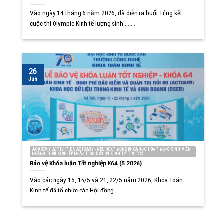
Vào ngày 14 tháng 6 năm 2026, đã diễn ra buổi Tổng kết
cuộc thi Olympic Kinh tế lượng sinh ... ...
26
Jun
ACADEMY ACTIVITIES ACTUARY - NEU HOẠT ĐỘNG KHOA HỌC HOẠT ĐỘNG SINH VIÊN
NGÀNH TOÁN KINH TẾ PHÂN TÍCH DỮ LIỆU KINH TẾ TIN TỨC
Bảo vệ Khóa luận Tốt nghiệp K64 (5.2026)
Vào các ngày 15, 16/5 và 21, 22/5 năm 2026, Khoa Toán
Kinh tế đã tổ chức các Hội đồng ... ...