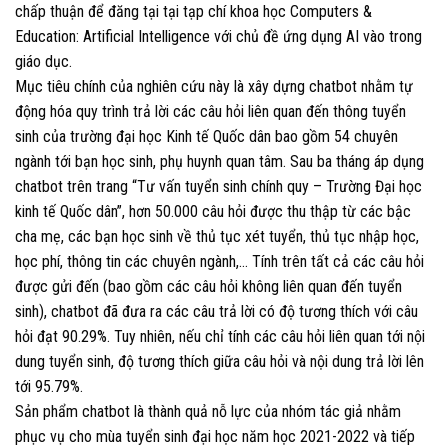
chấp thuận để đăng tại tại tạp chí khoa học Computers &
Education: Artificial Intelligence với chủ đề ứng dụng AI vào trong
giáo dục.
Mục tiêu chính của nghiên cứu này là xây dựng chatbot nhằm tự
động hóa quy trình trả lời các câu hỏi liên quan đến thông tuyển
sinh của trường đại học Kinh tế Quốc dân bao gồm 54 chuyên
ngành tới bạn học sinh, phụ huynh quan tâm. Sau ba tháng áp dụng
chatbot trên trang “Tư vấn tuyển sinh chính quy – Trường Đại học
kinh tế Quốc dân”, hơn 50.000 câu hỏi được thu thập từ các bậc
cha mẹ, các bạn học sinh về thủ tục xét tuyển, thủ tục nhập học,
học phí, thông tin các chuyên ngành,… Tính trên tất cả các câu hỏi
được gửi đến (bao gồm các câu hỏi không liên quan đến tuyển
sinh), chatbot đã đưa ra các câu trả lời có độ tương thích với câu
hỏi đạt 90.29%. Tuy nhiên, nếu chỉ tính các câu hỏi liên quan tới nội
dung tuyển sinh, độ tương thích giữa câu hỏi và nội dung trả lời lên
tới 95.79%.
Sản phẩm chatbot là thành quả nỗ lực của nhóm tác giả nhằm
phục vụ cho mùa tuyển sinh đại học năm học 2021-2022 và tiếp