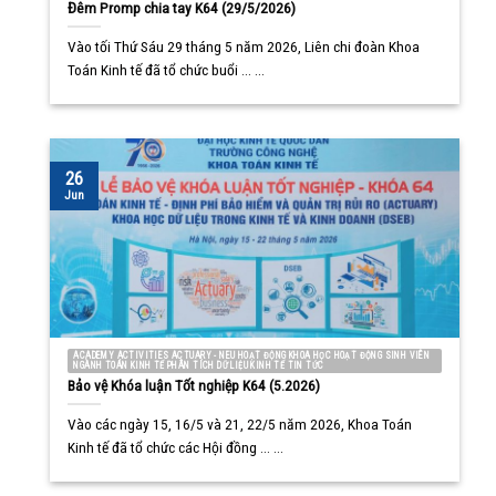
Đêm Promp chia tay K64 (29/5/2026)
Vào tối Thứ Sáu 29 tháng 5 năm 2026, Liên chi đoàn Khoa
Toán Kinh tế đã tổ chức buổi ... ...
26
Jun
ACADEMY ACTIVITIES ACTUARY - NEU HOẠT ĐỘNG KHOA HỌC HOẠT ĐỘNG SINH VIÊN
NGÀNH TOÁN KINH TẾ PHÂN TÍCH DỮ LIỆU KINH TẾ TIN TỨC
Bảo vệ Khóa luận Tốt nghiệp K64 (5.2026)
Vào các ngày 15, 16/5 và 21, 22/5 năm 2026, Khoa Toán
Kinh tế đã tổ chức các Hội đồng ... ...