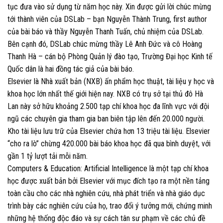
tục đưa vào sử dụng từ năm học này. Xin được gửi lời chúc mừng
tới thành viên của DSLab – bạn Nguyễn Thành Trung, first author
của bài báo và thầy Nguyễn Thanh Tuấn, chủ nhiệm của DSLab.
Bên cạnh đó, DSLab chúc mừng thầy Lê Anh Đức và cô Hoàng
Thanh Hà – cán bộ Phòng Quản lý đào tạo, Trường Đại học Kinh tế
Quốc dân là hai đồng tác giả của bài báo.
​​Elsevier là Nhà xuất bản (NXB) ấn phẩm học thuật, tài liệu y học và
khoa học lớn nhất thế giới hiện nay. NXB có trụ sở tại thủ đô Hà
Lan này sở hữu khoảng 2.500 tạp chí khoa học đa lĩnh vực với đội
ngũ các chuyên gia tham gia ban biên tập lên đến 20.000 người.
Kho tài liệu lưu trữ của Elsevier chứa hơn 13 triệu tài liệu. Elsevier
“cho ra lò” chừng 420.000 bài báo khoa học đã qua bình duyệt, với
gần 1 tỷ lượt tải mỗi năm.
Computers & Education: Artificial Intelligence là một tạp chí khoa
học được xuất bản bởi Elsevier với mục đích tạo ra một nền tảng
toàn cầu cho các nhà nghiên cứu, nhà phát triển và nhà giáo dục
trình bày các nghiên cứu của họ, trao đổi ý tưởng mới, chứng minh
những hệ thống độc đáo và sự cách tân sư phạm về các chủ đề