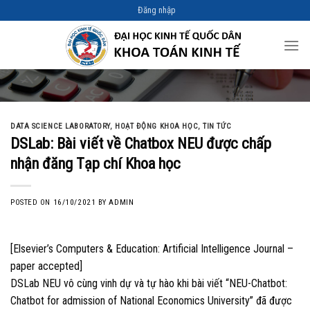
Skip
Đăng nhập
to
content
DATA SCIENCE LABORATORY
,
HOẠT ĐỘNG KHOA HỌC
,
TIN TỨC
DSLab: Bài viết về Chatbox NEU được chấp
nhận đăng Tạp chí Khoa học
POSTED ON
16/10/2021
BY
ADMIN
[Elsevier’s Computers & Education: Artificial Intelligence Journal –
paper accepted]
DSLab NEU vô cùng vinh dự và tự hào khi bài viết “NEU-Chatbot:
Chatbot for admission of National Economics University” đã được