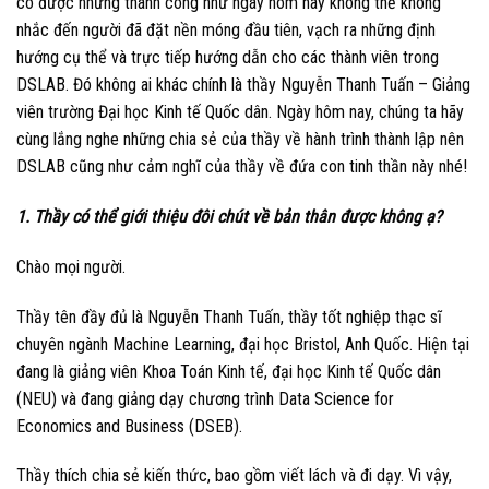
có được những thành công như ngày hôm nay không thể không
nhắc đến người đã đặt nền móng đầu tiên, vạch ra những định
hướng cụ thể và trực tiếp hướng dẫn cho các thành viên trong
DSLAB. Đó không ai khác chính là thầy Nguyễn Thanh Tuấn – Giảng
viên trường Đại học Kinh tế Quốc dân. Ngày hôm nay, chúng ta hãy
cùng lắng nghe những chia sẻ của thầy về hành trình thành lập nên
DSLAB cũng như cảm nghĩ của thầy về đứa con tinh thần này nhé!
1. Thầy có thể giới thiệu đôi chút về bản thân được không ạ?
Chào mọi người.
Thầy tên đầy đủ là Nguyễn Thanh Tuấn, thầy tốt nghiệp thạc sĩ
chuyên ngành Machine Learning, đại học Bristol, Anh Quốc. Hiện tại
đang là giảng viên Khoa Toán Kinh tế, đại học Kinh tế Quốc dân
(NEU) và đang giảng dạy chương trình Data Science for
Economics and Business (DSEB).
Thầy thích chia sẻ kiến thức, bao gồm viết lách và đi dạy. Vì vậy,