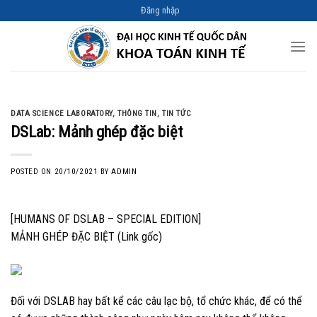
Skip
Đăng nhập
to
content
DATA SCIENCE LABORATORY
,
THÔNG TIN
,
TIN TỨC
DSLab: Mảnh ghép đặc biệt
POSTED ON
20/10/2021
BY
ADMIN
[HUMANS OF DSLAB – SPECIAL EDITION]
MẢNH GHÉP ĐẶC BIỆT
(Link gốc)
Đối với DSLAB hay bất kể các câu lạc bộ, tổ chức khác, để có thể