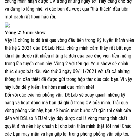
chúng mình nhận được CV trong những ngày tới. Hãy cùng chờ đợi
và đừng lo lắng nhé, vì các bạn đã vượt qua “thử thách” đầu tiên
một cách rất hoàn hảo rồi.
𝐕𝐨̀𝐧𝐠 𝟐: 𝐘𝐨𝐮𝐫 𝐬𝐡𝐨𝐰
Vậy là chúng ta đã trải qua vòng đầu tiên trong Kỳ tuyển thành viên
thế hệ 2 2021 của DSLab NEU, chúng mình cảm thấy rất bất ngờ
khi nhận được rất nhiều những lá đơn của các ứng viên tiềm năng
trong lần tuyển chọn này. Vòng 2 với tên gọi Your show sẽ chính
thức được bắt đầu vào thứ 3 ngày 09/11/2021 với tất cả những
thông tin cần thiết đã được gửi trong hộp thư của các bạn. Vì vậy
hãy luôn để ý kiểm tra hòm mail của mình nhé!
Đối với các câu hỏi phỏng vấn, DSLab sẽ xoay quanh những kỹ
năng và hoạt động mà bạn đã ghi ở trong CV của mình. Trải qua
vòng phỏng vấn này, bạn sẽ bước một bước rất gần tới cánh cửa
đến với DSLab NEU vì vậy đây được coi là vòng mang tính chất
quyết định nên hãy chuẩn bị cho bản thân mình thật tốt nhé! Chúc
các bạn may mắn và hẹn gặp lại trong phòng phỏng vấn sắp tới.