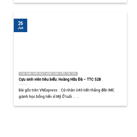
26
Jun
CỰU SINH VIÊN HOẠT ĐỘNG SINH VIÊN TIN TỨC
Cựu sinh viên tiêu biểu: Hoàng Hữu Đà – TTC 52B
Bài gốc trên VNExpress: : Cử nhân U40 tiến thẳng đến IMF,
giành học bổng tiến sĩ Mỹ Ở tuổi ... ...