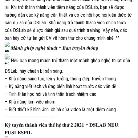
lai. Khi trở thành thành viên tiềm năng của DSLab, bạn sẽ được
hướng dẫn các kỹ năng cần thiết và có cơ hội học hỏi kiến thức từ
các dự án của DSLab. Khả năng trở thành thành viên chính thức
của DSLab sẽ được đánh giá sau quá trình training. Vậy nên, các
bạn hãy cứ tự tin gửi CV về hòm thư cho chúng mình nhé. ^^
𝑴𝒂̉𝒏𝒉 𝒈𝒉𝒆́𝒑 𝒏𝒈𝒉𝒆̣̂ 𝒕𝒉𝒖𝒂̣̂𝒕 – 𝑩𝒂𝒏 𝒕𝒓𝒖𝒚𝒆̂̀𝒏 𝒕𝒉𝒐̂𝒏𝒈
Nếu bạn mong muốn trở thành một mảnh ghép nghệ thuật của
DSLab, hãy chuẩn bị sẵn sàng:
– Khả năng sáng tạo, lên ý tưởng, thông điệp truyền thông
– Kỹ năng viết lách và ứng biến linh hoạt trước các vấn đề
– Tinh thần học hỏi và tinh thần trách nhiệm cao
– Khả năng làm việc nhóm
– Biết thiết kế hình ảnh, chỉnh sửa video là một điểm cộng.
———————————————–
𝐊𝐲̀ 𝐭𝐮𝐲𝐞̂̉𝐧 𝐭𝐡𝐚̀𝐧𝐡 𝐯𝐢𝐞̂𝐧 𝐭𝐡𝐞̂́ 𝐡𝐞̣̂ 𝐭𝐡𝐮̛́ 𝟐 𝟐𝟎𝟐𝟏 – 𝐃𝐒𝐋𝐀𝐁 𝐍𝐄𝐔:
𝐏𝐔𝐒𝐋𝐄𝐒𝐏𝐈𝐋