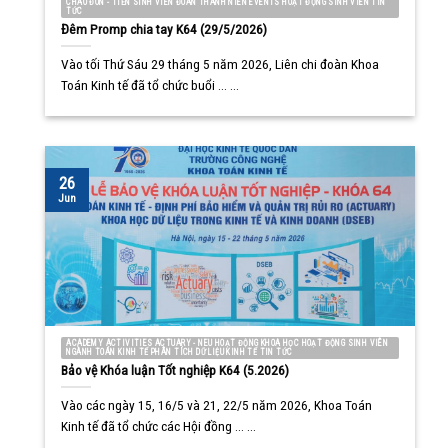
CHÀO ĐÓN - TIỄN SINH VIÊN ĐOÀN THANH NIÊN EVENTS HOẠT ĐỘNG SINH VIÊN TIN
TỨC
Đêm Promp chia tay K64 (29/5/2026)
Vào tối Thứ Sáu 29 tháng 5 năm 2026, Liên chi đoàn Khoa
Toán Kinh tế đã tổ chức buổi ... ...
26
Jun
ACADEMY ACTIVITIES ACTUARY - NEU HOẠT ĐỘNG KHOA HỌC HOẠT ĐỘNG SINH VIÊN
NGÀNH TOÁN KINH TẾ PHÂN TÍCH DỮ LIỆU KINH TẾ TIN TỨC
Bảo vệ Khóa luận Tốt nghiệp K64 (5.2026)
Vào các ngày 15, 16/5 và 21, 22/5 năm 2026, Khoa Toán
Kinh tế đã tổ chức các Hội đồng ... ...