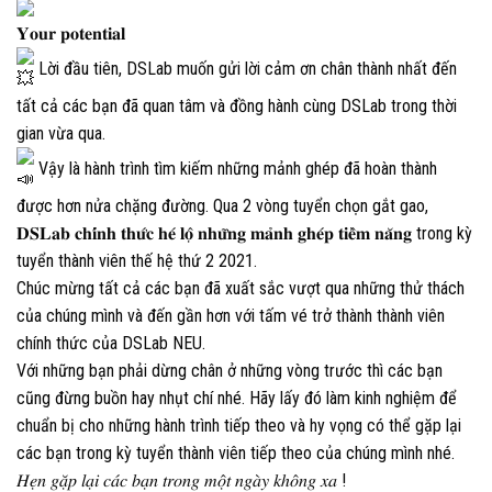
𝐘𝐨𝐮𝐫 𝐩𝐨𝐭𝐞𝐧𝐭𝐢𝐚𝐥
Lời đầu tiên, DSLab muốn gửi lời cảm ơn chân thành nhất đến
tất cả các bạn đã quan tâm và đồng hành cùng DSLab trong thời
gian vừa qua.
Vậy là hành trình tìm kiếm những mảnh ghép đã hoàn thành
được hơn nửa chặng đường. Qua 2 vòng tuyển chọn gắt gao,
𝐃𝐒𝐋𝐚𝐛 𝐜𝐡𝐢́𝐧𝐡 𝐭𝐡𝐮̛́𝐜 𝐡𝐞́ 𝐥𝐨̣̂ 𝐧𝐡𝐮̛̃𝐧𝐠 𝐦𝐚̉𝐧𝐡 𝐠𝐡𝐞́𝐩 𝐭𝐢𝐞̂̀𝐦 𝐧𝐚̆𝐧𝐠 trong kỳ
tuyển thành viên thế hệ thứ 2 2021.
Chúc mừng tất cả các bạn đã xuất sắc vượt qua những thử thách
của chúng mình và đến gần hơn với tấm vé trở thành thành viên
chính thức của DSLab NEU.
Với những bạn phải dừng chân ở những vòng trước thì các bạn
cũng đừng buồn hay nhụt chí nhé. Hãy lấy đó làm kinh nghiệm để
chuẩn bị cho những hành trình tiếp theo và hy vọng có thể gặp lại
các bạn trong kỳ tuyển thành viên tiếp theo của chúng mình nhé.
𝐻𝑒̣𝑛 𝑔𝑎̣̆𝑝 𝑙𝑎̣𝑖 𝑐𝑎́𝑐 𝑏𝑎̣𝑛 𝑡𝑟𝑜𝑛𝑔 𝑚𝑜̣̂𝑡 𝑛𝑔𝑎̀𝑦 𝑘ℎ𝑜̂𝑛𝑔 𝑥𝑎 !