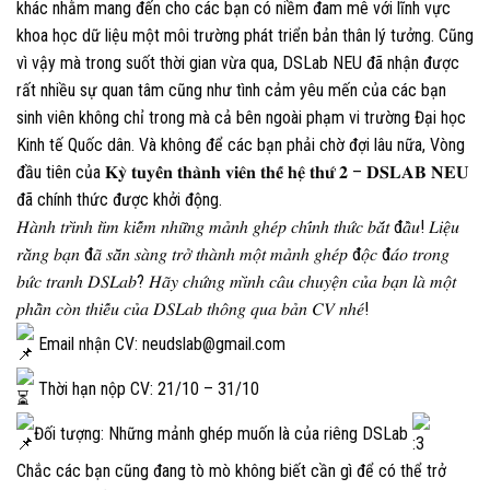
khác nhằm mang đến cho các bạn có niềm đam mê với lĩnh vực
khoa học dữ liệu một môi trường phát triển bản thân lý tưởng. Cũng
vì vậy mà trong suốt thời gian vừa qua, DSLab NEU đã nhận được
rất nhiều sự quan tâm cũng như tình cảm yêu mến của các bạn
sinh viên không chỉ trong mà cả bên ngoài phạm vi trường Đại học
Kinh tế Quốc dân. Và không để các bạn phải chờ đợi lâu nữa, Vòng
đầu tiên của 𝐊𝐲̀ 𝐭𝐮𝐲𝐞̂̉𝐧 𝐭𝐡𝐚̀𝐧𝐡 𝐯𝐢𝐞̂𝐧 𝐭𝐡𝐞̂́ 𝐡𝐞̣̂ 𝐭𝐡𝐮̛́ 𝟐 – 𝐃𝐒𝐋𝐀𝐁 𝐍𝐄𝐔
đã chính thức được khởi động.
𝐻𝑎̀𝑛ℎ 𝑡𝑟𝑖̀𝑛ℎ 𝑡𝑖̀𝑚 𝑘𝑖𝑒̂́𝑚 𝑛ℎ𝑢̛̃𝑛𝑔 𝑚𝑎̉𝑛ℎ 𝑔ℎ𝑒́𝑝 𝑐ℎ𝑖́𝑛ℎ 𝑡ℎ𝑢̛́𝑐 𝑏𝑎̆́𝑡 đ𝑎̂̀𝑢! 𝐿𝑖𝑒̣̂𝑢
𝑟𝑎̆̀𝑛𝑔 𝑏𝑎̣𝑛 đ𝑎̃ 𝑠𝑎̆̃𝑛 𝑠𝑎̀𝑛𝑔 𝑡𝑟𝑜̛̉ 𝑡ℎ𝑎̀𝑛ℎ 𝑚𝑜̣̂𝑡 𝑚𝑎̉𝑛ℎ 𝑔ℎ𝑒́𝑝 đ𝑜̣̂𝑐 đ𝑎́𝑜 𝑡𝑟𝑜𝑛𝑔
𝑏𝑢̛́𝑐 𝑡𝑟𝑎𝑛ℎ 𝐷𝑆𝐿𝑎𝑏? 𝐻𝑎̃𝑦 𝑐ℎ𝑢̛́𝑛𝑔 𝑚𝑖̀𝑛ℎ 𝑐𝑎̂𝑢 𝑐ℎ𝑢𝑦𝑒̣̂𝑛 𝑐𝑢̉𝑎 𝑏𝑎̣𝑛 𝑙𝑎̀ 𝑚𝑜̣̂𝑡
𝑝ℎ𝑎̂̀𝑛 𝑐𝑜̀𝑛 𝑡ℎ𝑖𝑒̂́𝑢 𝑐𝑢̉𝑎 𝐷𝑆𝐿𝑎𝑏 𝑡ℎ𝑜̂𝑛𝑔 𝑞𝑢𝑎 𝑏𝑎̉𝑛 𝐶𝑉 𝑛ℎ𝑒́!
Email nhận CV: neudslab@gmail.com
Thời hạn nộp CV: 21/10 – 31/10
Đối tượng: Những mảnh ghép muốn là của riêng DSLab
Chắc các bạn cũng đang tò mò không biết cần gì để có thể trở