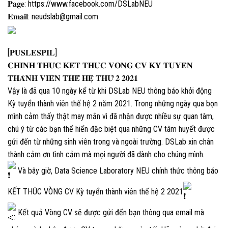
𝐏𝐚𝐠𝐞:
https://www.facebook.com/DSLabNEU
𝐄𝐦𝐚𝐢𝐥: neudslab@gmail.com
[𝐏𝐔𝐒𝐋𝐄𝐒𝐏𝐈𝐋]
𝐂𝐇𝐈́𝐍𝐇 𝐓𝐇𝐔̛́𝐂 𝐊𝐄̂́𝐓 𝐓𝐇𝐔́𝐂 𝐕𝐎̀𝐍𝐆 𝐂𝐕 𝐊𝐘̀ 𝐓𝐔𝐘𝐄̂̉𝐍
𝐓𝐇𝐀̀𝐍𝐇 𝐕𝐈𝐄̂𝐍 𝐓𝐇𝐄̂́ 𝐇𝐄̣̂ 𝐓𝐇𝐔̛́ 𝟐 𝟐𝟎𝟐𝟏
Vậy là đã qua 10 ngày kể từ khi DSLab NEU thông báo khởi động
Kỳ tuyển thành viên thế hệ 2 năm 2021. Trong những ngày qua bọn
mình cảm thấy thật may mắn vì đã nhận được nhiều sự quan tâm,
chú ý từ các bạn thể hiển đặc biệt qua những CV tâm huyết được
gửi đến từ những sinh viên trong và ngoài trường. DSLab xin chân
thành cảm ơn tình cảm mà mọi người đã dành cho chúng mình.
Và bây giờ, Data Science Laboratory NEU chính thức thông báo
KẾT THÚC VÒNG CV Kỳ tuyển thành viên thế hệ 2 2021
Kết quả Vòng CV sẽ được gửi đến bạn thông qua email mà