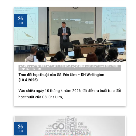
26
Jun
ACADEMY ACTIVITIES ACTUARY - NEU HOẠT ĐỘNG KHOA HỌC HOẠT ĐỘNG SINH VIÊN
HỢP TÁC TIN TỨC
Trao đổi học thuật của GS. Eris Ulm – ĐH Wellington
(10.4.2026)
Vào chiều ngày 10 tháng 4 năm 2026, đã diễn ra buổi trao đổi
học thuật của GS. Eris Ulm, ... ...
26
Jun