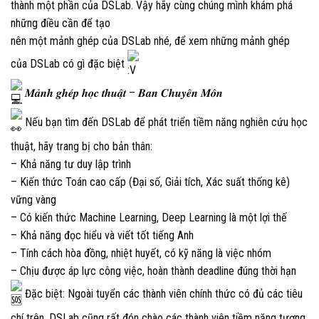
thành một phần của DSLab. Vậy hãy cùng chúng mình khám phá
những điều cần để tạo
nên một mảnh ghép của DSLab nhé, để xem những mảnh ghép
của DSLab có gì đặc biệt
𝑴𝒂̉𝒏𝒉 𝒈𝒉𝒆́𝒑 𝒉𝒐̣𝒄 𝒕𝒉𝒖𝒂̣̂𝒕 – 𝑩𝒂𝒏 𝑪𝒉𝒖𝒚𝒆̂𝒏 𝑴𝒐̂𝒏
Nếu bạn tìm đến DSLab để phát triển tiềm năng nghiên cứu học
thuật, hãy trang bị cho bản thân:
– Khả năng tư duy lập trình
– Kiến thức Toán cao cấp (Đại số, Giải tích, Xác suất thống kê)
vững vàng
– Có kiến thức Machine Learning, Deep Learning là một lợi thế
– Khả năng đọc hiểu và viết tốt tiếng Anh
– Tính cách hòa đồng, nhiệt huyết, có kỹ năng là việc nhóm
– Chịu được áp lực công việc, hoàn thành deadline đúng thời hạn
Đặc biệt: Ngoài tuyển các thành viên chính thức có đủ các tiêu
chí trên, DSLab cũng rất đón chào các thành viên tiềm năng tương