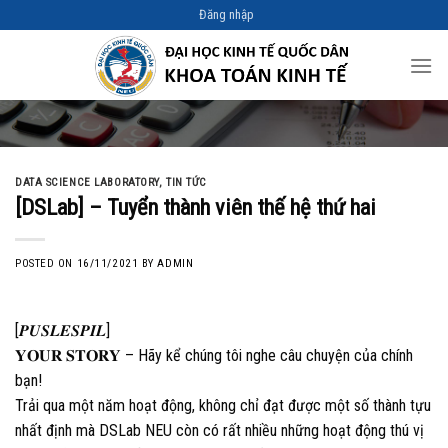
Skip
Đăng nhập
to
content
DATA SCIENCE LABORATORY
,
TIN TỨC
[DSLab] – Tuyển thành viên thế hệ thứ hai
POSTED ON
16/11/2021
BY
ADMIN
[𝑷𝑼𝑺𝑳𝑬𝑺𝑷𝑰𝑳]
𝐘𝐎𝐔𝐑 𝐒𝐓𝐎𝐑𝐘 – Hãy kể chúng tôi nghe câu chuyện của chính
bạn!
Trải qua một năm hoạt động, không chỉ đạt được một số thành tựu
nhất định mà DSLab NEU còn có rất nhiều những hoạt động thú vị