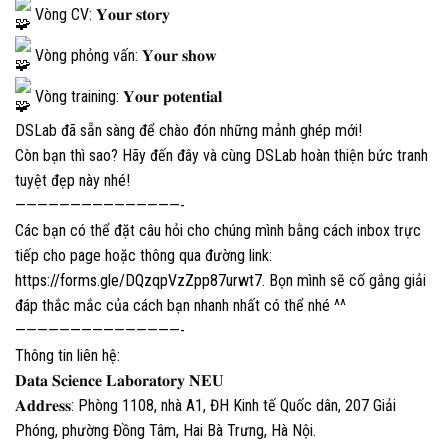
Vòng CV: 𝐘𝐨𝐮𝐫 𝐬𝐭𝐨𝐫𝐲
Vòng phỏng vấn: 𝐘𝐨𝐮𝐫 𝐬𝐡𝐨𝐰
Vòng training: 𝐘𝐨𝐮𝐫 𝐩𝐨𝐭𝐞𝐧𝐭𝐢𝐚𝐥
DSLab đã sẵn sàng để chào đón những mảnh ghép mới!
Còn bạn thì sao? Hãy đến đây và cùng DSLab hoàn thiện bức tranh
tuyệt đẹp này nhé!
———————————————-
Các bạn có thể đặt câu hỏi cho chúng mình bằng cách inbox trực
tiếp cho page hoặc thông qua đường link:
https://forms.gle/DQzqpVzZpp87urwt7
. Bọn mình sẽ cố gắng giải
đáp thắc mắc của cách bạn nhanh nhất có thể nhé ^^
———————————————-
Thông tin liên hệ:
𝐃𝐚𝐭𝐚 𝐒𝐜𝐢𝐞𝐧𝐜𝐞 𝐋𝐚𝐛𝐨𝐫𝐚𝐭𝐨𝐫𝐲 𝐍𝐄𝐔
𝐀𝐝𝐝𝐫𝐞𝐬𝐬: Phòng 1108, nhà A1, ĐH Kinh tế Quốc dân, 207 Giải
Phóng, phường Đồng Tâm, Hai Bà Trưng, Hà Nội.