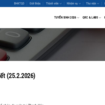
ĐHKTQD
Giới thiệu
Thành viên
Nhiệm vụ
Thư viện
TUYỂN SINH 2026
QRC & LABS
ết (25.2.2026)