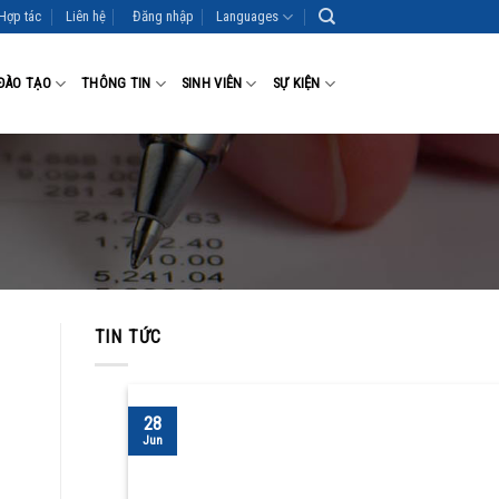
Hợp tác
Liên hệ
Đăng nhập
Languages
ĐÀO TẠO
THÔNG TIN
SINH VIÊN
SỰ KIỆN
TIN TỨC
28
Jun