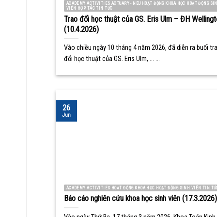
ACADEMY ACTIVITIES ACTUARY - NEU HOẠT ĐỘNG KHOA HỌC HOẠT ĐỘNG SI
VIÊN HỢP TÁC TIN TỨC
Trao đổi học thuật của GS. Eris Ulm – ĐH Wellingt
(10.4.2026)
Vào chiều ngày 10 tháng 4 năm 2026, đã diễn ra buổi tr
đổi học thuật của GS. Eris Ulm, ... ...
26
Jun
ACADEMY ACTIVITIES HOẠT ĐỘNG KHOA HỌC HOẠT ĐỘNG SINH VIÊN TIN TỨ
Báo cáo nghiên cứu khoa học sinh viên (17.3.2026)