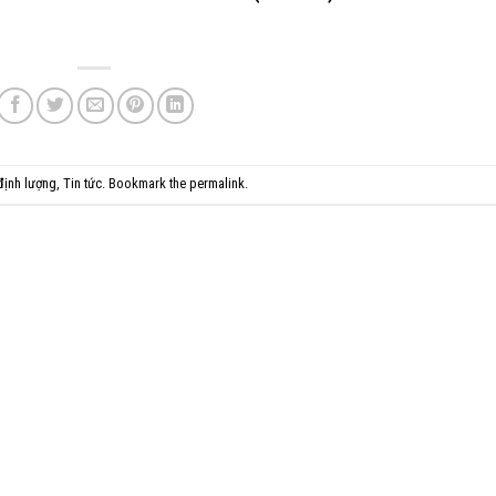
 định lượng
,
Tin tức
. Bookmark the
permalink
.