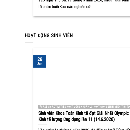
Vào ngày Thứ Ba, 17 tháng 3 năm 2026, Khoa Toán Kinh 
tổ chức buổi Báo cáo nghiên cứu ... ...
HOẠT ĐỘNG SINH VIÊN
26
Jun
ACADEMY ACTIVITIES HOẠT ĐỘNG KHOA HỌC HOẠT ĐỘNG SINH VIÊN TIN TỨ
Sinh viên Khoa Toán Kinh tế đạt Giải Nhất Olympic
Kinh tế lượng ứng dụng lần 11 (14.6.2026)