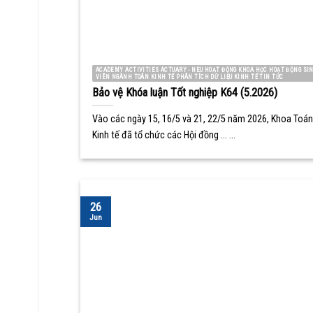
ACADEMY ACTIVITIES ACTUARY - NEU HOẠT ĐỘNG KHOA HỌC HOẠT ĐỘNG SI
VIÊN NGÀNH TOÁN KINH TẾ PHÂN TÍCH DỮ LIỆU KINH TẾ TIN TỨC
Bảo vệ Khóa luận Tốt nghiệp K64 (5.2026)
Vào các ngày 15, 16/5 và 21, 22/5 năm 2026, Khoa Toán
Kinh tế đã tổ chức các Hội đồng ... ...
26
Jun