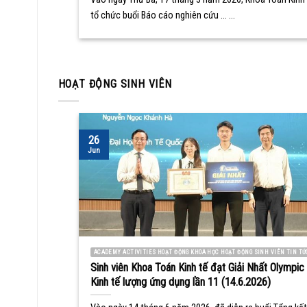
tổ chức buổi Báo cáo nghiên cứu ... ...
HOẠT ĐỘNG SINH VIÊN
26
Jun
ACADEMY ACTIVITIES HOẠT ĐỘNG KHOA HỌC HOẠT ĐỘNG SINH VIÊN TIN TỨ
Sinh viên Khoa Toán Kinh tế đạt Giải Nhất Olympic
Kinh tế lượng ứng dụng lần 11 (14.6.2026)