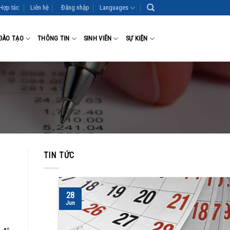
Hợp tác
Liên hệ
Đăng nhập
Languages
ĐÀO TẠO
THÔNG TIN
SINH VIÊN
SỰ KIỆN
TIN TỨC
28
Jun