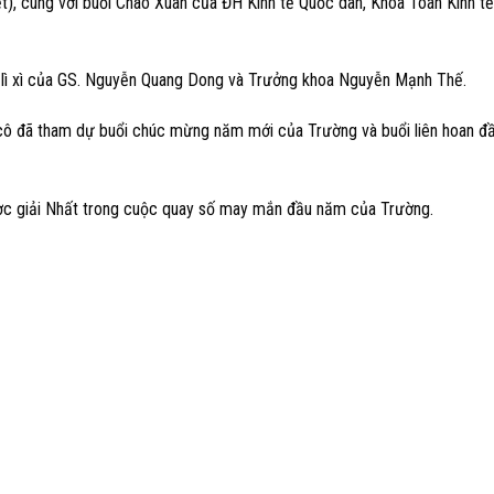
), cùng với buổi Chào Xuân của ĐH Kinh tế Quốc dân, Khoa Toán Kinh tế
 lì xì của GS. Nguyễn Quang Dong và Trưởng khoa Nguyễn Mạnh Thế.
cô đã tham dự buổi chúc mừng năm mới của Trường và buổi liên hoan đ
ợc giải Nhất trong cuộc quay số may mắn đầu năm của Trường.