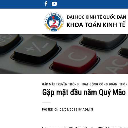
Skip
to
content
GẶP MẶT TRUYỀN THỐNG
,
HOẠT ĐỘNG CÔNG ĐOÀN
,
THÔN
Gặp mặt đầu năm Quý Mão (
POSTED ON
03/02/2023
BY
ADMIN