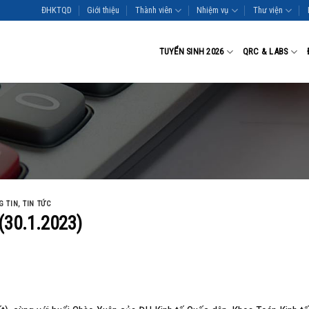
ĐHKTQD
Giới thiệu
Thành viên
Nhiệm vụ
Thư viện
TUYỂN SINH 2026
QRC & LABS
G TIN
,
TIN TỨC
30.1.2023)