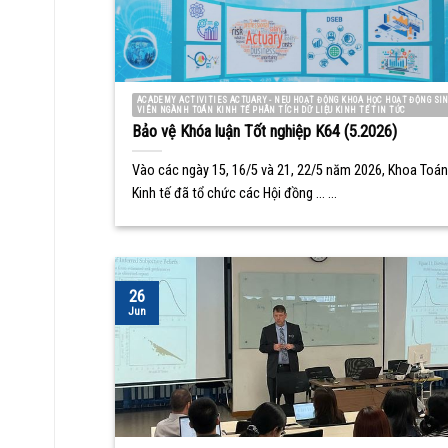
ACADEMY ACTIVITIES ACTUARY - NEU HOẠT ĐỘNG KHOA HỌC HOẠT ĐỘNG SI
VIÊN NGÀNH TOÁN KINH TẾ PHÂN TÍCH DỮ LIỆU KINH TẾ TIN TỨC
Bảo vệ Khóa luận Tốt nghiệp K64 (5.2026)
Vào các ngày 15, 16/5 và 21, 22/5 năm 2026, Khoa Toán
Kinh tế đã tổ chức các Hội đồng ... ...
26
Jun