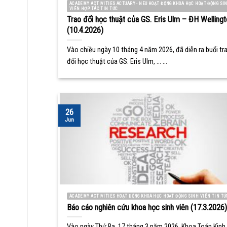
ACADEMY ACTIVITIES ACTUARY - NEU HOẠT ĐỘNG KHOA HỌC HOẠT ĐỘNG SI
VIÊN HỢP TÁC TIN TỨC
Trao đổi học thuật của GS. Eris Ulm – ĐH Wellingt
(10.4.2026)
Vào chiều ngày 10 tháng 4 năm 2026, đã diễn ra buổi tr
đổi học thuật của GS. Eris Ulm, ... ...
26
Jun
ACADEMY ACTIVITIES HOẠT ĐỘNG KHOA HỌC HOẠT ĐỘNG SINH VIÊN TIN TỨ
Báo cáo nghiên cứu khoa học sinh viên (17.3.2026)
Vào ngày Thứ Ba, 17 tháng 3 năm 2026, Khoa Toán Kinh 