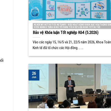
ACADEMY ACTIVITIES ACTUARY - NEU HOẠT ĐỘNG KHOA HỌC HOẠT ĐỘNG SI
VIÊN NGÀNH TOÁN KINH TẾ PHÂN TÍCH DỮ LIỆU KINH TẾ TIN TỨC
Bảo vệ Khóa luận Tốt nghiệp K64 (5.2026)
Vào các ngày 15, 16/5 và 21, 22/5 năm 2026, Khoa Toán
Kinh tế đã tổ chức các Hội đồng ... ...
nối
26
Jun