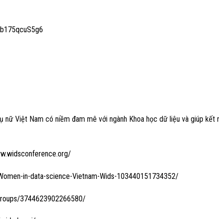
e4b175qcuS5g6
ụ nữ Việt Nam có niềm đam mê với ngành Khoa học dữ liệu và giúp kết 
ww.widsconference.org/
Women-in-data-science-Vietnam-Wids-103440151734352/
groups/3744623902266580/