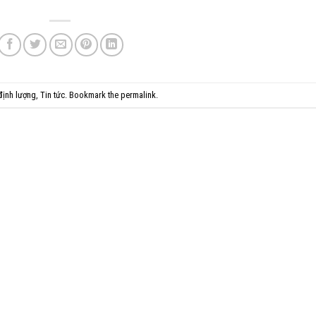
 định lượng
,
Tin tức
. Bookmark the
permalink
.