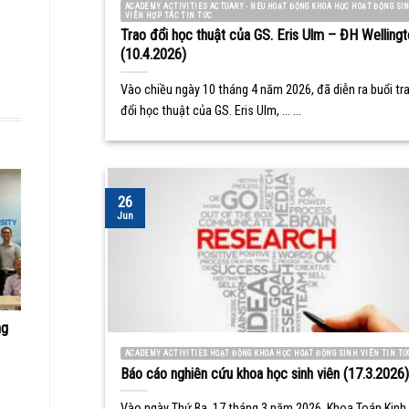
ACADEMY ACTIVITIES ACTUARY - NEU HOẠT ĐỘNG KHOA HỌC HOẠT ĐỘNG SI
VIÊN HỢP TÁC TIN TỨC
Trao đổi học thuật của GS. Eris Ulm – ĐH Wellingt
(10.4.2026)
Vào chiều ngày 10 tháng 4 năm 2026, đã diễn ra buổi tr
đổi học thuật của GS. Eris Ulm, ... ...
26
Jun
ng
ACADEMY ACTIVITIES HOẠT ĐỘNG KHOA HỌC HOẠT ĐỘNG SINH VIÊN TIN TỨ
Báo cáo nghiên cứu khoa học sinh viên (17.3.2026)
Vào ngày Thứ Ba, 17 tháng 3 năm 2026, Khoa Toán Kinh 