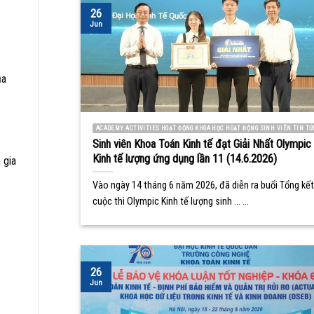
26
Jun
ủa
ACADEMY ACTIVITIES HOẠT ĐỘNG KHOA HỌC HOẠT ĐỘNG SINH VIÊN TIN TỨ
Sinh viên Khoa Toán Kinh tế đạt Giải Nhất Olympic
Kinh tế lượng ứng dụng lần 11 (14.6.2026)
 gia
Vào ngày 14 tháng 6 năm 2026, đã diễn ra buổi Tổng kết
cuộc thi Olympic Kinh tế lượng sinh ... ...
26
Jun