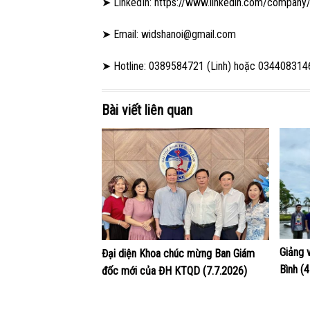
➤ LinkedIn:
https://www.linkedin.com/company/
➤ Email: widshanoi@gmail.com
➤ Hotline: 0389584721 (Linh) hoặc 034408314
Bài viết liên quan
Giảng 
Đại diện Khoa chúc mừng Ban Giám
Bình (
đốc mới của ĐH KTQD (7.7.2026)