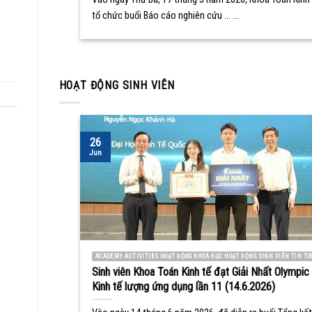
tổ chức buổi Báo cáo nghiên cứu ... ...
HOẠT ĐỘNG SINH VIÊN
26
Jun
ACADEMY ACTIVITIES HOẠT ĐỘNG KHOA HỌC HOẠT ĐỘNG SINH VIÊN TIN TỨ
Sinh viên Khoa Toán Kinh tế đạt Giải Nhất Olympic
Kinh tế lượng ứng dụng lần 11 (14.6.2026)