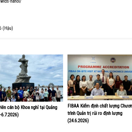
wids-hanoi/
6 (Hậu)
FIBAA Kiểm định chất lượng Chươ
viên cán bộ Khoa nghỉ tại Quảng
trình Quản trị rủi ro định lượng
4-6.7.2026)
(24.6.2026)