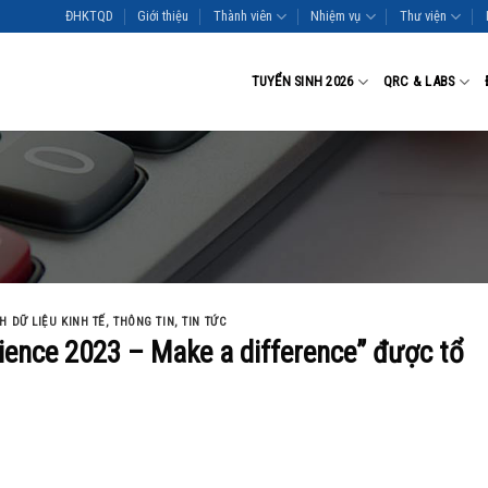
ĐHKTQD
Giới thiệu
Thành viên
Nhiệm vụ
Thư viện
TUYỂN SINH 2026
QRC & LABS
H DỮ LIỆU KINH TẾ
,
THÔNG TIN
,
TIN TỨC
ience 2023 – Make a difference” được tổ