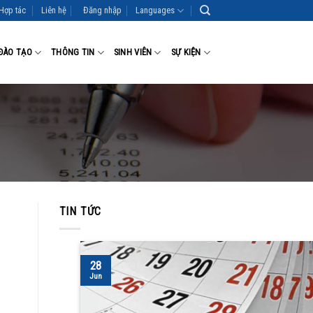
Hợp tác
Liên hệ
Đăng nhập
Languages
ĐÀO TẠO
THÔNG TIN
SINH VIÊN
SỰ KIỆN
TIN TỨC
28
Jun