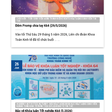
CHÀO ĐÓN - TIỄN SINH VIÊN ĐOÀN THANH NIÊN EVENTS HOẠT ĐỘNG SINH VIÊN TIN
TỨC
Đêm Promp chia tay K64 (29/5/2026)
Vào tối Thứ Sáu 29 tháng 5 năm 2026, Liên chi đoàn Khoa
Toán Kinh tế đã tổ chức buổi ... ...
26
Jun
ACADEMY ACTIVITIES ACTUARY - NEU HOẠT ĐỘNG KHOA HỌC HOẠT ĐỘNG SINH VIÊN
NGÀNH TOÁN KINH TẾ PHÂN TÍCH DỮ LIỆU KINH TẾ TIN TỨC
Bảo vệ Khóa luận Tốt nghiệp K64 (5.2026)