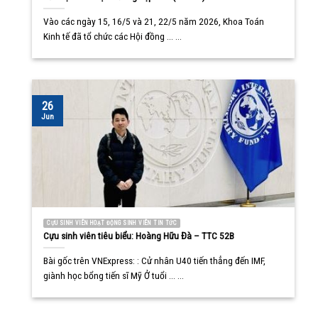
Vào các ngày 15, 16/5 và 21, 22/5 năm 2026, Khoa Toán
Kinh tế đã tổ chức các Hội đồng ... ...
26
Jun
CỰU SINH VIÊN HOẠT ĐỘNG SINH VIÊN TIN TỨC
Cựu sinh viên tiêu biểu: Hoàng Hữu Đà – TTC 52B
Bài gốc trên VNExpress: : Cử nhân U40 tiến thẳng đến IMF,
giành học bổng tiến sĩ Mỹ Ở tuổi ... ...