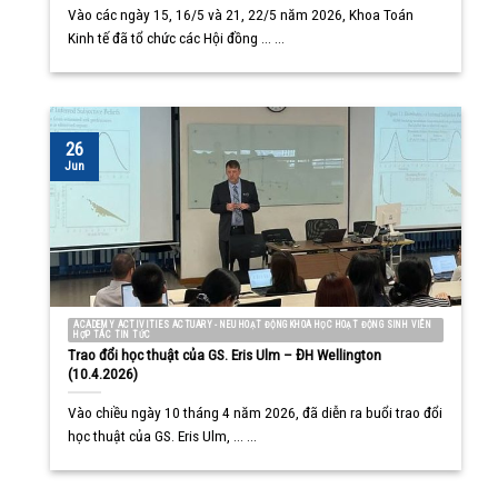
Vào các ngày 15, 16/5 và 21, 22/5 năm 2026, Khoa Toán
Kinh tế đã tổ chức các Hội đồng ... ...
26
Jun
ACADEMY ACTIVITIES ACTUARY - NEU HOẠT ĐỘNG KHOA HỌC HOẠT ĐỘNG SINH VIÊN
HỢP TÁC TIN TỨC
Trao đổi học thuật của GS. Eris Ulm – ĐH Wellington
(10.4.2026)
Vào chiều ngày 10 tháng 4 năm 2026, đã diễn ra buổi trao đổi
học thuật của GS. Eris Ulm, ... ...