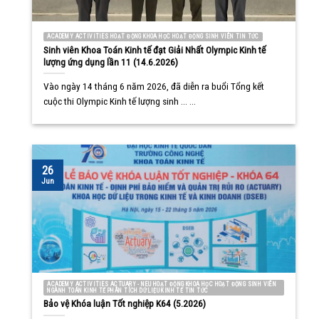
ACADEMY ACTIVITIES HOẠT ĐỘNG KHOA HỌC HOẠT ĐỘNG SINH VIÊN TIN TỨC
Sinh viên Khoa Toán Kinh tế đạt Giải Nhất Olympic Kinh tế
lượng ứng dụng lần 11 (14.6.2026)
Vào ngày 14 tháng 6 năm 2026, đã diễn ra buổi Tổng kết
cuộc thi Olympic Kinh tế lượng sinh ... ...
26
Jun
ACADEMY ACTIVITIES ACTUARY - NEU HOẠT ĐỘNG KHOA HỌC HOẠT ĐỘNG SINH VIÊN
NGÀNH TOÁN KINH TẾ PHÂN TÍCH DỮ LIỆU KINH TẾ TIN TỨC
Bảo vệ Khóa luận Tốt nghiệp K64 (5.2026)