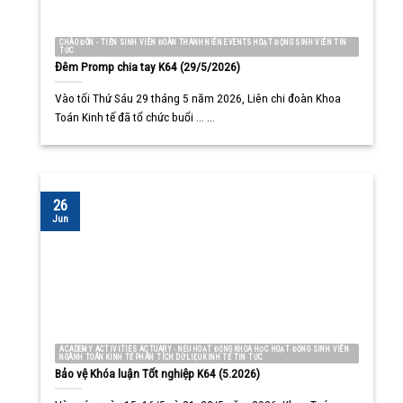
CHÀO ĐÓN - TIỄN SINH VIÊN ĐOÀN THANH NIÊN EVENTS HOẠT ĐỘNG SINH VIÊN TIN
TỨC
Đêm Promp chia tay K64 (29/5/2026)
Vào tối Thứ Sáu 29 tháng 5 năm 2026, Liên chi đoàn Khoa
Toán Kinh tế đã tổ chức buổi ... ...
26
Jun
ACADEMY ACTIVITIES ACTUARY - NEU HOẠT ĐỘNG KHOA HỌC HOẠT ĐỘNG SINH VIÊN
NGÀNH TOÁN KINH TẾ PHÂN TÍCH DỮ LIỆU KINH TẾ TIN TỨC
Bảo vệ Khóa luận Tốt nghiệp K64 (5.2026)