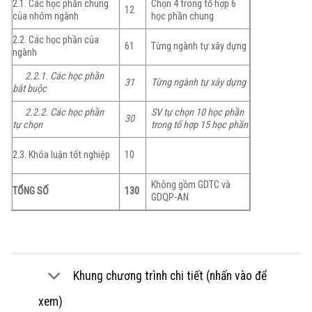
2.1. Các học phần chung
Chọn 4 trong tổ hợp 6
12
của nhóm ngành
học phần chung
2.2. Các học phần của
61
Từng ngành tự xây dựng
ngành
2.2.1. Các học phần
31
Từng ngành tự xây dựng
bắt buộc
2.2.2. Các học phần
SV tự chọn 10 học phần
30
tự chọn
trong tổ hợp 15 học phần
2.3. Khóa luận tốt nghiệp
10
Không gồm GDTC và
TỔNG SỐ
130
GDQP-AN
Khung chương trình chi tiết (nhấn vào để
xem)