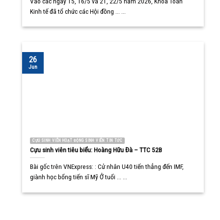
Vào các ngày 15, 16/5 và 21, 22/5 năm 2026, Khoa Toán
Kinh tế đã tổ chức các Hội đồng ... ...
26
Jun
CỰU SINH VIÊN HOẠT ĐỘNG SINH VIÊN TIN TỨC
Cựu sinh viên tiêu biểu: Hoàng Hữu Đà – TTC 52B
Bài gốc trên VNExpress: : Cử nhân U40 tiến thẳng đến IMF,
giành học bổng tiến sĩ Mỹ Ở tuổi ... ...