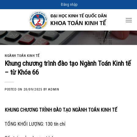
Skip
Đăng nhập
to
content
NGÀNH TOÁN KINH TẾ
Khung chương trình đào tạo Ngành Toán Kinh tế
– từ Khóa 66
POSTED ON
20/09/2025
BY
ADMIN
KHUNG CHƯƠNG TRÌNH ĐÀO TẠO NGÀNH TOÁN KINH TẾ
TỔNG KHỐI LƯỢNG: 130 tín chỉ