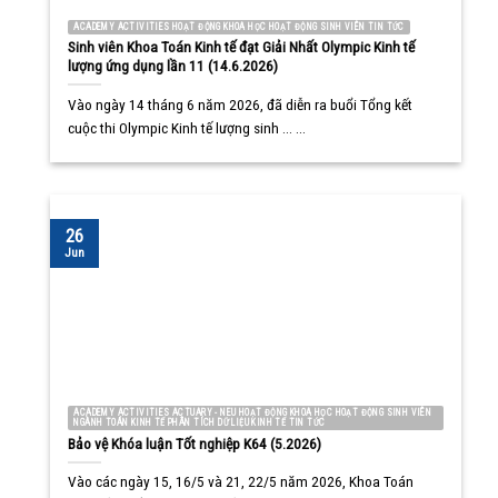
ACADEMY ACTIVITIES HOẠT ĐỘNG KHOA HỌC HOẠT ĐỘNG SINH VIÊN TIN TỨC
Sinh viên Khoa Toán Kinh tế đạt Giải Nhất Olympic Kinh tế
lượng ứng dụng lần 11 (14.6.2026)
Vào ngày 14 tháng 6 năm 2026, đã diễn ra buổi Tổng kết
cuộc thi Olympic Kinh tế lượng sinh ... ...
26
Jun
ACADEMY ACTIVITIES ACTUARY - NEU HOẠT ĐỘNG KHOA HỌC HOẠT ĐỘNG SINH VIÊN
NGÀNH TOÁN KINH TẾ PHÂN TÍCH DỮ LIỆU KINH TẾ TIN TỨC
Bảo vệ Khóa luận Tốt nghiệp K64 (5.2026)
Vào các ngày 15, 16/5 và 21, 22/5 năm 2026, Khoa Toán