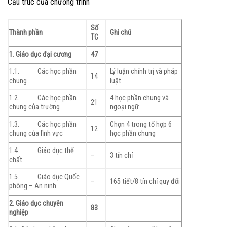
Cấu trúc của chương trình
Số
Thành phần
Ghi chú
TC
1. Giáo dục đại cương
47
1.1. Các học phần
Lý luận chính trị và pháp
14
chung
luật
1.2. Các học phần
4 học phần chung và
21
chung của trường
ngoại ngữ
1.3. Các học phần
Chọn 4 trong tổ hợp 6
12
chung của lĩnh vực
học phần chung
1.4. Giáo dục thể
–
3 tín chỉ
chất
1.5. Giáo dục Quốc
–
165 tiết/8 tín chỉ quy đổi
phòng – An ninh
2. Giáo dục chuyên
83
nghiệp