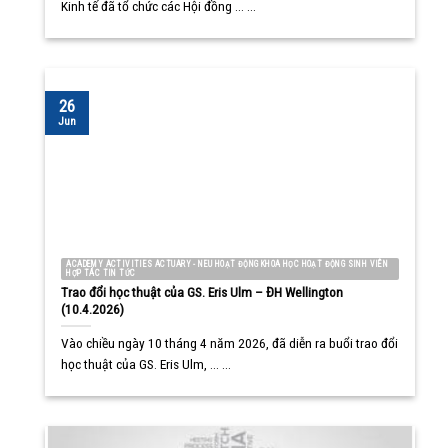
Kinh tế đã tổ chức các Hội đồng ... ...
26
Jun
ACADEMY ACTIVITIES ACTUARY - NEU HOẠT ĐỘNG KHOA HỌC HOẠT ĐỘNG SINH VIÊN
HỢP TÁC TIN TỨC
Trao đổi học thuật của GS. Eris Ulm – ĐH Wellington
(10.4.2026)
Vào chiều ngày 10 tháng 4 năm 2026, đã diễn ra buổi trao đổi
học thuật của GS. Eris Ulm, ... ...