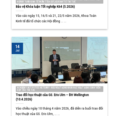
NGÀNH TOÁN KINH TẾ PHÂN TÍCH DỮ LIỆU KINH TẾ TIN TỨC
Bảo vệ Khóa luận Tốt nghiệp K64 (5.2026)
Vào các ngày 15, 16/5 và 21, 22/5 năm 2026, Khoa Toán
Kinh tế đã tổ chức các Hội đồng ... ...
14
Jul
ACADEMY ACTIVITIES ACTUARY - NEU HOẠT ĐỘNG KHOA HỌC HOẠT ĐỘNG SINH VIÊN
HỢP TÁC TIN TỨC
Trao đổi học thuật của GS. Eris Ulm – ĐH Wellington
(10.4.2026)
Vào chiều ngày 10 tháng 4 năm 2026, đã diễn ra buổi trao đổi
học thuật của GS. Eris Ulm, ... ...