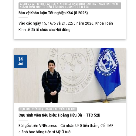
ACADEMY ACTIVITIES ACTUARY - NEU HOẠT ĐỘNG KHOA HỌC HOẠT ĐỘNG SINH VIÊN
NGÀNH TOÁN KINH TẾ PHÂN TÍCH DỮ LIỆU KINH TẾ TIN TỨC
Bảo vệ Khóa luận Tốt nghiệp K64 (5.2026)
Vào các ngày 15, 16/5 và 21, 22/5 năm 2026, Khoa Toán
Kinh tế đã tổ chức các Hội đồng ... ...
14
Jul
CỰU SINH VIÊN HOẠT ĐỘNG SINH VIÊN TIN TỨC
Cựu sinh viên tiêu biểu: Hoàng Hữu Đà – TTC 52B
Bài gốc trên VNExpress: : Cử nhân U40 tiến thẳng đến IMF,
giành học bổng tiến sĩ Mỹ Ở tuổi ... ...