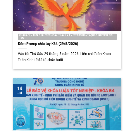
CHÀO ĐÓN - TIỄN SINH VIÊN ĐOÀN THANH NIÊN EVENTS HOẠT ĐỘNG SINH VIÊN TIN
TỨC
Đêm Promp chia tay K64 (29/5/2026)
Vào tối Thứ Sáu 29 tháng 5 năm 2026, Liên chi đoàn Khoa
Toán Kinh tế đã tổ chức buổi ... ...
14
Jul