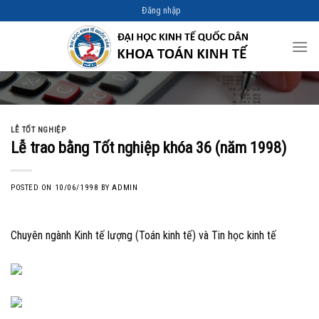
Skip
Đăng nhập
to
content
LỄ TỐT NGHIỆP
Lễ trao bằng Tốt nghiệp khóa 36 (năm 1998)
POSTED ON
10/06/1998
BY
ADMIN
Chuyên ngành Kinh tế lượng (Toán kinh tế) và Tin học kinh tế