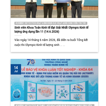
ACADEMY ACTIVITIES HOẠT ĐỘNG KHOA HỌC HOẠT ĐỘNG SINH VIÊN TIN TỨC
Sinh viên Khoa Toán Kinh tế đạt Giải Nhất Olympic Kinh tế
lượng ứng dụng lần 11 (14.6.2026)
Vào ngày 14 tháng 6 năm 2026, đã diễn ra buổi Tổng kết
cuộc thi Olympic Kinh tế lượng sinh ... ...
14
Jul
ACADEMY ACTIVITIES ACTUARY - NEU HOẠT ĐỘNG KHOA HỌC HOẠT ĐỘNG SINH VIÊN