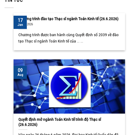
TIN TỨC
Chương trình đào tạo Thạc sĩ ngành Toán Kinh tế (26.6.2026)
17
10/08/2026
Jan
Chương trình được ban hành cùng Quyết định số 2039 về đào
tạo Thạc sĩ ngành Toán Kinh tế của ... ...
09
Aug
Quyết định mở ngành Toán Kinh tế trình độ Thạc sĩ
(26.6.2026)
Vào ngày 26 tháng 6 năm 2026, Đại học Kinh tế Quốc dân đã