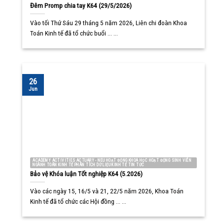
Đêm Promp chia tay K64 (29/5/2026)
Vào tối Thứ Sáu 29 tháng 5 năm 2026, Liên chi đoàn Khoa
Toán Kinh tế đã tổ chức buổi ... ...
26
Jun
ACADEMY ACTIVITIES ACTUARY - NEU HOẠT ĐỘNG KHOA HỌC HOẠT ĐỘNG SINH VIÊN
NGÀNH TOÁN KINH TẾ PHÂN TÍCH DỮ LIỆU KINH TẾ TIN TỨC
Bảo vệ Khóa luận Tốt nghiệp K64 (5.2026)
Vào các ngày 15, 16/5 và 21, 22/5 năm 2026, Khoa Toán
Kinh tế đã tổ chức các Hội đồng ... ...