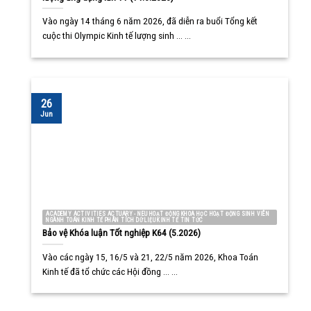
Vào ngày 14 tháng 6 năm 2026, đã diễn ra buổi Tổng kết
cuộc thi Olympic Kinh tế lượng sinh ... ...
26
Jun
ACADEMY ACTIVITIES ACTUARY - NEU HOẠT ĐỘNG KHOA HỌC HOẠT ĐỘNG SINH VIÊN
NGÀNH TOÁN KINH TẾ PHÂN TÍCH DỮ LIỆU KINH TẾ TIN TỨC
Bảo vệ Khóa luận Tốt nghiệp K64 (5.2026)
Vào các ngày 15, 16/5 và 21, 22/5 năm 2026, Khoa Toán
Kinh tế đã tổ chức các Hội đồng ... ...