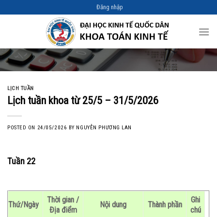
Skip
Đăng nhập
to
content
LỊCH TUẦN
Lịch tuần khoa từ 25/5 – 31/5/2026
POSTED ON
24/05/2026
BY
NGUYỄN PHƯƠNG LAN
Tuần 22
Thời gian /
Ghi
Thứ/Ngày
Nội dung
Thành phần
Địa điểm
chú