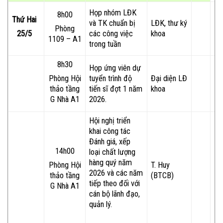
Họp nhóm LĐK
8h00
Thứ Hai
và TK chuẩn bị
LĐK, thư ký
Phòng
các công việc
khoa
25/5
1109 – A1
trong tuần
8h30
Họp ứng viên dự
tuyển trình độ
Đại diện LĐ
Phòng Hội
tiến sĩ đợt 1 năm
khoa
thảo tầng
2026.
G Nhà A1
Hội nghị triển
khai công tác
Đánh giá, xếp
14h00
loại chất lượng
hàng quý năm
T. Huy
Phòng Hội
2026 và các năm
(BTCB)
thảo tầng
tiếp theo đối với
G Nhà A1
cán bộ lãnh đạo,
quản lý.