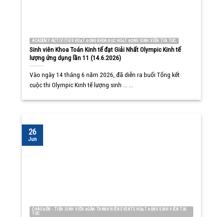
ACADEMY ACTIVITIES HOẠT ĐỘNG KHOA HỌC HOẠT ĐỘNG SINH VIÊN TIN TỨC
Sinh viên Khoa Toán Kinh tế đạt Giải Nhất Olympic Kinh tế
lượng ứng dụng lần 11 (14.6.2026)
Vào ngày 14 tháng 6 năm 2026, đã diễn ra buổi Tổng kết
cuộc thi Olympic Kinh tế lượng sinh ... ...
26
Jun
CHÀO ĐÓN - TIỄN SINH VIÊN ĐOÀN THANH NIÊN EVENTS HOẠT ĐỘNG SINH VIÊN TIN
TỨC