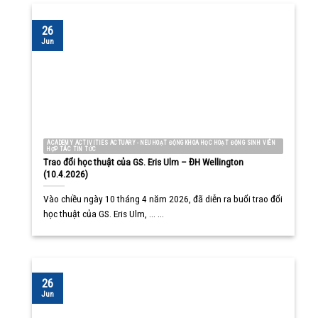
26
Jun
ACADEMY ACTIVITIES ACTUARY - NEU HOẠT ĐỘNG KHOA HỌC HOẠT ĐỘNG SINH VIÊN
HỢP TÁC TIN TỨC
Trao đổi học thuật của GS. Eris Ulm – ĐH Wellington
(10.4.2026)
Vào chiều ngày 10 tháng 4 năm 2026, đã diễn ra buổi trao đổi
học thuật của GS. Eris Ulm, ... ...
26
Jun