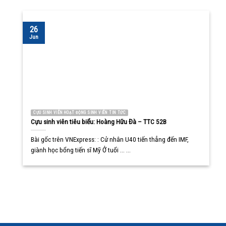
26
Jun
CỰU SINH VIÊN HOẠT ĐỘNG SINH VIÊN TIN TỨC
Cựu sinh viên tiêu biểu: Hoàng Hữu Đà – TTC 52B
Bài gốc trên VNExpress: : Cử nhân U40 tiến thẳng đến IMF,
giành học bổng tiến sĩ Mỹ Ở tuổi ... ...