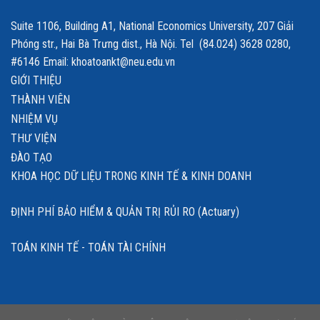
Suite 1106, Building A1, National Economics University, 207 Giải
Phóng str., Hai Bà Trưng dist., Hà Nội. Tel (84.024) 3628 0280,
#6146 Email: khoatoankt@neu.edu.vn
GIỚI THIỆU
THÀNH VIÊN
NHIỆM VỤ
THƯ VIỆN
ĐÀO TẠO
KHOA HỌC DỮ LIỆU TRONG KINH TẾ & KINH DOANH
ĐỊNH PHÍ BẢO HIỂM & QUẢN TRỊ RỦI RO (Actuary)
TOÁN KINH TẾ - TOÁN TÀI CHÍNH