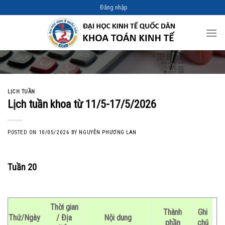
Skip
Đăng nhập
to
content
LỊCH TUẦN
Lịch tuần khoa từ 11/5-17/5/2026
POSTED ON
10/05/2026
BY
NGUYỄN PHƯƠNG LAN
Tuần 20
Thời gian
Thành
Ghi
Thứ/Ngày
/ Địa
Nội dung
phần
chú