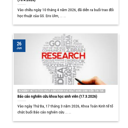
Vào chiều ngày 10 tháng 4 năm 2026, đã diễn ra buổi trao đổi
học thuật của GS. Eris Ulm, ... ...
26
Jun
ACADEMY ACTIVITIES HOẠT ĐỘNG KHOA HỌC HOẠT ĐỘNG SINH VIÊN TIN TỨC
Báo cáo nghiên cứu khoa học sinh viên (17.3.2026)
Vào ngày Thứ Ba, 17 tháng 3 năm 2026, Khoa Toán Kinh tế tổ
chức buổi Báo cáo nghiên cứu ... ...