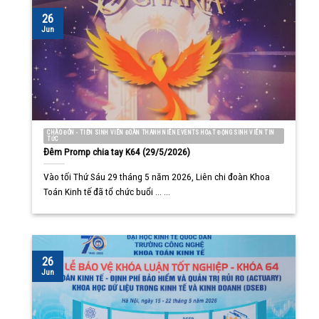
26
Jun
CHÀO ĐÓN - TIỄN SINH VIÊN ĐOÀN THANH NIÊN EVENTS HOẠT ĐỘNG SINH VIÊN TIN
TỨC
Đêm Promp chia tay K64 (29/5/2026)
Vào tối Thứ Sáu 29 tháng 5 năm 2026, Liên chi đoàn Khoa
Toán Kinh tế đã tổ chức buổi ... ...
26
Jun