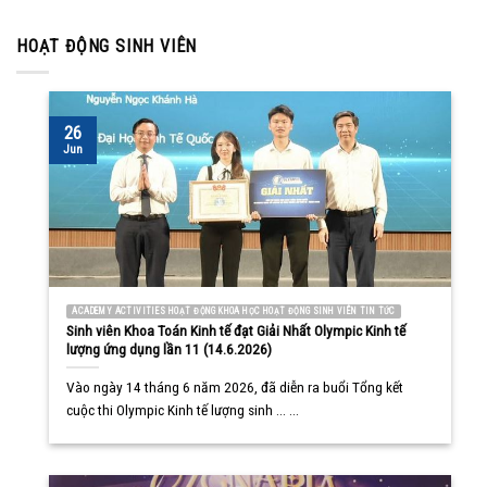
HOẠT ĐỘNG SINH VIÊN
26
Jun
ACADEMY ACTIVITIES HOẠT ĐỘNG KHOA HỌC HOẠT ĐỘNG SINH VIÊN TIN TỨC
Sinh viên Khoa Toán Kinh tế đạt Giải Nhất Olympic Kinh tế
lượng ứng dụng lần 11 (14.6.2026)
Vào ngày 14 tháng 6 năm 2026, đã diễn ra buổi Tổng kết
cuộc thi Olympic Kinh tế lượng sinh ... ...