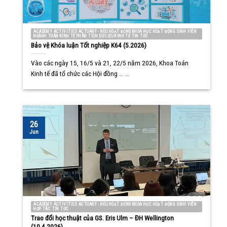
ACADEMY ACTIVITIES ACTUARY - NEU HOẠT ĐỘNG KHOA HỌC HOẠT ĐỘNG SINH VIÊN
NGÀNH TOÁN KINH TẾ PHÂN TÍCH DỮ LIỆU KINH TẾ TIN TỨC
Bảo vệ Khóa luận Tốt nghiệp K64 (5.2026)
Vào các ngày 15, 16/5 và 21, 22/5 năm 2026, Khoa Toán
Kinh tế đã tổ chức các Hội đồng ... ...
26
Jun
ACADEMY ACTIVITIES ACTUARY - NEU HOẠT ĐỘNG KHOA HỌC HOẠT ĐỘNG SINH VIÊN
HỢP TÁC TIN TỨC
Trao đổi học thuật của GS. Eris Ulm – ĐH Wellington
(10.4.2026)