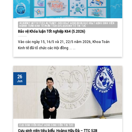
ACADEMY ACTIVITIES ACTUARY - NEU HOẠT ĐỘNG KHOA HỌC HOẠT ĐỘNG SINH VIÊN
NGÀNH TOÁN KINH TẾ PHÂN TÍCH DỮ LIỆU KINH TẾ TIN TỨC
Bảo vệ Khóa luận Tốt nghiệp K64 (5.2026)
Vào các ngày 15, 16/5 và 21, 22/5 năm 2026, Khoa Toán
Kinh tế đã tổ chức các Hội đồng ... ...
26
Jun
CỰU SINH VIÊN HOẠT ĐỘNG SINH VIÊN TIN TỨC
Cựu sinh viên tiêu biểu: Hoàng Hữu Đà – TTC 52B