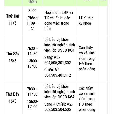
điểm
8h00
Họp nhóm LĐK và
Thứ Hai
TK chuẩn bị các
LĐK, thư
Phòng
công việc trong
ký khoa
11/5
1109 –
tuần
A1
Lễ bảo vệ khóa
luận tốt nghiệp sinh
Các thầy
7h30 –
viên lớp DSEB K64
cô và sinh
Thứ Sáu
11h30
Sáng: A2-
viên trong
15/5
13h00-
504,505,301,302
HĐ theo
17h00
phân công
Chiều: A2-
504,505,401,412
Lễ bảo vệ khóa
Các thầy
7h30 –
luận tốt nghiệp sinh
cô và sinh
Thứ Bảy
11h30
viên lớp DSEB K64
viên trong
16/5
13h00-
HĐ theo
Sáng + Chiều: A2-
17h00
phân công
502,503,504,505