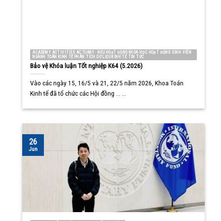
ACADEMY ACTIVITIES ACTUARY - NEU HOẠT ĐỘNG KHOA HỌC HOẠT ĐỘNG SINH VIÊN
NGÀNH TOÁN KINH TẾ PHÂN TÍCH DỮ LIỆU KINH TẾ TIN TỨC
Bảo vệ Khóa luận Tốt nghiệp K64 (5.2026)
Vào các ngày 15, 16/5 và 21, 22/5 năm 2026, Khoa Toán
Kinh tế đã tổ chức các Hội đồng ... ...
26
Jun