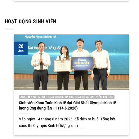
HOẠT ĐỘNG SINH VIÊN
26
Jun
ACADEMY ACTIVITIES HOẠT ĐỘNG KHOA HỌC HOẠT ĐỘNG SINH VIÊN TIN TỨC
Sinh viên Khoa Toán Kinh tế đạt Giải Nhất Olympic Kinh tế
lượng ứng dụng lần 11 (14.6.2026)
Vào ngày 14 tháng 6 năm 2026, đã diễn ra buổi Tổng kết
cuộc thi Olympic Kinh tế lượng sinh ... ...