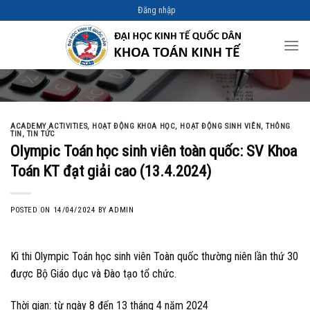
Skip
Đăng nhập
to
content
ACADEMY ACTIVITIES
,
HOẠT ĐỘNG KHOA HỌC
,
HOẠT ĐỘNG SINH VIÊN
,
THÔNG
TIN
,
TIN TỨC
Olympic Toán học sinh viên toàn quốc: SV Khoa
Toán KT đạt giải cao (13.4.2024)
POSTED ON
14/04/2024
BY
ADMIN
Kì thi Olympic Toán học sinh viên Toàn quốc thường niên lần thứ 30
được Bộ Giáo dục và Đào tạo tổ chức.
Thời gian: từ ngày 8 đến 13 tháng 4 năm 2024