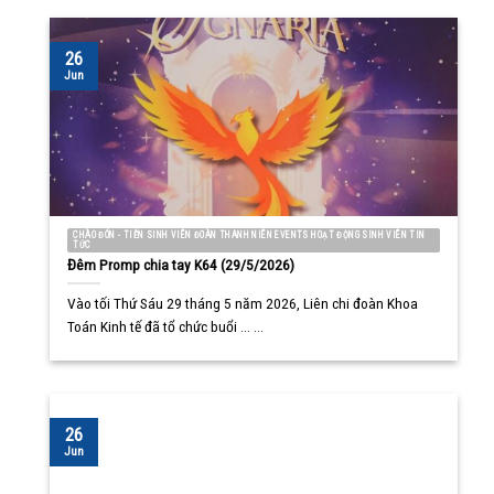
26
Jun
CHÀO ĐÓN - TIỄN SINH VIÊN ĐOÀN THANH NIÊN EVENTS HOẠT ĐỘNG SINH VIÊN TIN
TỨC
Đêm Promp chia tay K64 (29/5/2026)
Vào tối Thứ Sáu 29 tháng 5 năm 2026, Liên chi đoàn Khoa
Toán Kinh tế đã tổ chức buổi ... ...
26
Jun