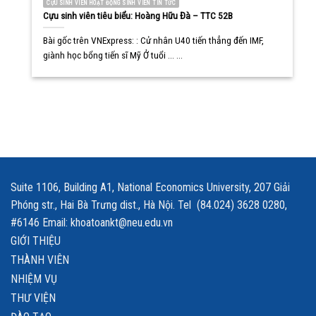
CỰU SINH VIÊN HOẠT ĐỘNG SINH VIÊN TIN TỨC
Cựu sinh viên tiêu biểu: Hoàng Hữu Đà – TTC 52B
Bài gốc trên VNExpress: : Cử nhân U40 tiến thẳng đến IMF,
giành học bổng tiến sĩ Mỹ Ở tuổi ... ...
Suite 1106, Building A1, National Economics University, 207 Giải
Phóng str., Hai Bà Trưng dist., Hà Nội. Tel (84.024) 3628 0280,
#6146 Email: khoatoankt@neu.edu.vn
GIỚI THIỆU
THÀNH VIÊN
NHIỆM VỤ
THƯ VIỆN