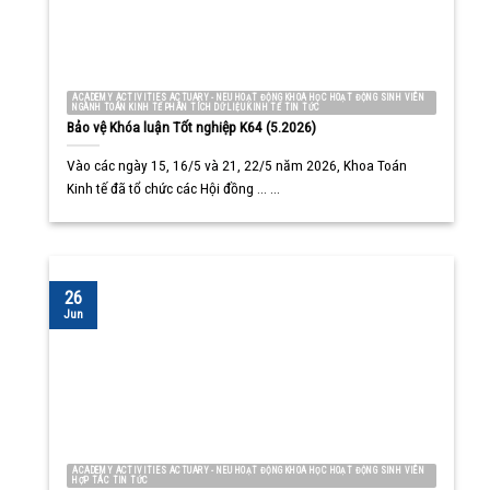
ACADEMY ACTIVITIES ACTUARY - NEU HOẠT ĐỘNG KHOA HỌC HOẠT ĐỘNG SINH VIÊN
NGÀNH TOÁN KINH TẾ PHÂN TÍCH DỮ LIỆU KINH TẾ TIN TỨC
Bảo vệ Khóa luận Tốt nghiệp K64 (5.2026)
Vào các ngày 15, 16/5 và 21, 22/5 năm 2026, Khoa Toán
Kinh tế đã tổ chức các Hội đồng ... ...
26
Jun
ACADEMY ACTIVITIES ACTUARY - NEU HOẠT ĐỘNG KHOA HỌC HOẠT ĐỘNG SINH VIÊN
HỢP TÁC TIN TỨC