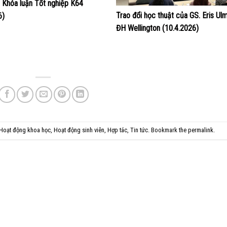
 Khóa luận Tốt nghiệp K64
Trao đổi học thuật của GS. Eris Ul
6)
ĐH Wellington (10.4.2026)
Hoạt động khoa học
,
Hoạt động sinh viên
,
Hợp tác
,
Tin tức
. Bookmark the
permalink
.