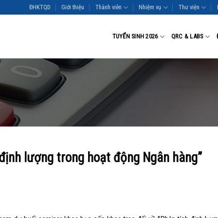
ĐHKTQD
Giới thiệu
Thành viên
Nhiệm vụ
Thư viện
TUYỂN SINH 2026
QRC & LABS
 định lượng trong hoạt động Ngân hàng”