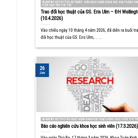
ACADEMY ACTIVITIES ACTUARY - NEU HOẠT ĐỘNG KHOA HỌC HOẠT ĐỘNG SI
VIÊN HỢP TÁC TIN TỨC
Trao đổi học thuật của GS. Eris Ulm – ĐH Wellingt
(10.4.2026)
Vào chiều ngày 10 tháng 4 năm 2026, đã diễn ra buổi tr
đổi học thuật của GS. Eris Ulm, ... ...
26
Jun
ACADEMY ACTIVITIES HOẠT ĐỘNG KHOA HỌC HOẠT ĐỘNG SINH VIÊN TIN TỨ
Báo cáo nghiên cứu khoa học sinh viên (17.3.2026)
Vào ngày Thứ Ba, 17 tháng 3 năm 2026, Khoa Toán Kinh 