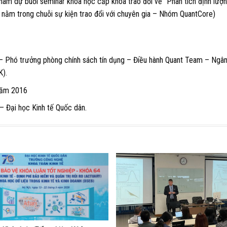
tham dự buổi seminar khoa học cấp khoa trao đổi về "Phân tích định lượ
nằm trong chuỗi sự kiện trao đổi với chuyên gia – Nhóm QuantCore)
 Phó trưởng phòng chính sách tín dụng – Điều hành Quant Team – Ngâ
).
 năm 2016
– Đại học Kinh tế Quốc dân.