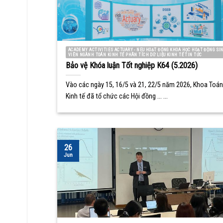
ACADEMY ACTIVITIES ACTUARY - NEU HOẠT ĐỘNG KHOA HỌC HOẠT ĐỘNG SI
VIÊN NGÀNH TOÁN KINH TẾ PHÂN TÍCH DỮ LIỆU KINH TẾ TIN TỨC
Bảo vệ Khóa luận Tốt nghiệp K64 (5.2026)
Vào các ngày 15, 16/5 và 21, 22/5 năm 2026, Khoa Toán
Kinh tế đã tổ chức các Hội đồng ... ...
26
Jun