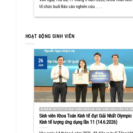
tổ chức buổi Báo cáo nghiên cứu ... ...
HOẠT ĐỘNG SINH VIÊN
26
Jun
ACADEMY ACTIVITIES HOẠT ĐỘNG KHOA HỌC HOẠT ĐỘNG SINH VIÊN TIN TỨ
Sinh viên Khoa Toán Kinh tế đạt Giải Nhất Olympic
Kinh tế lượng ứng dụng lần 11 (14.6.2026)