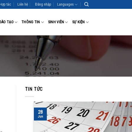
Hợp tác
Liên hệ
Đăng nhập
Languages
ĐÀO TẠO
THÔNG TIN
SINH VIÊN
SỰ KIỆN
TIN TỨC
28
Jun