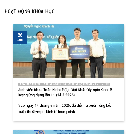
HOẠT ĐỘNG KHOA HỌC
26
Jun
ACADEMY ACTIVITIES HOẠT ĐỘNG KHOA HỌC HOẠT ĐỘNG SINH VIÊN TIN TỨC
Sinh viên Khoa Toán Kinh tế đạt Giải Nhất Olympic Kinh tế
lượng ứng dụng lần 11 (14.6.2026)
Vào ngày 14 tháng 6 năm 2026, đã diễn ra buổi Tổng kết
cuộc thi Olympic Kinh tế lượng sinh ... ...