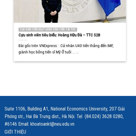
CỰU SINH VIÊN HOẠT ĐỘNG SINH VIÊN TIN TỨC
Cựu sinh viên tiêu biểu: Hoàng Hữu Đà – TTC 52B
Bài gốc trên VNExpress: : Cử nhân U40 tiến thẳng đến IMF,
giành học bổng tiến sĩ Mỹ Ở tuổi ... ...
Suite 1106, Building A1, National Economics University, 207 Giải
Phóng str., Hai Bà Trưng dist., Hà Nội. Tel (84.024) 3628 0280,
#6146 Email: khoatoankt@neu.edu.vn
GIỚI THIỆU