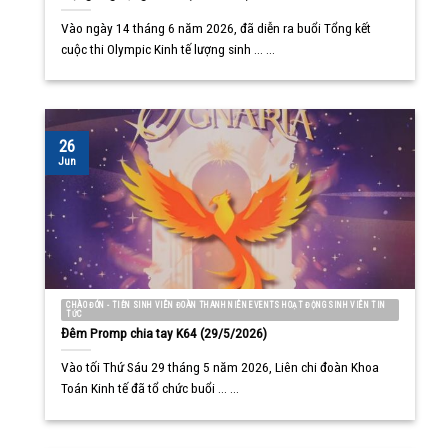
Vào ngày 14 tháng 6 năm 2026, đã diễn ra buổi Tổng kết
cuộc thi Olympic Kinh tế lượng sinh ... ...
26
Jun
CHÀO ĐÓN - TIỄN SINH VIÊN ĐOÀN THANH NIÊN EVENTS HOẠT ĐỘNG SINH VIÊN TIN
TỨC
Đêm Promp chia tay K64 (29/5/2026)
Vào tối Thứ Sáu 29 tháng 5 năm 2026, Liên chi đoàn Khoa
Toán Kinh tế đã tổ chức buổi ... ...