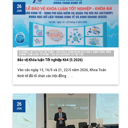
26
Jun
ACADEMY ACTIVITIES ACTUARY - NEU HOẠT ĐỘNG KHOA HỌC HOẠT ĐỘNG SINH VIÊN
NGÀNH TOÁN KINH TẾ PHÂN TÍCH DỮ LIỆU KINH TẾ TIN TỨC
Bảo vệ Khóa luận Tốt nghiệp K64 (5.2026)
Vào các ngày 15, 16/5 và 21, 22/5 năm 2026, Khoa Toán
Kinh tế đã tổ chức các Hội đồng ... ...
26
Jun