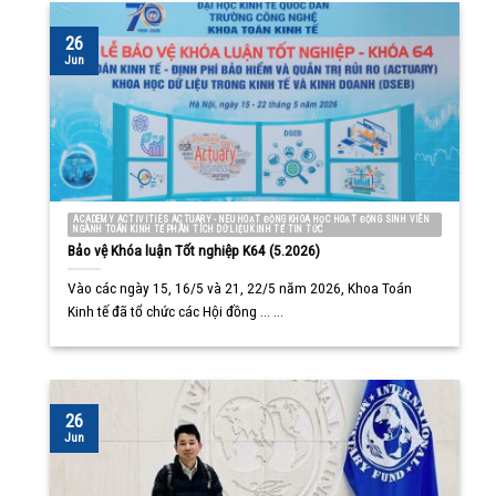
26
Jun
ACADEMY ACTIVITIES ACTUARY - NEU HOẠT ĐỘNG KHOA HỌC HOẠT ĐỘNG SINH VIÊN
NGÀNH TOÁN KINH TẾ PHÂN TÍCH DỮ LIỆU KINH TẾ TIN TỨC
Bảo vệ Khóa luận Tốt nghiệp K64 (5.2026)
Vào các ngày 15, 16/5 và 21, 22/5 năm 2026, Khoa Toán
Kinh tế đã tổ chức các Hội đồng ... ...
26
Jun