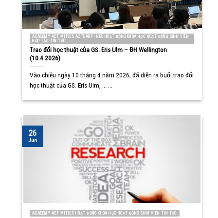
ACADEMY ACTIVITIES ACTUARY - NEU HOẠT ĐỘNG KHOA HỌC HOẠT ĐỘNG SINH VIÊN
HỢP TÁC TIN TỨC
Trao đổi học thuật của GS. Eris Ulm – ĐH Wellington
(10.4.2026)
Vào chiều ngày 10 tháng 4 năm 2026, đã diễn ra buổi trao đổi
học thuật của GS. Eris Ulm, ... ...
26
Jun
ACADEMY ACTIVITIES HOẠT ĐỘNG KHOA HỌC HOẠT ĐỘNG SINH VIÊN TIN TỨC