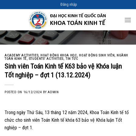
Skip
Đăng nhập
to
content
ACADEMY ACTIVITIES
,
HOẠT ĐỘNG KHOA HỌC
,
HOẠT ĐỘNG SINH VIÊN
,
NGÀNH
TOÁN KINH TẾ
,
STUDENTS' ACTIVITIES
,
TIN TỨC
Sinh viên Toán Kinh tế K63 bảo vệ Khóa luận
Tốt nghiệp – đợt 1 (13.12.2024)
POSTED ON
16/12/2024
BY
ADMIN
Trong ngày Thứ Sáu, 13 tháng 12 năm 2024, Khoa Toán Kinh tế tổ
chức cho sinh viên Toán Kinh tế khóa 63 bảo vệ Khóa luận Tốt
nghiệp – đợt 1.