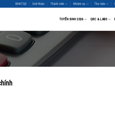
ĐHKTQD
Giới thiệu
Thành viên
Nhiệm vụ
Thư viện
TUYỂN SINH 2026
QRC & LABS
chính