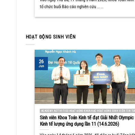
tổ chức buổi Báo cáo nghiên cứu ... ...
HOẠT ĐỘNG SINH VIÊN
26
Jun
ACADEMY ACTIVITIES HOẠT ĐỘNG KHOA HỌC HOẠT ĐỘNG SINH VIÊN TIN TỨ
Sinh viên Khoa Toán Kinh tế đạt Giải Nhất Olympic
Kinh tế lượng ứng dụng lần 11 (14.6.2026)