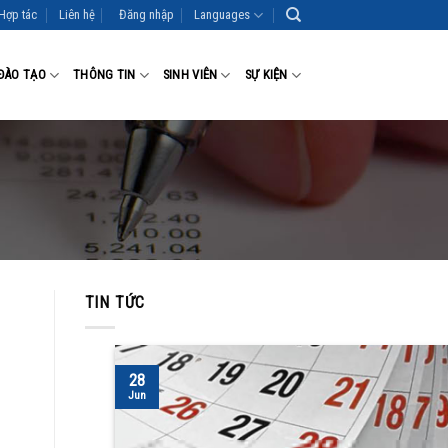
Hợp tác
Liên hệ
Đăng nhập
Languages
ĐÀO TẠO
THÔNG TIN
SINH VIÊN
SỰ KIỆN
TIN TỨC
28
Jun