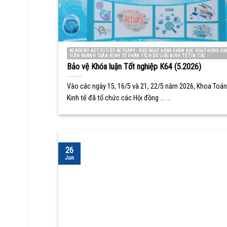
ACADEMY ACTIVITIES ACTUARY - NEU HOẠT ĐỘNG KHOA HỌC HOẠT ĐỘNG SI
VIÊN NGÀNH TOÁN KINH TẾ PHÂN TÍCH DỮ LIỆU KINH TẾ TIN TỨC
Bảo vệ Khóa luận Tốt nghiệp K64 (5.2026)
Vào các ngày 15, 16/5 và 21, 22/5 năm 2026, Khoa Toán
Kinh tế đã tổ chức các Hội đồng ... ...
26
Jun