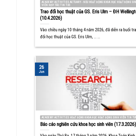
ACADEMY ACTIVITIES ACTUARY - NEU HOẠT ĐỘNG KHOA HỌC HOẠT ĐỘNG SI
VIÊN HỢP TÁC TIN TỨC
Trao đổi học thuật của GS. Eris Ulm – ĐH Wellingt
(10.4.2026)
Vào chiều ngày 10 tháng 4 năm 2026, đã diễn ra buổi tr
đổi học thuật của GS. Eris Ulm, ... ...
26
Jun
ACADEMY ACTIVITIES HOẠT ĐỘNG KHOA HỌC HOẠT ĐỘNG SINH VIÊN TIN TỨ
Báo cáo nghiên cứu khoa học sinh viên (17.3.2026)
Vào ngày Thứ Ba, 17 tháng 3 năm 2026, Khoa Toán Kinh 