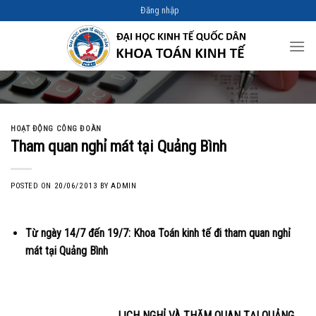
Skip
Đăng nhập
to
content
HOẠT ĐỘNG CÔNG ĐOÀN
Tham quan nghỉ mát tại Quảng Bình
POSTED ON
20/06/2013
BY
ADMIN
Từ ngày 14/7 đến 19/7: Khoa Toán kinh tế đi tham quan nghỉ
mát tại Quảng Bình
LỊCH NGHỈ VÀ THĂM QUAN TẠI QUẢNG