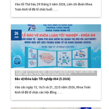
Vào tối Thứ Sáu 29 tháng 5 năm 2026, Liên chi đoàn Khoa
Toán Kinh tế đã tổ chức buổi ... ...
26
Jun
ACADEMY ACTIVITIES ACTUARY - NEU HOẠT ĐỘNG KHOA HỌC HOẠT ĐỘNG SINH VIÊN
NGÀNH TOÁN KINH TẾ PHÂN TÍCH DỮ LIỆU KINH TẾ TIN TỨC
Bảo vệ Khóa luận Tốt nghiệp K64 (5.2026)
Vào các ngày 15, 16/5 và 21, 22/5 năm 2026, Khoa Toán
Kinh tế đã tổ chức các Hội đồng ... ...