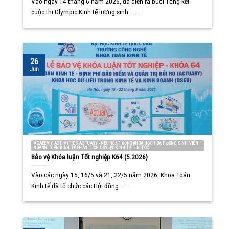
Vào ngày 14 tháng 6 năm 2026, đã diễn ra buổi Tổng kết
cuộc thi Olympic Kinh tế lượng sinh ... ...
26
Jun
ACADEMY ACTIVITIES ACTUARY - NEU HOẠT ĐỘNG KHOA HỌC HOẠT ĐỘNG SINH VIÊN
NGÀNH TOÁN KINH TẾ PHÂN TÍCH DỮ LIỆU KINH TẾ TIN TỨC
Bảo vệ Khóa luận Tốt nghiệp K64 (5.2026)
Vào các ngày 15, 16/5 và 21, 22/5 năm 2026, Khoa Toán
Kinh tế đã tổ chức các Hội đồng ... ...