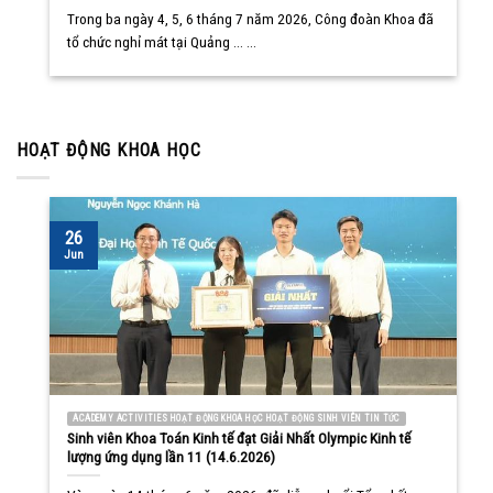
Trong ba ngày 4, 5, 6 tháng 7 năm 2026, Công đoàn Khoa đã
tổ chức nghỉ mát tại Quảng ... ...
HOẠT ĐỘNG KHOA HỌC
26
Jun
ACADEMY ACTIVITIES HOẠT ĐỘNG KHOA HỌC HOẠT ĐỘNG SINH VIÊN TIN TỨC
Sinh viên Khoa Toán Kinh tế đạt Giải Nhất Olympic Kinh tế
lượng ứng dụng lần 11 (14.6.2026)