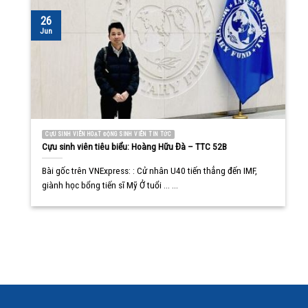
26
Jun
CỰU SINH VIÊN HOẠT ĐỘNG SINH VIÊN TIN TỨC
Cựu sinh viên tiêu biểu: Hoàng Hữu Đà – TTC 52B
Bài gốc trên VNExpress: : Cử nhân U40 tiến thẳng đến IMF,
giành học bổng tiến sĩ Mỹ Ở tuổi ... ...