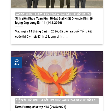
ACADEMY ACTIVITIES HOẠT ĐỘNG KHOA HỌC HOẠT ĐỘNG SINH VIÊN TIN TỨC
Sinh viên Khoa Toán Kinh tế đạt Giải Nhất Olympic Kinh tế
lượng ứng dụng lần 11 (14.6.2026)
Vào ngày 14 tháng 6 năm 2026, đã diễn ra buổi Tổng kết
cuộc thi Olympic Kinh tế lượng sinh ... ...
26
Jun
CHÀO ĐÓN - TIỄN SINH VIÊN ĐOÀN THANH NIÊN EVENTS HOẠT ĐỘNG SINH VIÊN TIN
TỨC
Đêm Promp chia tay K64 (29/5/2026)