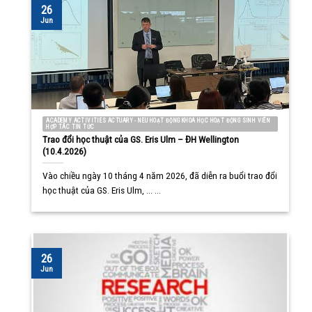
26
Jun
ACADEMY ACTIVITIES ACTUARY - NEU HOẠT ĐỘNG KHOA HỌC HOẠT ĐỘNG SINH VIÊN
HỢP TÁC TIN TỨC
Trao đổi học thuật của GS. Eris Ulm – ĐH Wellington
(10.4.2026)
Vào chiều ngày 10 tháng 4 năm 2026, đã diễn ra buổi trao đổi
học thuật của GS. Eris Ulm, ... ...
26
Jun