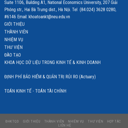
Suite 1106, Building A1, National Economics University, 207 Giải
Phóng str., Hai Bà Trưng dist., Hà Nội. Tel (84.024) 3628 0280,
#6146 Email: khoatoankt@neu.edu.vn
GIỚI THIỆU
THÀNH VIÊN
NHIỆM VỤ
THƯ VIỆN
ĐÀO TẠO
KHOA HỌC DỮ LIỆU TRONG KINH TẾ & KINH DOANH
ĐỊNH PHÍ BẢO HIỂM & QUẢN TRỊ RỦI RO (Actuary)
TOÁN KINH TẾ - TOÁN TÀI CHÍNH
ĐHKTQD
GIỚI THIỆU
THÀNH VIÊN
NHIỆM VỤ
THƯ VIỆN
HỢP TÁC
LIÊN HỆ