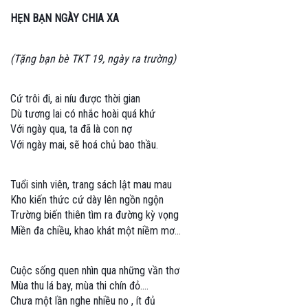
HẸN BẠN NGÀY CHIA XA
(Tặng bạn bè TKT 19, ngày ra trường)
Cứ trôi đi, ai níu được thời gian
Dù tương lai có nhắc hoài quá khứ
Với ngày qua, ta đã là con nợ
Với ngày mai, sẽ hoá chủ bao thầu.
Tuổi sinh viên, trang sách lật mau mau
Kho kiến thức cứ dày lên ngồn ngộn
Trường biến thiên tìm ra đường kỳ vọng
Miền đa chiều, khao khát một niềm mơ…
Cuộc sống quen nhìn qua những vần thơ
Mùa thu lá bay, mùa thi chín đỏ….
Chưa một lần nghe nhiều no , ít đủ