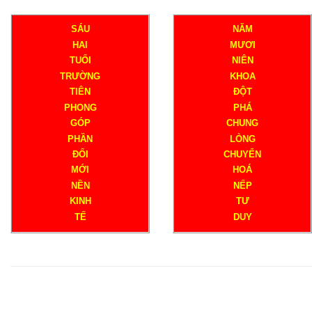
SÁU
NĂM
HAI
MƯƠI
TUỔI
NIÊN
TRƯỜNG
KHOA
TIÊN
ĐỘT
PHONG
PHÁ
GÓP
CHUNG
PHẦN
LÒNG
ĐỔI
CHUYỂN
MỚI
HOÁ
NỀN
NẾP
KINH
TƯ
TẾ
DUY