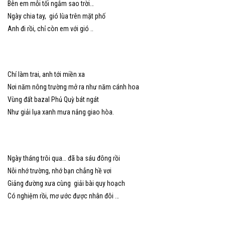
Bên em mỗi tối ngắm sao trời…
Ngày chia tay, gió lùa trên mặt phố
Anh đi rồi, chỉ còn em với gió ..
Chí làm trai, anh tới miền xa
Nơi năm nông trường mở ra như năm cánh hoa
Vùng đất bazal Phủ Quỳ bát ngát
Như giải lụa xanh mưa nắng giao hòa.
Ngày tháng trôi qua… đã ba sáu đông rồi
Nỗi nhớ trường, nhớ bạn chẳng hề vơi
Giảng đường xưa cùng giải bài quy hoạch
Có nghiệm rồi, mơ ước được nhân đôi …