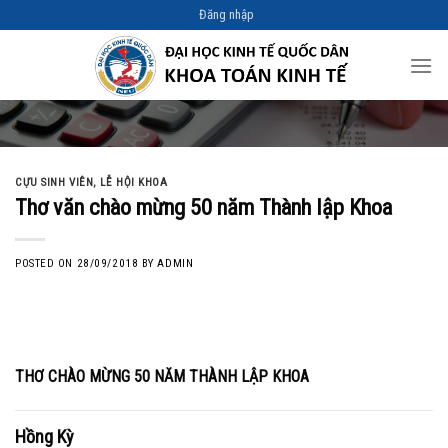
Skip
Đăng nhập
to
content
CỰU SINH VIÊN
,
LỄ HỘI KHOA
Thơ văn chào mừng 50 năm Thành lập Khoa
POSTED ON
28/09/2018
BY
ADMIN
THƠ CHÀO MỪNG 50 NĂM THÀNH LẬP KHOA
Hồng Kỳ