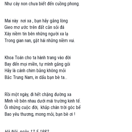
Như cây non chưa biết đến cuồng phong.
Mai này nơi xa , bạn hãy gắng lòng
Gieo mơ ước trên đất cằn sỏi đá
Xây niềm tin bên những người xa lạ
Trong gian nan, gặt hái những niềm vui.
Khoa Toán cho ta hành trang vào đời
Bay đến mọi miền, tự mình gắng gỏi
Hãy là cánh chim bằng không mỏi
Bắc Trung Nam, in dấu bạn bè ta…
Rồi một ngày, đi hết chặng đường xa
Mình về bên nhau dưới mái trường kinh tế.
Ôi những cuộc đời, khắp chân trời góc bể
Bao yêu thương, mong mỏi, bạn bè ơi !
Hà Nội, ngày 12.5.1982