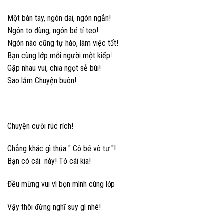
Một bàn tay, ngón dai, ngón ngắn!
Ngón to đùng, ngón bé tí teo!
Ngón nào cũng tự hào, làm việc tốt!
Bạn cùng lớp mỗi người một kiếp!
Gặp nhau vui, chia ngọt sẻ bùi!
Sao lắm Chuyện buôn!
Chuyện cười rúc rích!
Chẳng khác gì thủa " Cô bé vô tư "!
Bạn có cái này! Tớ cái kia!
Đều mừng vui vì bọn mình cùng lớp
Vậy thôi đừng nghĩ suy gì nhé!