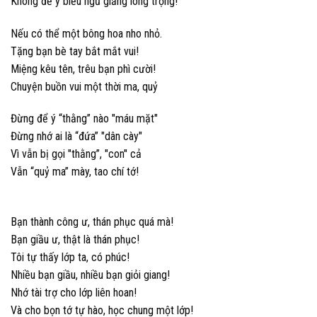
Không để ý biểu ngũ giăng long trọng!
Nếu có thể một bông hoa nho nhỏ.
Tặng bạn bè tay bắt mắt vui!
Miệng kêu tên, trêu bạn phì cười!
Chuyện buồn vui một thời ma, quỷ
Đừng để ý “thằng” nào "máu mặt"
Đừng nhớ ai là “đứa” "dân cày"
Vì vẫn bị gọi "thằng”, "con" cả
Vẫn “quỷ ma” mày, tao chí tớ!
Bạn thành công ư, thán phục quá mà!
Bạn giầu ư, thật là thán phục!
Tôi tự thấy lớp ta, có phúc!
Nhiều bạn giầu, nhiều bạn giỏi giang!
Nhớ tài trợ cho lớp liên hoan!
Và cho bọn tớ tự hào, học chung một lớp!