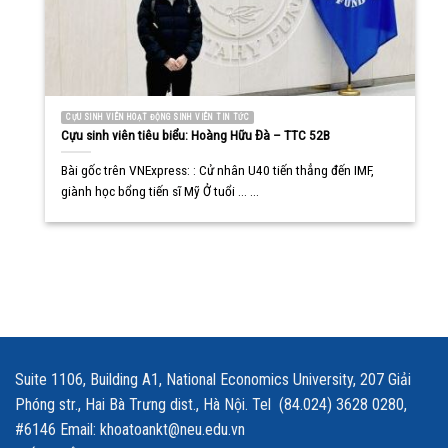
CỰU SINH VIÊN HOẠT ĐỘNG SINH VIÊN TIN TỨC
Cựu sinh viên tiêu biểu: Hoàng Hữu Đà – TTC 52B
Bài gốc trên VNExpress: : Cử nhân U40 tiến thẳng đến IMF,
giành học bổng tiến sĩ Mỹ Ở tuổi ... ...
Suite 1106, Building A1, National Economics University, 207 Giải
Phóng str., Hai Bà Trưng dist., Hà Nội. Tel (84.024) 3628 0280,
#6146 Email: khoatoankt@neu.edu.vn