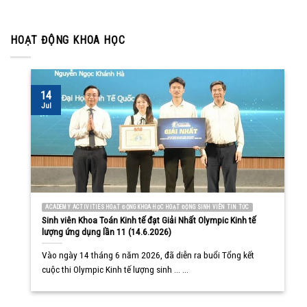
HOẠT ĐỘNG KHOA HỌC
14
Jul
ACADEMY ACTIVITIES HOẠT ĐỘNG KHOA HỌC HOẠT ĐỘNG SINH VIÊN TIN TỨC
Sinh viên Khoa Toán Kinh tế đạt Giải Nhất Olympic Kinh tế
lượng ứng dụng lần 11 (14.6.2026)
Vào ngày 14 tháng 6 năm 2026, đã diễn ra buổi Tổng kết
cuộc thi Olympic Kinh tế lượng sinh ... ...