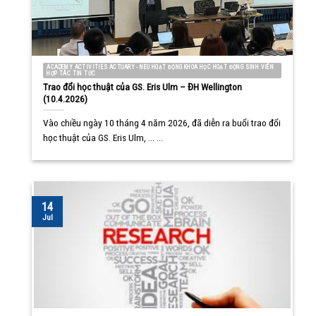
ACADEMY ACTIVITIES ACTUARY - NEU HOẠT ĐỘNG KHOA HỌC HOẠT ĐỘNG SINH VIÊN
HỢP TÁC TIN TỨC
Trao đổi học thuật của GS. Eris Ulm – ĐH Wellington
(10.4.2026)
Vào chiều ngày 10 tháng 4 năm 2026, đã diễn ra buổi trao đổi
học thuật của GS. Eris Ulm, ... ...
14
Jul