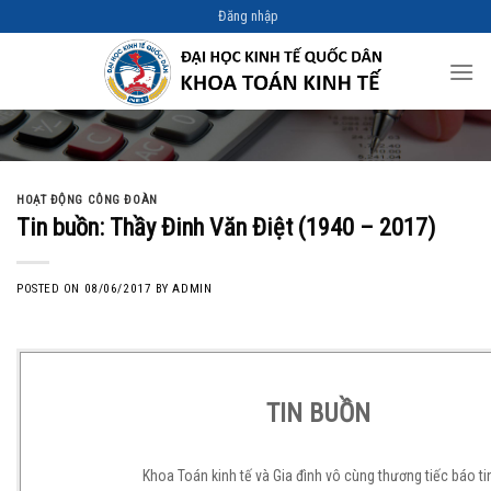
Skip
Đăng nhập
to
content
HOẠT ĐỘNG CÔNG ĐOÀN
Tin buồn: Thầy Đinh Văn Điệt (1940 – 2017)
POSTED ON
08/06/2017
BY
ADMIN
TIN BUỒN
Khoa Toán kinh tế và Gia đình vô cùng thương tiếc báo ti