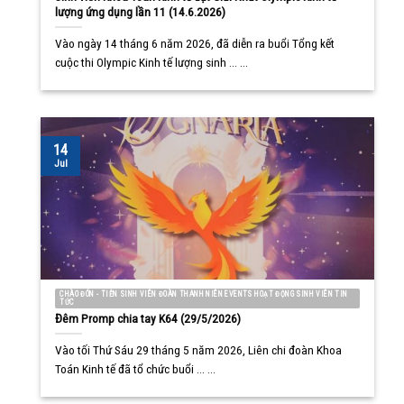
lượng ứng dụng lần 11 (14.6.2026)
Vào ngày 14 tháng 6 năm 2026, đã diễn ra buổi Tổng kết
cuộc thi Olympic Kinh tế lượng sinh ... ...
14
Jul
CHÀO ĐÓN - TIỄN SINH VIÊN ĐOÀN THANH NIÊN EVENTS HOẠT ĐỘNG SINH VIÊN TIN
TỨC
Đêm Promp chia tay K64 (29/5/2026)
Vào tối Thứ Sáu 29 tháng 5 năm 2026, Liên chi đoàn Khoa
Toán Kinh tế đã tổ chức buổi ... ...