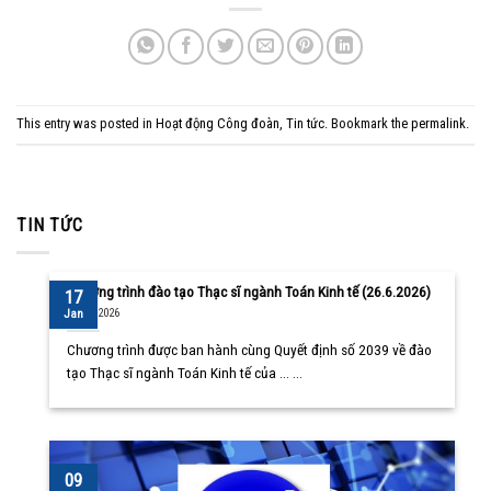
This entry was posted in
Hoạt động Công đoàn
,
Tin tức
. Bookmark the
permalink
.
TIN TỨC
Chương trình đào tạo Thạc sĩ ngành Toán Kinh tế (26.6.2026)
17
10/08/2026
Jan
Chương trình được ban hành cùng Quyết định số 2039 về đào
tạo Thạc sĩ ngành Toán Kinh tế của ... ...
09