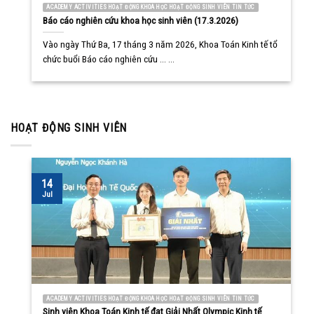
ACADEMY ACTIVITIES HOẠT ĐỘNG KHOA HỌC HOẠT ĐỘNG SINH VIÊN TIN TỨC
Báo cáo nghiên cứu khoa học sinh viên (17.3.2026)
Vào ngày Thứ Ba, 17 tháng 3 năm 2026, Khoa Toán Kinh tế tổ
chức buổi Báo cáo nghiên cứu ... ...
HOẠT ĐỘNG SINH VIÊN
14
Jul
ACADEMY ACTIVITIES HOẠT ĐỘNG KHOA HỌC HOẠT ĐỘNG SINH VIÊN TIN TỨC
Sinh viên Khoa Toán Kinh tế đạt Giải Nhất Olympic Kinh tế