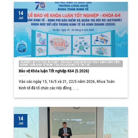
14
Jul
ACADEMY ACTIVITIES ACTUARY - NEU HOẠT ĐỘNG KHOA HỌC HOẠT ĐỘNG SINH VIÊN
NGÀNH TOÁN KINH TẾ PHÂN TÍCH DỮ LIỆU KINH TẾ TIN TỨC
Bảo vệ Khóa luận Tốt nghiệp K64 (5.2026)
Vào các ngày 15, 16/5 và 21, 22/5 năm 2026, Khoa Toán
Kinh tế đã tổ chức các Hội đồng ... ...
14
Jul