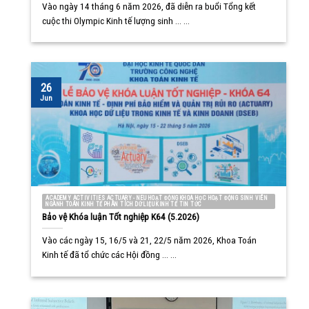
Vào ngày 14 tháng 6 năm 2026, đã diễn ra buổi Tổng kết
cuộc thi Olympic Kinh tế lượng sinh ... ...
26
Jun
ACADEMY ACTIVITIES ACTUARY - NEU HOẠT ĐỘNG KHOA HỌC HOẠT ĐỘNG SINH VIÊN
NGÀNH TOÁN KINH TẾ PHÂN TÍCH DỮ LIỆU KINH TẾ TIN TỨC
Bảo vệ Khóa luận Tốt nghiệp K64 (5.2026)
Vào các ngày 15, 16/5 và 21, 22/5 năm 2026, Khoa Toán
Kinh tế đã tổ chức các Hội đồng ... ...