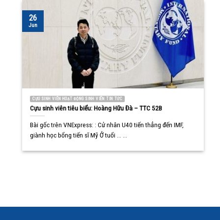
26
Jun
CỰU SINH VIÊN HOẠT ĐỘNG SINH VIÊN TIN TỨC
Cựu sinh viên tiêu biểu: Hoàng Hữu Đà – TTC 52B
Bài gốc trên VNExpress: : Cử nhân U40 tiến thẳng đến IMF,
giành học bổng tiến sĩ Mỹ Ở tuổi ... ...