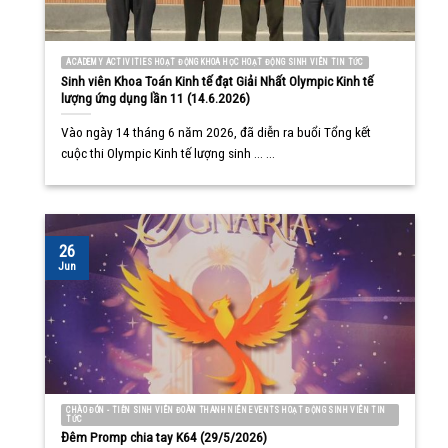
ACADEMY ACTIVITIES HOẠT ĐỘNG KHOA HỌC HOẠT ĐỘNG SINH VIÊN TIN TỨC
Sinh viên Khoa Toán Kinh tế đạt Giải Nhất Olympic Kinh tế
lượng ứng dụng lần 11 (14.6.2026)
Vào ngày 14 tháng 6 năm 2026, đã diễn ra buổi Tổng kết
cuộc thi Olympic Kinh tế lượng sinh ... ...
26
Jun
CHÀO ĐÓN - TIỄN SINH VIÊN ĐOÀN THANH NIÊN EVENTS HOẠT ĐỘNG SINH VIÊN TIN
TỨC
Đêm Promp chia tay K64 (29/5/2026)