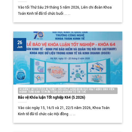
Vào tối Thứ Sáu 29 tháng 5 năm 2026, Liên chi đoàn Khoa
Toán Kinh tế đã tổ chức buổi ... ...
26
Jun
ACADEMY ACTIVITIES ACTUARY - NEU HOẠT ĐỘNG KHOA HỌC HOẠT ĐỘNG SINH VIÊN
NGÀNH TOÁN KINH TẾ PHÂN TÍCH DỮ LIỆU KINH TẾ TIN TỨC
Bảo vệ Khóa luận Tốt nghiệp K64 (5.2026)
Vào các ngày 15, 16/5 và 21, 22/5 năm 2026, Khoa Toán
Kinh tế đã tổ chức các Hội đồng ... ...