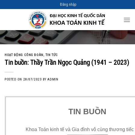
Skip
Đăng nhập
to
content
HOẠT ĐỘNG CÔNG ĐOÀN
,
TIN TỨC
Tin buồn: Thầy Trần Ngọc Quảng (1941 – 2023)
POSTED ON
28/07/2023
BY
ADMIN
TIN BUỒN
Khoa Toán kinh tế và Gia đình vô cùng thương tiếc 