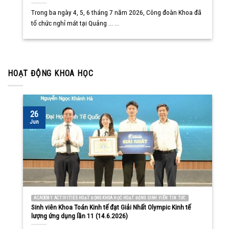
Trong ba ngày 4, 5, 6 tháng 7 năm 2026, Công đoàn Khoa đã
tổ chức nghỉ mát tại Quảng ... ...
HOẠT ĐỘNG KHOA HỌC
26
Jun
ACADEMY ACTIVITIES HOẠT ĐỘNG KHOA HỌC HOẠT ĐỘNG SINH VIÊN TIN TỨC
Sinh viên Khoa Toán Kinh tế đạt Giải Nhất Olympic Kinh tế
lượng ứng dụng lần 11 (14.6.2026)