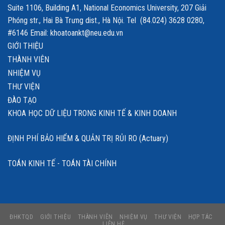
Suite 1106, Building A1, National Economics University, 207 Giải
Phóng str., Hai Bà Trưng dist., Hà Nội. Tel (84.024) 3628 0280,
#6146 Email: khoatoankt@neu.edu.vn
GIỚI THIỆU
THÀNH VIÊN
NHIỆM VỤ
THƯ VIỆN
ĐÀO TẠO
KHOA HỌC DỮ LIỆU TRONG KINH TẾ & KINH DOANH
ĐỊNH PHÍ BẢO HIỂM & QUẢN TRỊ RỦI RO (Actuary)
TOÁN KINH TẾ - TOÁN TÀI CHÍNH
ĐHKTQD
GIỚI THIỆU
THÀNH VIÊN
NHIỆM VỤ
THƯ VIỆN
HỢP TÁC
LIÊN HỆ