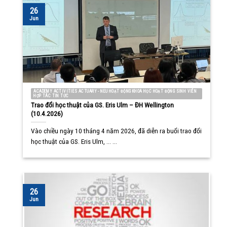
26
Jun
ACADEMY ACTIVITIES ACTUARY - NEU HOẠT ĐỘNG KHOA HỌC HOẠT ĐỘNG SINH VIÊN
HỢP TÁC TIN TỨC
Trao đổi học thuật của GS. Eris Ulm – ĐH Wellington
(10.4.2026)
Vào chiều ngày 10 tháng 4 năm 2026, đã diễn ra buổi trao đổi
học thuật của GS. Eris Ulm, ... ...
26
Jun